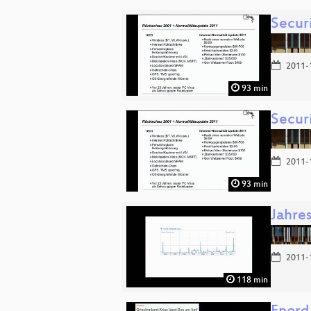
Secur
2011-
93 min
Secur
2011-
93 min
Jahre
2011-
118 min