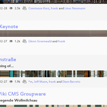
12-28
2.5k
Constanze Kurz
,
frank
and
Linus Neumann
Keynote
12-27
1.2k
Glenn Greenwald
and
frank
nstraße
ing of…
12-27
1.9k
*m
,
Jeff Mann
,
frank
and
Diani Barreto
Wiki CMS Groupware
rlegende Wollmilchsau