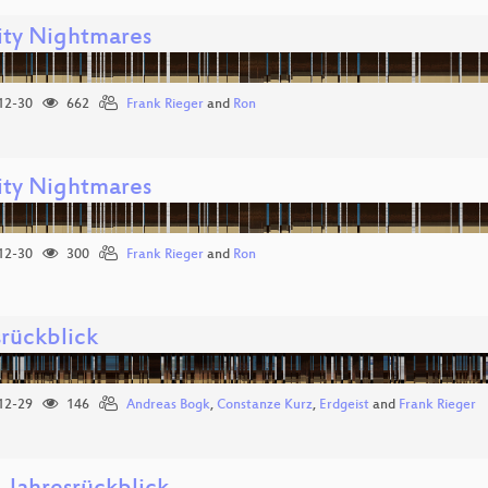
ity Nightmares
12-30
662
Frank Rieger
and
Ron
ity Nightmares
12-30
300
Frank Rieger
and
Ron
srückblick
12-29
146
Andreas Bogk
,
Constanze Kurz
,
Erdgeist
and
Frank Rieger