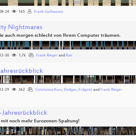
08-24
165
Frank Guthausen
ity Nightmares
ie auch morgen schlecht von Ihrem Computer träumen.
12-30
1.7k
Frank Rieger
and
Ron
ahresrückblick
12-29
362
Constanze Kurz
,
Dodger
,
Erdgeist
and
Frank Rieger
-Jahresrückblick
 mit noch mehr Eurozonen-Spaltung!