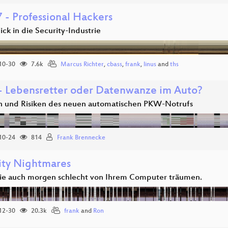
 - Professional Hackers
lick in die Security-Industrie
10-30
7.6k
Marcus Richter
,
cbass
,
frank
,
linus
and
ths
 - Lebensretter oder Datenwanze im Auto?
 und Risiken des neuen automatischen PKW-Notrufs
10-24
814
Frank Brennecke
ity Nightmares
ie auch morgen schlecht von Ihrem Computer träumen.
12-30
20.3k
frank
and
Ron