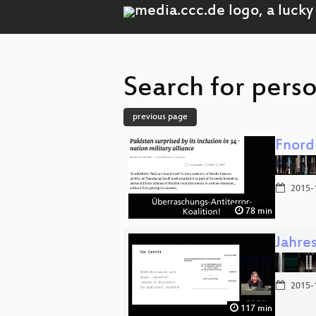
Search for pers
previous page
Fnord
2015-
78 min
Jahre
2015-
117 min