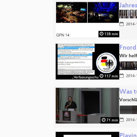
Jahre
2014-
138 min
Fnord
Wir hel
2014-
117 min
Was t
Vorschl
2014-
71 min
Playin