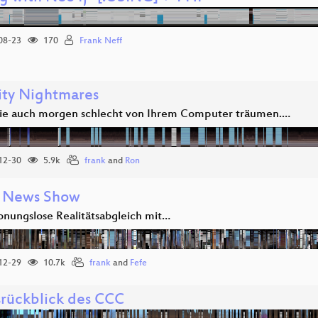
08-23
170
Frank Neff
ity Nightmares
ie auch morgen schlecht von Ihrem Computer träumen.…
12-30
5.9k
frank
and
Ron
 News Show
onungslose Realitätsabgleich mit…
12-29
10.7k
frank
and
Fefe
srückblick des CCC