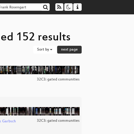
ed 152 results
Sort by
next page
32C3: gated communities
32C3: gated communities
k Garbsch