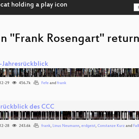
on "Frank Rosengart" return
-Jahresrückblick
12-29
456.7k
Fefe
and
frank
srückblick des CCC
12-28
243.6k
frank
,
Linus Neumann
,
erdgeist
,
Constanze Kurz
and
Fal