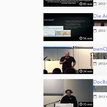
2012-
85 min
Die A
2012-
56 min
ownCl
2012-
34 min
DocBo
2012-
35 min