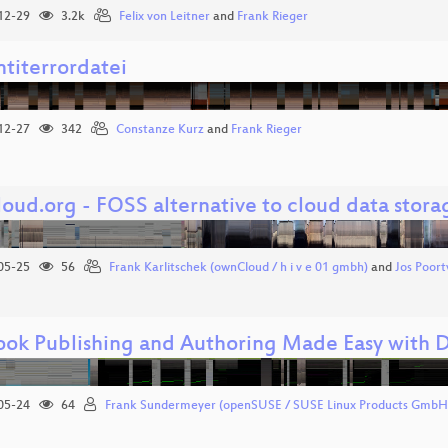
12-29
3.2k
Felix von Leitner
and
Frank Rieger
ntiterrordatei
12-27
342
Constanze Kurz
and
Frank Rieger
oud.org - FOSS alternative to cloud data stora
05-25
56
Frank Karlitschek (ownCloud / h i v e 01 gmbh)
and
Jos Poort
ok Publishing and Authoring Made Easy with 
05-24
64
Frank Sundermeyer (openSUSE / SUSE Linux Products GmbH