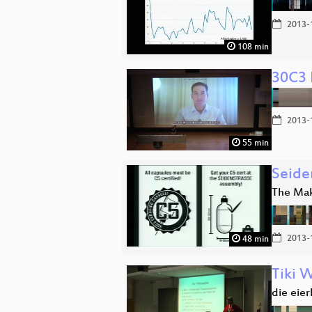
2013-
108 min
30C3 
2013-
55 min
Seide
The Mak
2013-
48 min
Tiki 
die eie