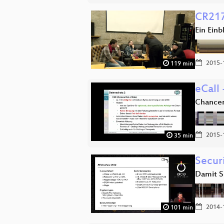
CR217
Ein Einb
2015-
119 min
eCall
Chancen
2015-
35 min
Secur
Damit S
2014-
101 min