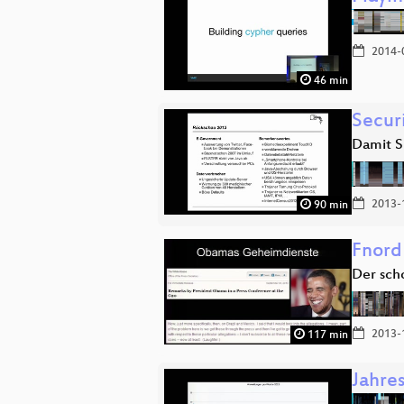
2014-
46 min
Secur
Damit S
2013-
90 min
Fnord
Der sch
2013-
117 min
Jahre