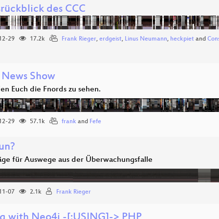
srückblick des CCC
12-29
17.2k
Frank Rieger
,
erdgeist
,
Linus Neumann
,
heckpiet
and
Con
 News Show
fen Euch die Fnords zu sehen.
12-29
57.1k
frank
and
Fefe
un?
äge für Auswege aus der Überwachungsfalle
11-07
2.1k
Frank Rieger
g with Neo4j ­-[:USING]­-> PHP