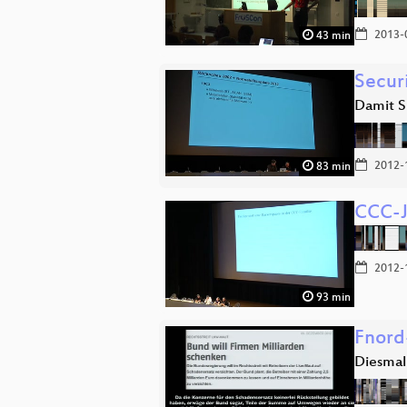
2013-
43 min
Secur
Damit S
2012-
83 min
CCC-J
2012-
93 min
Fnord
Diesmal