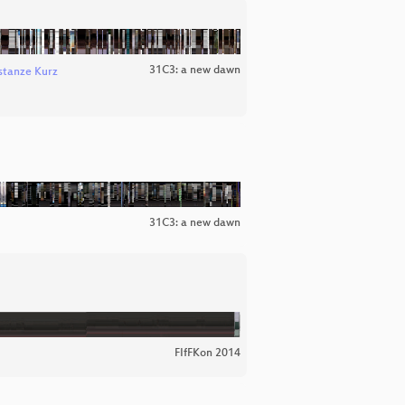
31C3: a new dawn
stanze Kurz
31C3: a new dawn
FIfFKon 2014