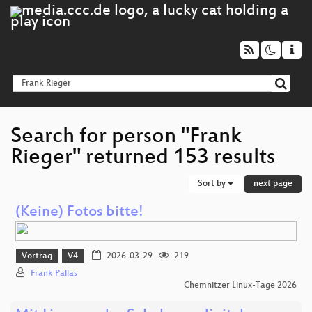
Search for person "Frank
Rieger" returned 153 results
Sort by
next page
(Keine) Fotos bitte!
Vortrag
V4
2026-03-29
219
Frank Pallas
Chemnitzer Linux-Tage 2026