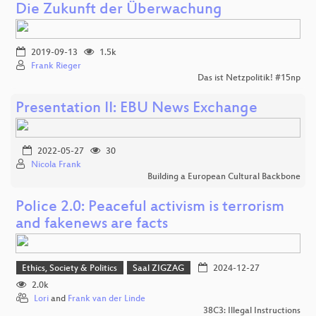
Die Zukunft der Überwachung
2019-09-13
1.5k
Frank Rieger
Das ist Netzpolitik! #15np
Presentation II: EBU News Exchange
2022-05-27
30
Nicola Frank
Building a European Cultural Backbone
Police 2.0: Peaceful activism is terrorism
and fakenews are facts
Ethics, Society & Politics
Saal ZIGZAG
2024-12-27
2.0k
Lori
and
Frank van der Linde
38C3: Illegal Instructions