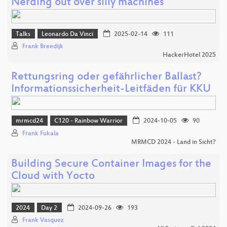
Nerding out over silly machines
Talks
Leonardo Da Vinci
2025-02-14
111
Frank Breedijk
HackerHotel 2025
Rettungsring oder gefährlicher Ballast?
Informationssicherheit-Leitfäden für KKU
mrmcd24
C120 - Rainbow Warrior
2024-10-05
90
Frank Fukala
MRMCD 2024 - Land in Sicht?
Building Secure Container Images for the
Cloud with Yocto
2024
Day 2
2024-09-26
193
Frank Vasquez