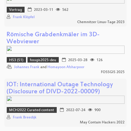
Vortrag
2023-03-11
562
Frank Klöpfel
Chemnitzer Linux-Tage 2023
Römische Grabdenkmäler im 3D-
Webviewer
HS3 (S1)
fossgis2025-deu
2025-03-28
126
Johannes Frank
and
Homayoon Afsharpoor
FOSSGIS 2025
IOT: International Outage Technology
(Disclosure of DIVD-2022-00009)
MCH2022 Curated content
2022-07-24
900
Frank Breedijk
May Contain Hackers 2022