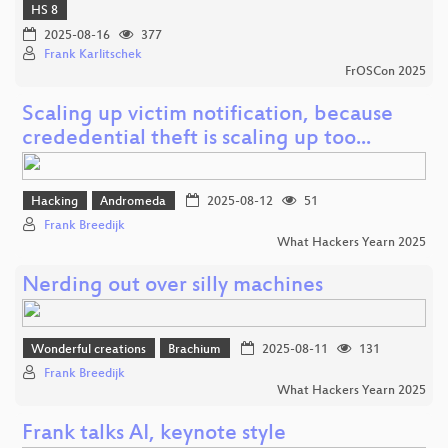
HS 8
2025-08-16
377
Frank Karlitschek
FrOSCon 2025
Scaling up victim notification, because
crededential theft is scaling up too...
Hacking
Andromeda
2025-08-12
51
Frank Breedijk
What Hackers Yearn 2025
Nerding out over silly machines
Wonderful creations
Brachium
2025-08-11
131
Frank Breedijk
What Hackers Yearn 2025
Frank talks AI, keynote style