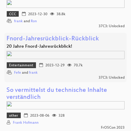
CCC
2023-12-30
38.8k
frank
and
Ron
37C3: Unlocked
Fnord-Jahresrückblick-Rückblick
20 Jahre Fnord-Jahresrückblick!
Entertainment
2023-12-29
70.7k
Fefe
and
frank
37C3: Unlocked
So vermittelst du technische Inhalte
verständlich
other
2023-08-06
328
Frank Hofmann
FrOSCon 2023