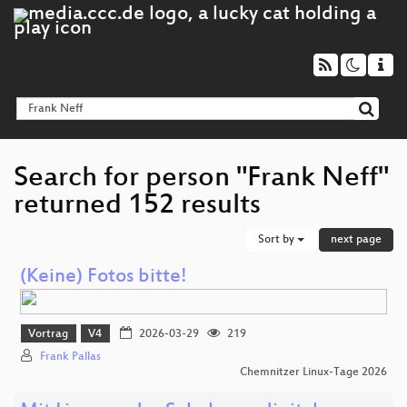
Search for person "Frank Neff"
returned 152 results
Sort by
next page
(Keine) Fotos bitte!
Vortrag
V4
2026-03-29
219
Frank Pallas
Chemnitzer Linux-Tage 2026