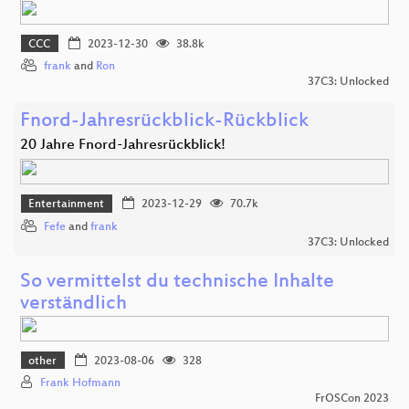
CCC
2023-12-30
38.8k
frank
and
Ron
37C3: Unlocked
Fnord-Jahresrückblick-Rückblick
20 Jahre Fnord-Jahresrückblick!
Entertainment
2023-12-29
70.7k
Fefe
and
frank
37C3: Unlocked
So vermittelst du technische Inhalte
verständlich
other
2023-08-06
328
Frank Hofmann
FrOSCon 2023