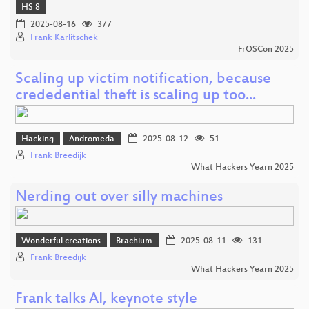
HS 8
2025-08-16
377
Frank Karlitschek
FrOSCon 2025
Scaling up victim notification, because
crededential theft is scaling up too...
Hacking
Andromeda
2025-08-12
51
Frank Breedijk
What Hackers Yearn 2025
Nerding out over silly machines
Wonderful creations
Brachium
2025-08-11
131
Frank Breedijk
What Hackers Yearn 2025
Frank talks AI, keynote style