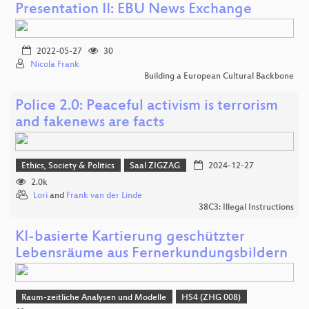
Presentation II: EBU News Exchange
2022-05-27
30
Nicola Frank
Building a European Cultural Backbone
Police 2.0: Peaceful activism is terrorism
and fakenews are facts
Ethics, Society & Politics
Saal ZIGZAG
2024-12-27
2.0k
Lori
and
Frank van der Linde
38C3: Illegal Instructions
KI-basierte Kartierung geschützter
Lebensräume aus Fernerkundungsbildern
Raum-zeitliche Analysen und Modelle
HS4 (ZHG 008)