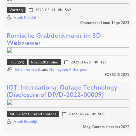
Vortrag
2023-03-11
562
Frank Klöpfel
Chemnitzer Linux-Tage 2023
Römische Grabdenkmäler im 3D-
Webviewer
HS3 (S1)
fossgis2025-deu
2025-03-28
126
Johannes Frank
and
Homayoon Afsharpoor
FOSSGIS 2025
IOT: International Outage Technology
(Disclosure of DIVD-2022-00009)
MCH2022 Curated content
2022-07-24
900
Frank Breedijk
May Contain Hackers 2022