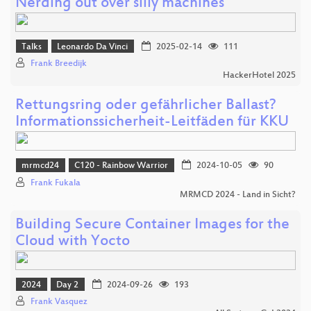
Nerding out over silly machines
Talks
Leonardo Da Vinci
2025-02-14
111
Frank Breedijk
HackerHotel 2025
Rettungsring oder gefährlicher Ballast?
Informationssicherheit-Leitfäden für KKU
mrmcd24
C120 - Rainbow Warrior
2024-10-05
90
Frank Fukala
MRMCD 2024 - Land in Sicht?
Building Secure Container Images for the
Cloud with Yocto
2024
Day 2
2024-09-26
193
Frank Vasquez