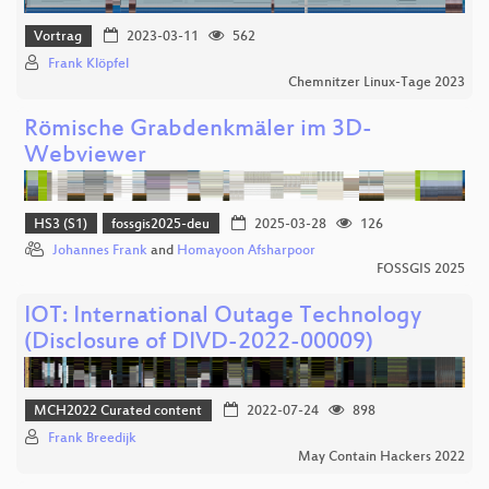
Vortrag
2023-03-11
562
Frank Klöpfel
Chemnitzer Linux-Tage 2023
Römische Grabdenkmäler im 3D-
Webviewer
HS3 (S1)
fossgis2025-deu
2025-03-28
126
Johannes Frank
and
Homayoon Afsharpoor
FOSSGIS 2025
IOT: International Outage Technology
(Disclosure of DIVD-2022-00009)
MCH2022 Curated content
2022-07-24
898
Frank Breedijk
May Contain Hackers 2022