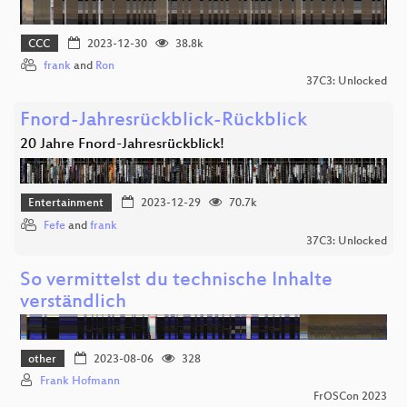
CCC
2023-12-30
38.8k
frank
and
Ron
37C3: Unlocked
Fnord-Jahresrückblick-Rückblick
20 Jahre Fnord-Jahresrückblick!
Entertainment
2023-12-29
70.7k
Fefe
and
frank
37C3: Unlocked
So vermittelst du technische Inhalte
verständlich
other
2023-08-06
328
Frank Hofmann
FrOSCon 2023