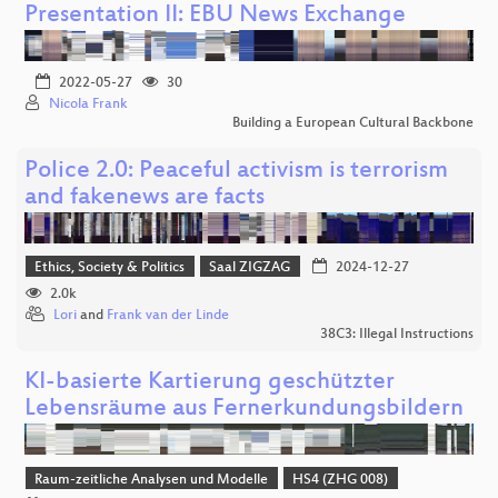
Presentation II: EBU News Exchange
2022-05-27
30
Nicola Frank
Building a European Cultural Backbone
Police 2.0: Peaceful activism is terrorism
and fakenews are facts
Ethics, Society & Politics
Saal ZIGZAG
2024-12-27
2.0k
Lori
and
Frank van der Linde
38C3: Illegal Instructions
KI-basierte Kartierung geschützter
Lebensräume aus Fernerkundungsbildern
Raum-zeitliche Analysen und Modelle
HS4 (ZHG 008)