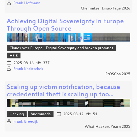
Frank Hofmann
Chemnitzer Linux-Tage 2026
Achieving Digital Sovereignty in Europe
Through Open Source
Clouds over Europe - Digital Soverignty and broken promises
HS 8
2025-08-16
377
Frank Karlitschek
FrOSCon 2025
Scaling up victim notification, because
crededential theft is scaling up too...
Hacking
Andromeda
2025-08-12
51
Frank Breedijk
What Hackers Yearn 2025