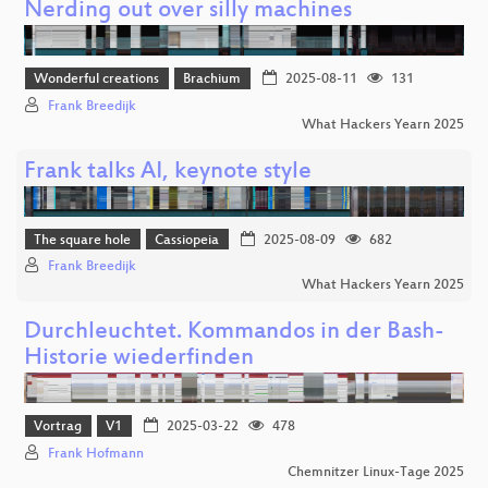
Nerding out over silly machines
Wonderful creations
Brachium
2025-08-11
131
Frank Breedijk
What Hackers Yearn 2025
Frank talks AI, keynote style
The square hole
Cassiopeia
2025-08-09
682
Frank Breedijk
What Hackers Yearn 2025
Durchleuchtet. Kommandos in der Bash-
Historie wiederfinden
Vortrag
V1
2025-03-22
478
Frank Hofmann
Chemnitzer Linux-Tage 2025