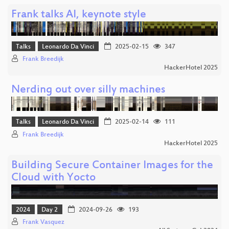
Frank talks AI, keynote style
Talks
Leonardo Da Vinci
2025-02-15
347
Frank Breedijk
HackerHotel 2025
Nerding out over silly machines
Talks
Leonardo Da Vinci
2025-02-14
111
Frank Breedijk
HackerHotel 2025
Building Secure Container Images for the
Cloud with Yocto
2024
Day 2
2024-09-26
193
Frank Vasquez