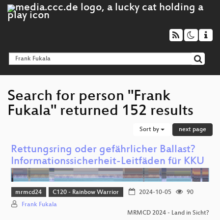
Search for person "Frank
Fukala" returned 152 results
Sort by
next page
Rettungsring oder gefährlicher Ballast?
Informationssicherheit-Leitfäden für KKU
mrmcd24
C120 - Rainbow Warrior
2024-10-05
90
Frank Fukala
MRMCD 2024 - Land in Sicht?