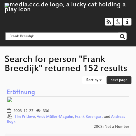
Search for person "Frank
Breedijk" returned 152 results
Sort by
next page
Eröffnung
2003-12-27
336
Tim Pritlove
,
Andy Müller-Maguhn
,
Frank Rosengart
and
Andreas
Bogk
20C3: Not a Number