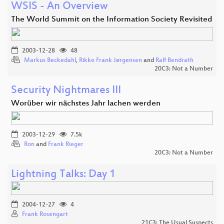
WSIS - An Overview
The World Summit on the Information Society Revisited
2003-12-28
48
Markus Beckedahl
,
Rikke Frank Jørgensen
and
Ralf Bendrath
20C3: Not a Number
Security Nightmares III
Worüber wir nächstes Jahr lachen werden
2003-12-29
7.5k
Ron
and
Frank Rieger
20C3: Not a Number
Lightning Talks: Day 1
2004-12-27
4
Frank Rosengart
21C3: The Usual Suspects