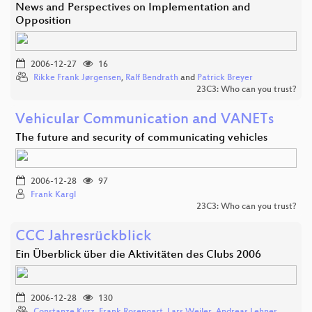
News and Perspectives on Implementation and
Opposition
2006-12-27
16
Rikke Frank Jørgensen
,
Ralf Bendrath
and
Patrick Breyer
23C3: Who can you trust?
Vehicular Communication and VANETs
The future and security of communicating vehicles
2006-12-28
97
Frank Kargl
23C3: Who can you trust?
CCC Jahresrückblick
Ein Überblick über die Aktivitäten des Clubs 2006
2006-12-28
130
Constanze Kurz
,
Frank Rosengart
,
Lars Weiler
,
Andreas Lehner