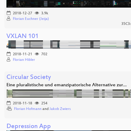
2018-12-27
3.9k
Florian Euchner (Jeija)
35C3:
VXLAN 101
2018-11-21
702
Florian Hibler
Circular Society
Eine pluralistische und emanzipatorische Alternative zur…
2018-11-18
254
Florian Hofmann
and
Jakob Zwiers
Depression App