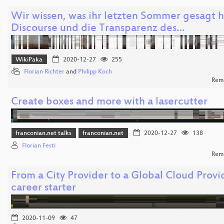
Wir wissen, was ihr letzten Sommer gesagt 
Discourse und die Transparenz des…
WikiPaka
2020-12-27
255
Florian Richter
and
Philipp Koch
Rem
Create boxes and more with a lasercutter
franconian.net talks
franconian.net
2020-12-27
138
Florian Festi
Rem
From a City Provider to a Global Cloud Provid
career starter
2020-11-09
47