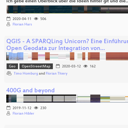
Ich gebe einen Überblick über die Ideen hinter git und die
2020-04-11
506
Florian Hars
QGIS - A SPARQLing Unicorn? Eine Einführu
Open Geodata zur Integration von…
Geo
OpenStreeetMap
2020-03-12
162
Timo Homburg
and
Florian Thiery
400G and beyond
2019-11-12
230
Florian Hibler