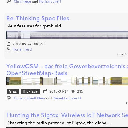
Chris Fiege
and
Florian Scherf
Re-Thinking Spec Files
New features for rpmbuild
2019-05-24
86
Florian Festi
openS
YellowOSM - das freie Gewerbeverzeichnis 
OpenStreetMap-Basis
Graz
linuxtage
2019-04-27
215
Florian flowolf Klien
and
Daniel Lamprecht
G
Hunting the Sigfox: Wireless IoT Network Se
Dissecting the radio protocol of Sigfox, the global…