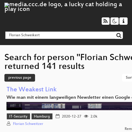
Search for person "Florian Schw
returned 141 results
previous page
Sor
The Weakest Link
Wie man mit einem langweiligen Newsletter einen Google
IT-Security
Hamburg
2020-12-27
2.0k
Florian Schweitzer
Rem