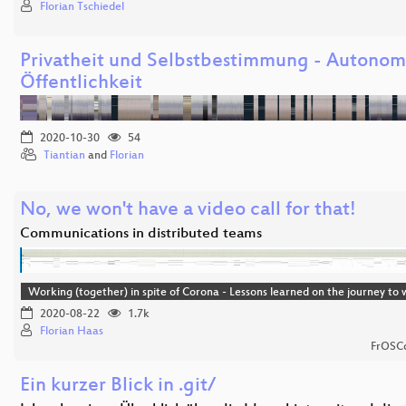
Florian Tschiedel
Privatheit und Selbstbestimmung - Autonom
Öffentlichkeit
2020-10-30
54
Tiantian
and
Florian
No, we won't have a video call for that!
Communications in distributed teams
Working (together) in spite of Corona - Lessons learned on the journey t
2020-08-22
1.7k
Florian Haas
FrOSCo
Ein kurzer Blick in .git/