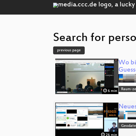
Search for perso
previous page
Wo bi
Guess
Raum-zei
6 min
Neues
Geodate
26 min