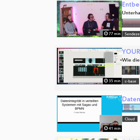
Entbe
Unterha
77 min
Sendeze
YOUR
Wie die
35 min
c-base
Daten
Cloud
41 min