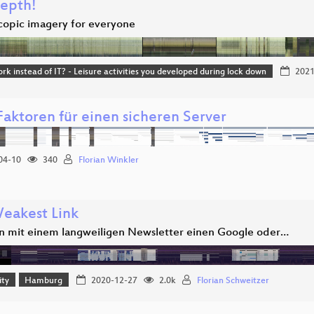
epth!
copic imagery for everyone
k instead of IT? - Leisure activities you developed during lock down
2021
Faktoren für einen sicheren Server
04-10
340
Florian Winkler
eakest Link
 mit einem langweiligen Newsletter einen Google oder…
ity
Hamburg
2020-12-27
2.0k
Florian Schweitzer