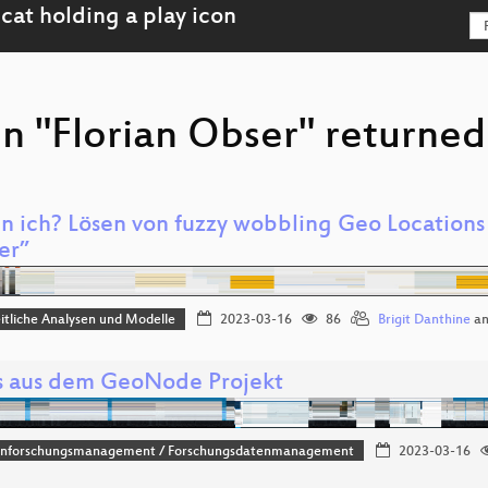
n "Florian Obser" returned
n ich? Lösen von fuzzy wobbling Geo Location
er”
tliche Analysen und Modelle
2023-03-16
86
Brigit Danthine
a
 aus dem GeoNode Projekt
nforschungsmanagement / Forschungsdatenmanagement
2023-03-16