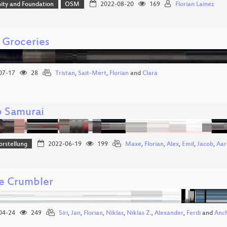
ty and Foundation
OSM
2022-08-20
169
Florian Lainez
 Groceries
07-17
28
Tristan
,
Sait-Mert
,
Florian
and
Clara
 Samurai
orstellung
2022-06-19
199
Maxe
,
Florian
,
Alex
,
Emil
,
Jacob
,
Aar
e Crumbler
04-24
249
Siri
,
Jan
,
Florian
,
Niklas
,
Niklas Z.
,
Alexander
,
Ferdi
and
Anc