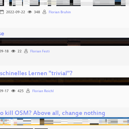
2022-09-22
348
Florian Bruhin
se
09-18
22
Florian Festi
schinelles Lernen "trivial"?
09-17
425
Florian Reichl
o kill OSM? Above all, change nothing