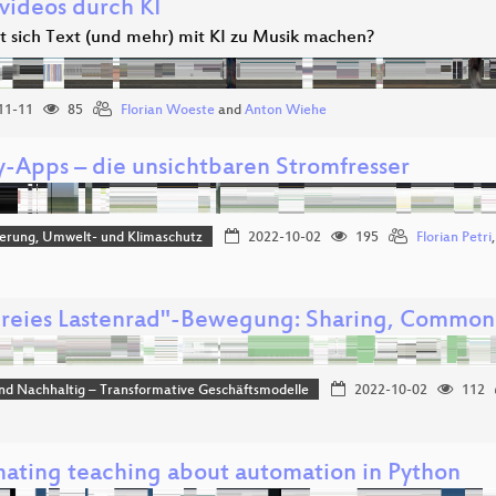
videos durch KI
st sich Text (und mehr) mit KI zu Musik machen?
11-11
85
Florian Woeste
and
Anton Wiehe
-Apps – die unsichtbaren Stromfresser
sierung, Umwelt- und Klimaschutz
2022-10-02
195
Florian Petri
Freies Lastenrad"-Bewegung: Sharing, Common
und Nachhaltig – Transformative Geschäftsmodelle
2022-10-02
112
ating teaching about automation in Python