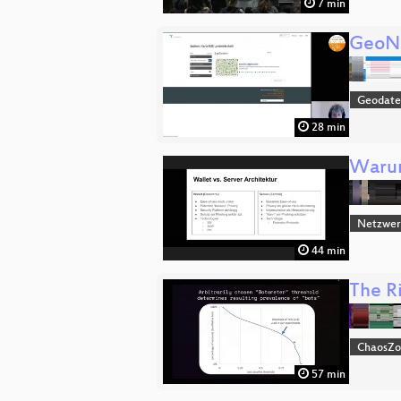
7 min
GeoNo
Geodate
28 min
Warum 
Netzwerk
44 min
The Ri
ChaosZ
57 min