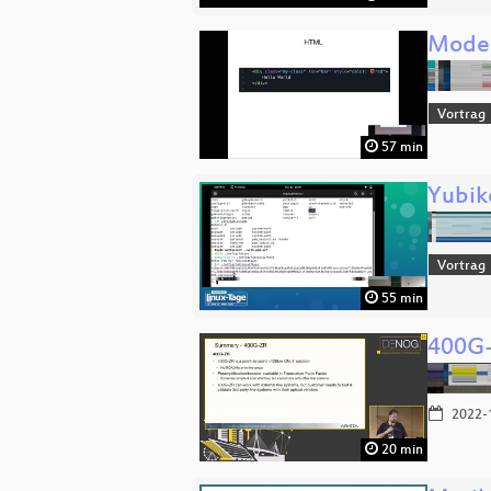
Moder
Vortrag
57 min
Yubik
Vortrag
55 min
400G-
2022-
20 min