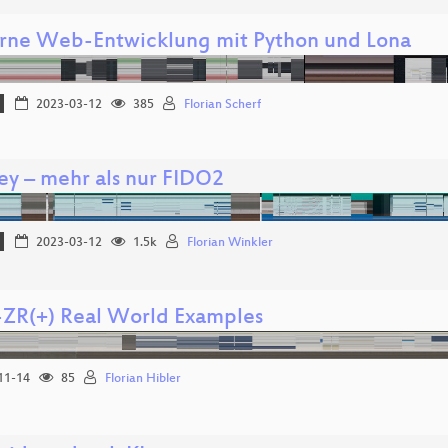
ne Web-Entwicklung mit Python und Lona
2023-03-12
385
Florian Scherf
ey – mehr als nur FIDO2
2023-03-12
1.5k
Florian Winkler
ZR(+) Real World Examples
11-14
85
Florian Hibler