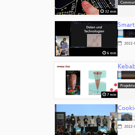
Communi
32 min
Smart
2022-
6 min
Kebab
Projektv
7 min
Cooki
2022-