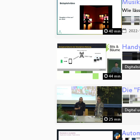
Musik
Wie läs
2022-
40 min
Handy
Digitali
44 min
Die "
Digital 
25 min
Autom