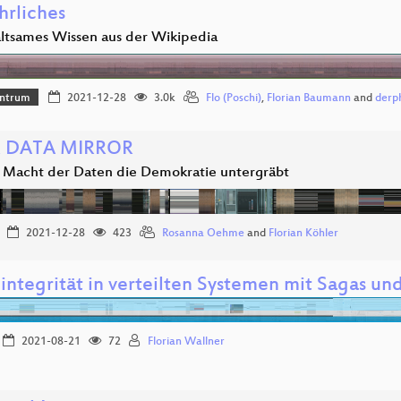
hrliches
ltsames Wissen aus der Wikipedia
ntrum
2021-12-28
3.0k
Flo (Poschi)
,
Florian Baumann
and
derph
 DATA MIRROR
 Macht der Daten die Demokratie untergräbt
2021-12-28
423
Rosanna Oehme
and
Florian Köhler
integrität in verteilten Systemen mit Sagas u
2021-08-21
72
Florian Wallner