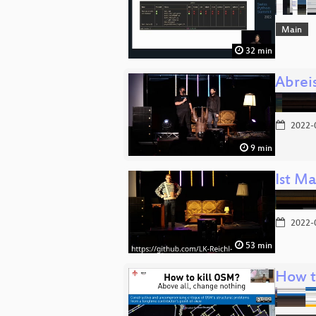
Main
32 min
Abrei
2022-
9 min
Ist Ma
2022-
53 min
How t