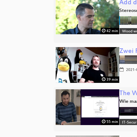
Add d
Stereos
42 min
Wood wor
Zwei 
2021-
39 min
The W
Wie man
55 min
IT-Secur