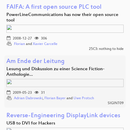
FAIFA: A first open source PLC tool
PowerLineCommunications has now their open source
tool
2008-12-27
306
Florian
and
Xavier Carcelle
25C3: nothing to hide
Am Ende der Leitung
Lesung und Diskussion zu einer Science Fiction-
Anthologie…
2009-05-23
31
Adrian Dabrowski
,
Florian Bayer
and
Uwe Protsch
SIGINT09
Reverse-Engineering DisplayLink devices
USB to DVI for Hackers