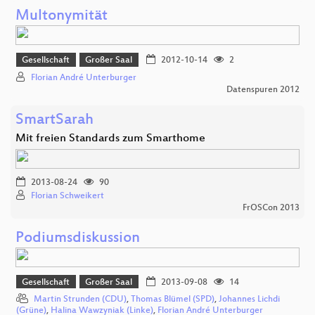
Multonymität
Gesellschaft
Großer Saal
2012-10-14
2
Florian André Unterburger
Datenspuren 2012
SmartSarah
Mit freien Standards zum Smarthome
2013-08-24
90
Florian Schweikert
FrOSCon 2013
Podiumsdiskussion
Gesellschaft
Großer Saal
2013-09-08
14
Martin Strunden (CDU)
,
Thomas Blümel (SPD)
,
Johannes Lichdi
(Grüne)
,
Halina Wawzyniak (Linke)
,
Florian André Unterburger