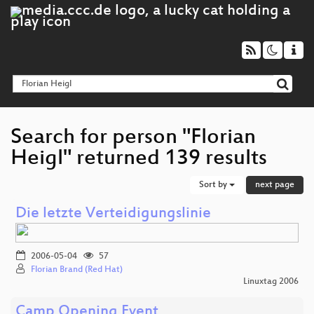
Search for person "Florian
Heigl" returned 139 results
Sort by
next page
Die letzte Verteidigungslinie
2006-05-04
57
Florian Brand (Red Hat)
Linuxtag 2006
Camp Opening Event