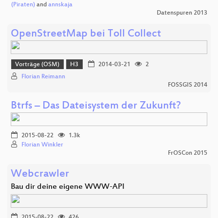
(Piraten)
and
annskaja
Datenspuren 2013
OpenStreetMap bei Toll Collect
Vorträge (OSM)
H3
2014-03-21
2
Florian Reimann
FOSSGIS 2014
Btrfs – Das Dateisystem der Zukunft?
2015-08-22
1.3k
Florian Winkler
FrOSCon 2015
Webcrawler
Bau dir deine eigene WWW-API
2015-08-22
426