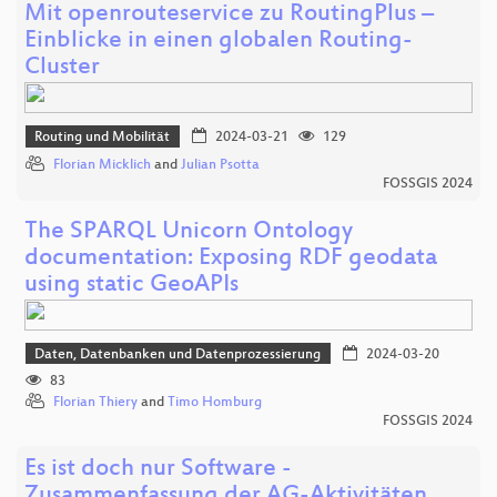
Mit openrouteservice zu RoutingPlus –
Einblicke in einen globalen Routing-
Cluster
Routing und Mobilität
2024-03-21
129
Florian Micklich
and
Julian Psotta
FOSSGIS 2024
The SPARQL Unicorn Ontology
documentation: Exposing RDF geodata
using static GeoAPIs
Daten, Datenbanken und Datenprozessierung
2024-03-20
83
Florian Thiery
and
Timo Homburg
FOSSGIS 2024
Es ist doch nur Software -
Zusammenfassung der AG-Aktivitäten