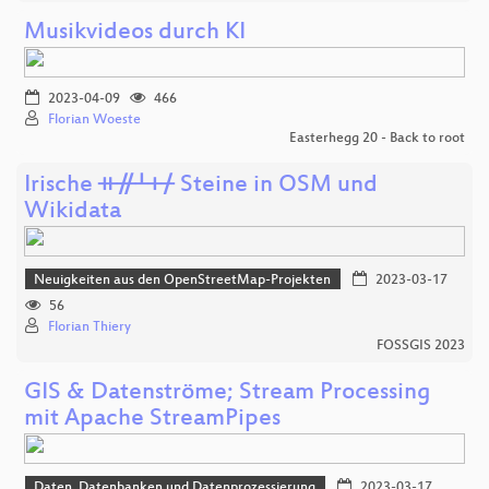
Musikvideos durch KI
2023-04-09
466
Florian Woeste
Easterhegg 20 - Back to root
Irische ᚑᚌᚆᚐᚋ Steine in OSM und
Wikidata
Neuigkeiten aus den OpenStreetMap-Projekten
2023-03-17
56
Florian Thiery
FOSSGIS 2023
GIS & Datenströme; Stream Processing
mit Apache StreamPipes
Daten, Datenbanken und Datenprozessierung
2023-03-17