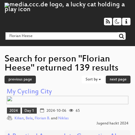
Search for person "Florian
Heese" returned 139 results
previous page
Sort by
next page
My Cycling City
2024
Day 1
2024-10-06
65
Kilian
,
Bela
,
Florian B.
and
Niklas
Jugend hackt 2024