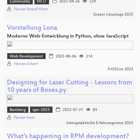
Community
HS i7
2025-04-26
229
Florian flowolf Klien
Grazer Linuxtage 2025
Vorstellung Lona
Moderne Web-Entwicklung in Python, ohne JavaScript
Web Development
2023-08-06
214
Florian Scherf
FrOSCon 2023
Designing for Laser Cutting - Lessons from
10 years of Boxes.py
Bamberg
iger-2023
2023-07-21
83
Florian Festi
Intergalaktische Erfahrungsreise 2023
What's happening in RPM development?