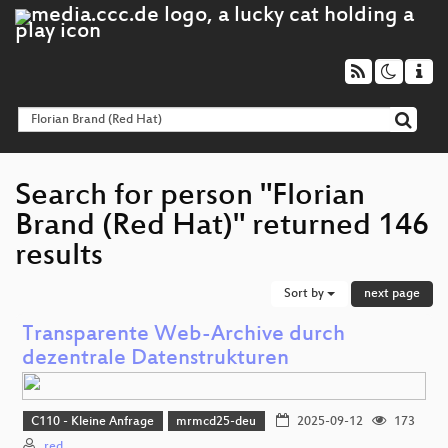
Search for person "Florian
Brand (Red Hat)" returned 146
results
Sort by
next page
Transparente Web-Archive durch
dezentrale Datenstrukturen
C110 - Kleine Anfrage
mrmcd25-deu
2025-09-12
173
red