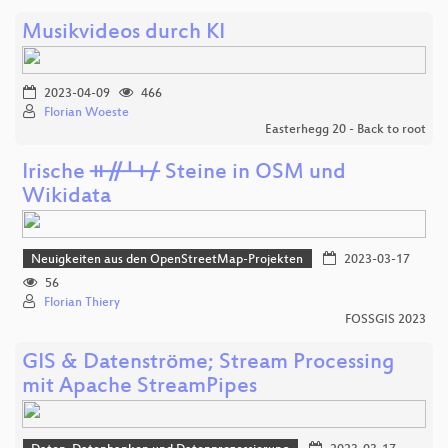
Musikvideos durch KI
2023-04-09
466
Florian Woeste
Easterhegg 20 - Back to root
Irische ᚑᚌᚆᚐᚋ Steine in OSM und
Wikidata
Neuigkeiten aus den OpenStreetMap-Projekten
2023-03-17
56
Florian Thiery
FOSSGIS 2023
GIS & Datenströme; Stream Processing
mit Apache StreamPipes