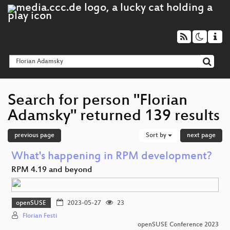
Search for person "Florian
Adamsky" returned 139 results
previous page
Sort by
next page
What's happening in RPM development?
RPM 4.19 and beyond
openSUSE
2023-05-27
23
Florian Festi
openSUSE Conference 2023