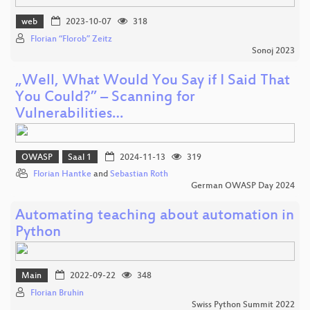
web
2023-10-07
318
Florian “Florob” Zeitz
Sonoj 2023
„Well, What Would You Say if I Said That
You Could?” – Scanning for
Vulnerabilities…
OWASP
Saal 1
2024-11-13
319
Florian Hantke
and
Sebastian Roth
German OWASP Day 2024
Automating teaching about automation in
Python
Main
2022-09-22
348
Florian Bruhin
Swiss Python Summit 2022