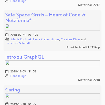
Fiona Runge
MetaNook 2017
Safe Space Grrrls – Heart of Code &
Netzforma* –
2018-09-21
195
Marie Kochsiek
,
Fiona Krakenbürger
,
Christina Dinar
and
Francesca Schmidt
Das ist Netzpolitik! #14np
Intro zu GraphQL
2018-11-09
58
Fiona Runge
MetaNook 2018
Caring
2019-10-20
77