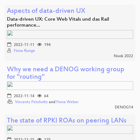
Aspects of data-driven UX
Data-driven UX: Core Web Vitals und das Rail
performance…
2022-11-11
194
Fiona Runge
Nook 2022
Why we need a DENOG working group
for "routing"
2022-11-14
64
Vincentz Petzholtz
and
Fiona Weber
DENOG14
The state of RPKI ROAs on peering LANs
2022-11-15
125