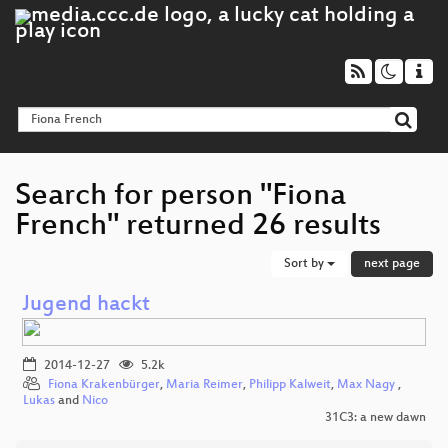
Search for person "Fiona
French" returned 26 results
Sort by
next page
Jugend hackt
2014-12-27
5.2k
Fiona Krakenbürger
,
Maria Reimer
,
Philipp Kalweit
,
Max Nagy
,
Lukas
and
Nico
31C3: a new dawn