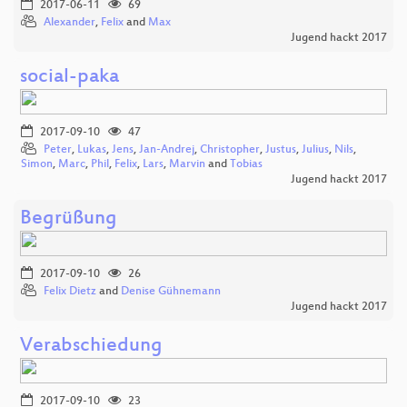
2017-06-11
69
Alexander
,
Felix
and
Max
Jugend hackt 2017
social-paka
2017-09-10
47
Peter
,
Lukas
,
Jens
,
Jan-Andrej
,
Christopher
,
Justus
,
Julius
,
Nils
,
Simon
,
Marc
,
Phil
,
Felix
,
Lars
,
Marvin
and
Tobias
Jugend hackt 2017
Begrüßung
2017-09-10
26
Felix Dietz
and
Denise Gühnemann
Jugend hackt 2017
Verabschiedung
2017-09-10
23