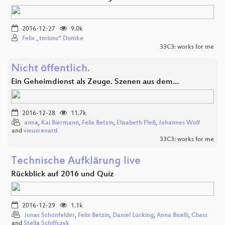
2016-12-27
9.0k
Felix „tmbinc“ Domke
33C3: works for me
Nicht öffentlich.
Ein Geheimdienst als Zeuge. Szenen aus dem…
2016-12-28
11.7k
anna
,
Kai Biermann
,
Felix Betzin
,
Elisabeth Pleß
,
Johannes Wolf
and
vieuxrenard
33C3: works for me
Technische Aufklärung live
Rückblick auf 2016 und Quiz
2016-12-29
1.1k
Jonas Schönfelder
,
Felix Betzin
,
Daniel Lücking
,
Anna Biselli
,
Cbass
and
Stella Schiffczyk