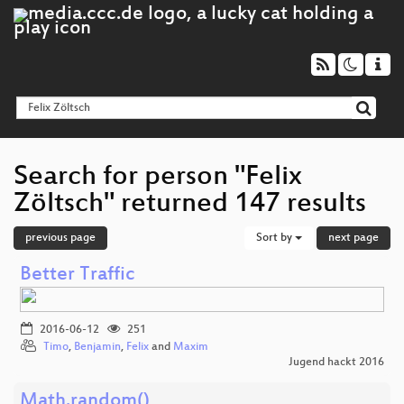
Search for person "Felix
Zöltsch" returned 147 results
previous page
Sort by
next page
Better Traffic
2016-06-12
251
Timo
,
Benjamin
,
Felix
and
Maxim
Jugend hackt 2016
Math.random()