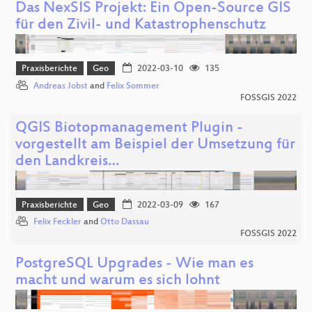
Das NexSIS Projekt: Ein Open-Source GIS
für den Zivil- und Katastrophenschutz
Praxisberichte
Geo
2022-03-10
135
Andreas Jobst
and
Felix Sommer
FOSSGIS 2022
QGIS Biotopmanagement Plugin -
vorgestellt am Beispiel der Umsetzung für
den Landkreis…
Praxisberichte
Geo
2022-03-09
167
Felix Feckler
and
Otto Dassau
FOSSGIS 2022
PostgreSQL Upgrades - Wie man es
macht und warum es sich lohnt