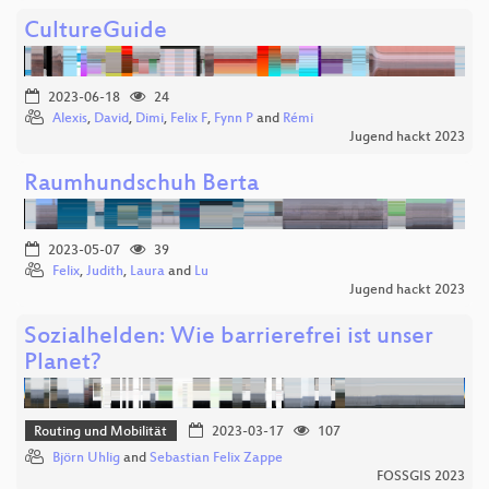
CultureGuide
2023-06-18
24
Alexis
,
David
,
Dimi
,
Felix F
,
Fynn P
and
Rémi
Jugend hackt 2023
Raumhundschuh Berta
2023-05-07
39
Felix
,
Judith
,
Laura
and
Lu
Jugend hackt 2023
Sozialhelden: Wie barrierefrei ist unser
Planet?
Routing und Mobilität
2023-03-17
107
Björn Uhlig
and
Sebastian Felix Zappe
FOSSGIS 2023