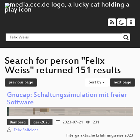
Search for person "Felix
Weiss" returned 151 results
previous page
Sort by
next page
Gnucap: Schaltungssimulation mit freier
Software
Bamberg
iger-2023
2023-07-21
231
Felix Salfelder
Intergalaktische Erfahrungsreise 2023