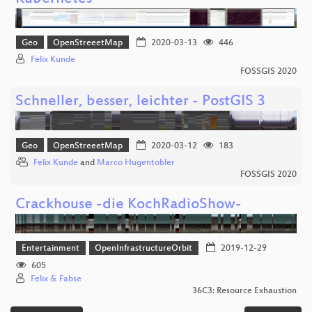
Geo
OpenStreeetMap
2020-03-13
446
Felix Kunde
FOSSGIS 2020
Schneller, besser, leichter - PostGIS 3
Geo
OpenStreeetMap
2020-03-12
183
Felix Kunde
and
Marco Hugentobler
FOSSGIS 2020
Crackhouse -die KochRadioShow-
Entertainment
OpenInfrastructureOrbit
2019-12-29
605
Felix & Fabse
36C3: Resource Exhaustion