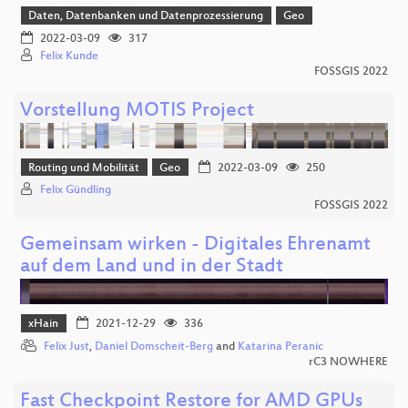
Daten, Datenbanken und Datenprozessierung
Geo
2022-03-09
317
Felix Kunde
FOSSGIS 2022
Vorstellung MOTIS Project
Routing und Mobilität
Geo
2022-03-09
250
Felix Gündling
FOSSGIS 2022
Gemeinsam wirken - Digitales Ehrenamt
auf dem Land und in der Stadt
xHain
2021-12-29
336
Felix Just
,
Daniel Domscheit-Berg
and
Katarina Peranic
rC3 NOWHERE
Fast Checkpoint Restore for AMD GPUs