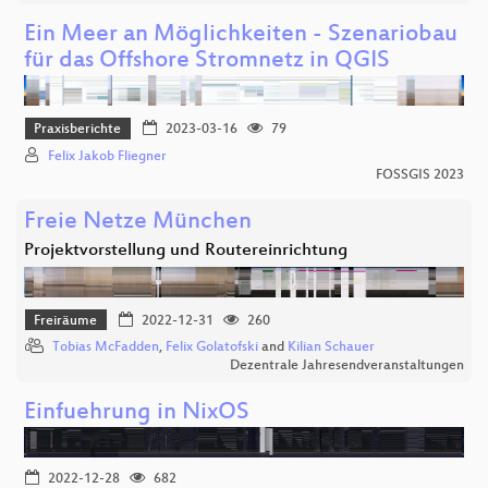
Ein Meer an Möglichkeiten - Szenariobau
für das Offshore Stromnetz in QGIS
Praxisberichte
2023-03-16
79
Felix Jakob Fliegner
FOSSGIS 2023
Freie Netze München
Projektvorstellung und Routereinrichtung
Freiräume
2022-12-31
260
Tobias McFadden
,
Felix Golatofski
and
Kilian Schauer
Dezentrale Jahresendveranstaltungen
Einfuehrung in NixOS
2022-12-28
682