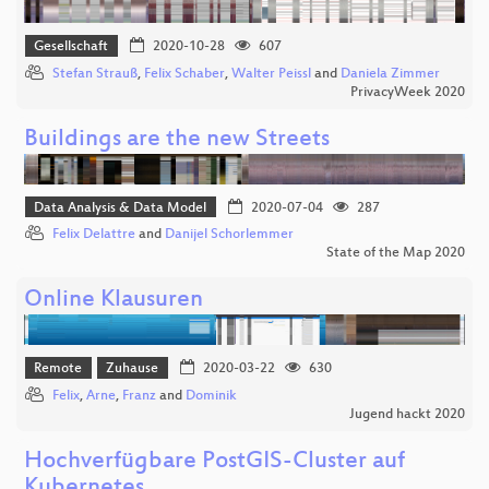
Gesellschaft
2020-10-28
607
Stefan Strauß
,
Felix Schaber
,
Walter Peissl
and
Daniela Zimmer
PrivacyWeek 2020
Buildings are the new Streets
Data Analysis & Data Model
2020-07-04
287
Felix Delattre
and
Danijel Schorlemmer
State of the Map 2020
Online Klausuren
Remote
Zuhause
2020-03-22
630
Felix
,
Arne
,
Franz
and
Dominik
Jugend hackt 2020
Hochverfügbare PostGIS-Cluster auf
Kubernetes