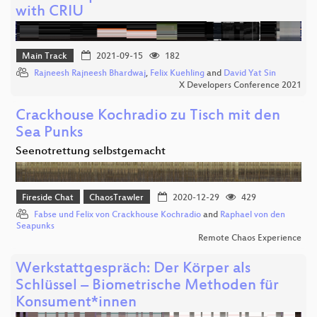
with CRIU
Main Track
2021-09-15
182
Rajneesh Rajneesh Bhardwaj
,
Felix Kuehling
and
David Yat Sin
X Developers Conference 2021
Crackhouse Kochradio zu Tisch mit den
Sea Punks
Seenotrettung selbstgemacht
Fireside Chat
ChaosTrawler
2020-12-29
429
Fabse und Felix von Crackhouse Kochradio
and
Raphael von den
Seapunks
Remote Chaos Experience
Werkstattgespräch: Der Körper als
Schlüssel – Biometrische Methoden für
Konsument*innen