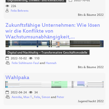
Digitalisierung, Umwelt- und Klimaschutz
2022-10-02
226
Felix Behrens
Bits & Bäume 2022
Zukunftsfähige Unternehmen: Wie lösen
wir die Konflikte von
Wachstumsunabhängigkeit,…
Digital und Nachhaltig – Transformative Geschäftsmodelle
2022-10-02
110
Felix Sühlmann-Faul
and
Hannah
Bits & Bäume 2022
Wahlpaka
2022-04-24
34
Aemilia
,
Max T.
,
Felix
,
Simon
and
Peter
Jugend hackt 2022