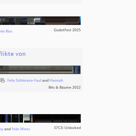
GodotFest 2025
elix Rios
likte von
Felix Sühlmann-Faul
and
Hannah
Bits & Bäume 2022
37C3: Unlocked
oy
and
Felix Weiss