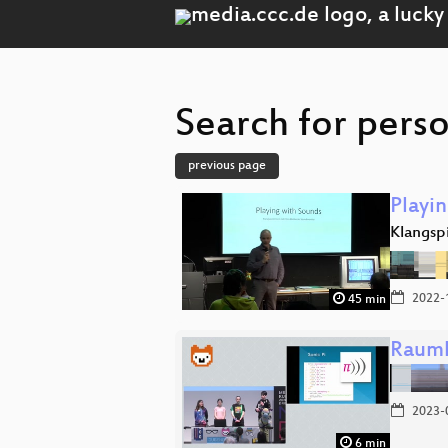
Search for perso
previous page
Playi
Klangsp
2022-
45 min
Raumh
2023-
6 min