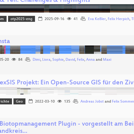
& Tell: Challenges & Highlights
om
otp2025-eng
2025-09-16
41
Eva Keßler
,
Felix Herpich
,
T
nsta
05-20
84
Dimi
,
Liora
,
Sophie
,
David
,
Felix
,
Anna
and
Maxi
exSIS Projekt: Ein Open-Source GIS für den Ziv
richte
Geo
2022-03-10
135
Andreas Jobst
and
Felix Somme
Biotopmanagement Plugin - vorgestellt am Bei
andkreis…