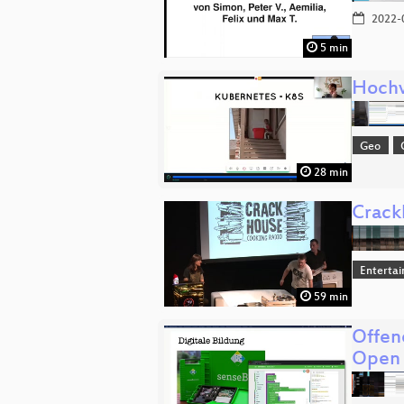
2022-
5 min
Hochv
Geo
28 min
Crack
Enterta
59 min
Offen
Open