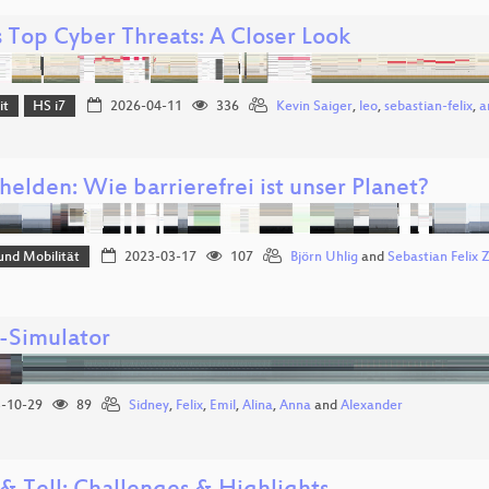
s Top Cyber Threats: A Closer Look
it
HS i7
2026-04-11
336
Kevin Saiger
,
leo
,
sebastian-felix
,
a
helden: Wie barrierefrei ist unser Planet?
und Mobilität
2023-03-17
107
Björn Uhlig
and
Sebastian Felix 
i-Simulator
-10-29
89
Sidney
,
Felix
,
Emil
,
Alina
,
Anna
and
Alexander