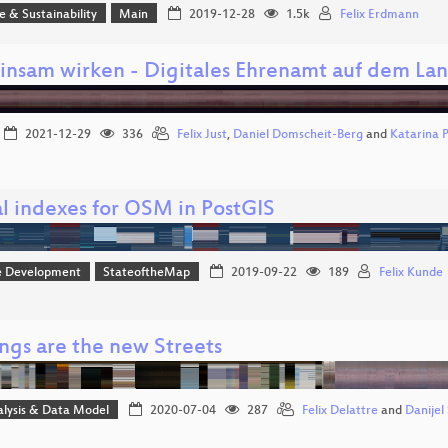
ce & Sustainability
Main
2019-12-28
1.5k
Felix Erdmann
nsam wirken - Digitales Ehrenamt auf dem Lan
2021-12-29
336
Felix Just
,
Daniel Domscheit-Berg
and
Katarina 
al indexes for OSM in PostGIS
e Development
StateoftheMap
2019-09-22
189
Felix Kunde
ngs are the new Streets
alysis & Data Model
2020-07-04
287
Felix Delattre
and
Danije