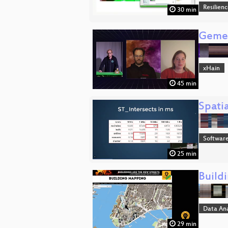
Resilien
30 min
Gemei
xHain
45 min
Spati
Softwar
25 min
Buildi
Data An
29 min