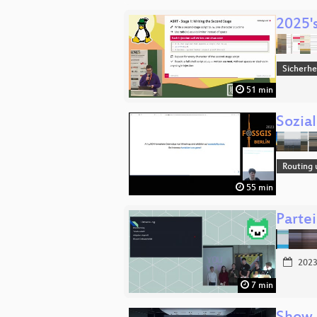
2025'
Sicherhe
51 min
Sozial
Routing 
55 min
Parte
2023
7 min