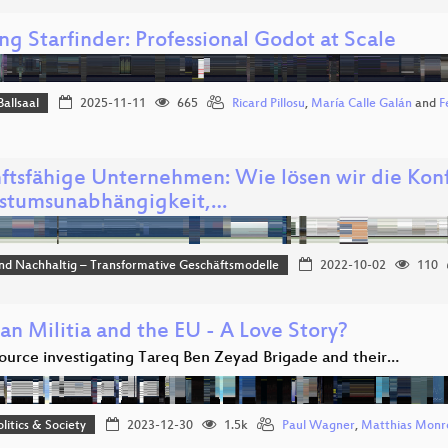
ng Starfinder: Professional Godot at Scale
Ballsaal
2025-11-11
665
Ricard Pillosu
,
María Calle Galán
and
F
ftsfähige Unternehmen: Wie lösen wir die Konf
tumsunabhängigkeit,…
und Nachhaltig – Transformative Geschäftsmodelle
2022-10-02
110
an Militia and the EU - A Love Story?
urce investigating Tareq Ben Zeyad Brigade and their…
olitics & Society
2023-12-30
1.5k
Paul Wagner
,
Matthias Monr