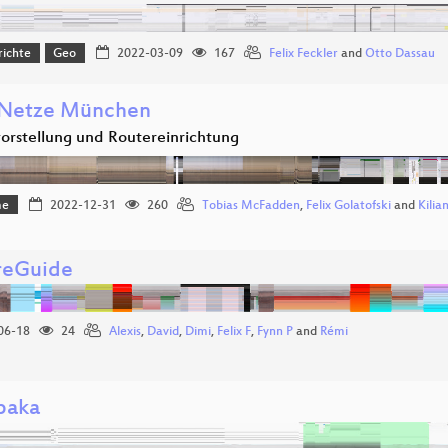
richte
Geo
2022-03-09
167
Felix Feckler
and
Otto Dassau
 Netze München
vorstellung und Routereinrichtung
me
2022-12-31
260
Tobias McFadden
,
Felix Golatofski
and
Kilia
reGuide
06-18
24
Alexis
,
David
,
Dimi
,
Felix F
,
Fynn P
and
Rémi
paka