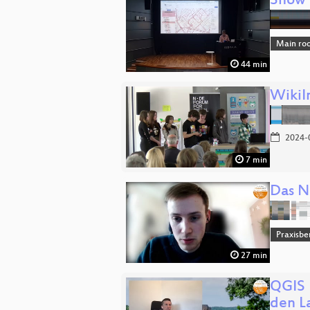
Show 
Main ro
44 min
WikiI
2024-
7 min
Das N
Praxisbe
27 min
QGIS 
den L