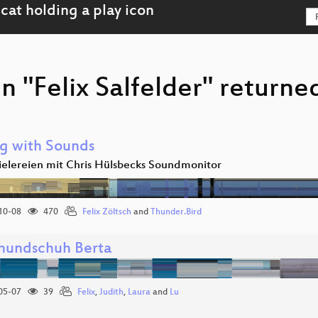
n "Felix Salfelder" returne
ng with Sounds
ielereien mit Chris Hülsbecks Soundmonitor
10-08
470
Felix Zöltsch
and
Thunder.Bird
undschuh Berta
05-07
39
Felix
,
Judith
,
Laura
and
Lu