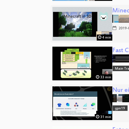
Minec
2019-
4 min
Fast 
Main Tr
33 min
Nur e
gpn19
31 min