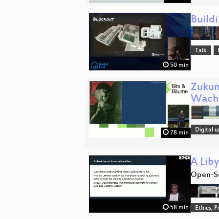
Buildi
Talk
50 min
Zukun
Wachs
Digital 
78 min
A Liby
Open-So
58 min
Ethics, P