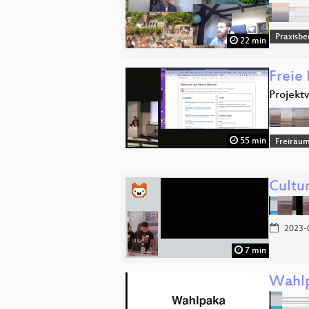
Praxisbe
22 min
Freie
Projekt
55 min
Freiräu
Cultu
2023-
7 min
Wahl