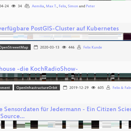
04-24
34
Aemilia
,
Max T.
,
Felix
,
Simon
and
Peter
erfügbare PostGIS-Cluster auf Kubernetes
OpenStreeetMap
2020-03-13
446
Felix Kunde
house -die KochRadioShow-
inment
OpenInfrastructureOrbit
2019-12-29
605
Felix & Fab
e Sensordaten für Jedermann - Ein Citizen Scie
 Source…