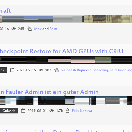
raft
06-16
245
Max
and
Felix
Checkpoint Restore for AMD GPUs with CRIU
ack
2021-09-15
182
Rajneesh Rajneesh Bhardwaj
,
Felix Kuehlin
in Fauler Admin ist ein guter Admin
Gulasch
2019-06-01
1.7k
Felix Kazuya