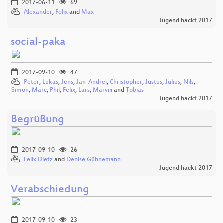
2017-06-11
69
Alexander
,
Felix
and
Max
Jugend hackt 2017
social-paka
2017-09-10
47
Peter
,
Lukas
,
Jens
,
Jan-Andrej
,
Christopher
,
Justus
,
Julius
,
Nils
,
Simon
,
Marc
,
Phil
,
Felix
,
Lars
,
Marvin
and
Tobias
Jugend hackt 2017
Begrüßung
2017-09-10
26
Felix Dietz
and
Denise Gühnemann
Jugend hackt 2017
Verabschiedung
2017-09-10
23