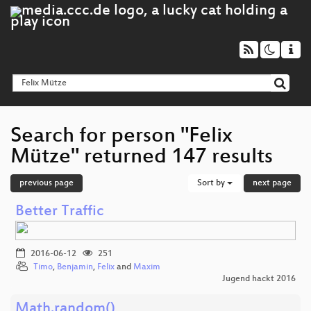
Search for person "Felix
Mütze" returned 147 results
previous page
Sort by
next page
Better Traffic
2016-06-12
251
Timo
,
Benjamin
,
Felix
and
Maxim
Jugend hackt 2016
Math.random()