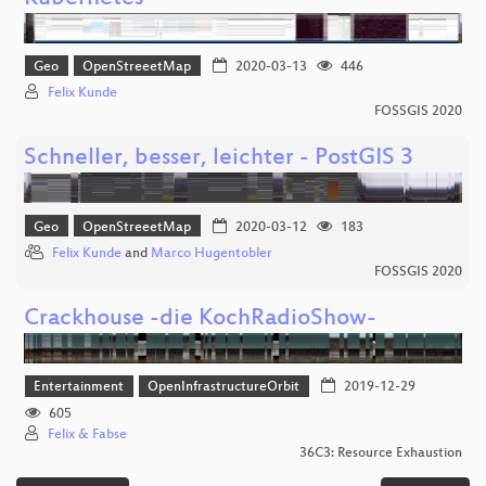
Geo
OpenStreeetMap
2020-03-13
446
Felix Kunde
FOSSGIS 2020
Schneller, besser, leichter - PostGIS 3
Geo
OpenStreeetMap
2020-03-12
183
Felix Kunde
and
Marco Hugentobler
FOSSGIS 2020
Crackhouse -die KochRadioShow-
Entertainment
OpenInfrastructureOrbit
2019-12-29
605
Felix & Fabse
36C3: Resource Exhaustion