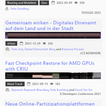
Routing und Mobilität
Geo
2022-03-09
250
Felix Gündling
FOSSGIS 2022
Gemeinsam wirken - Digitales Ehrenamt
auf dem Land und in der Stadt
xHain
2021-12-29
336
Felix Just
,
Daniel Domscheit-Berg
and
Katarina Peranic
rC3 NOWHERE
Fast Checkpoint Restore for AMD GPUs
with CRIU
Main Track
2021-09-15
182
Rajneesh Rajneesh Bhardwaj
,
Felix Kuehling
and
David Yat Sin
X Developers Conference 2021
Neue Online-Partizipationsplattformen