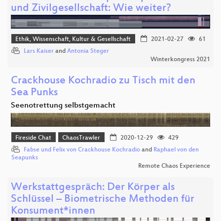
und Zivilgesellschaft: Wie weiter?
Ethik, Wissenschaft, Kultur & Gesellschaft
2021-02-27
61
Lars Kaiser
and
Antonia Steger
Winterkongress 2021
Crackhouse Kochradio zu Tisch mit den
Sea Punks
Seenotrettung selbstgemacht
Fireside Chat
ChaosTrawler
2020-12-29
429
Fabse und Felix von Crackhouse Kochradio
and
Raphael von den
Seapunks
Remote Chaos Experience
Werkstattgespräch: Der Körper als
Schlüssel – Biometrische Methoden für
Konsument*innen