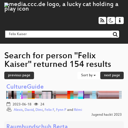
Search for person "Felix
Kaiser" returned 154 results
previous page
Sort by
next page
CultureGuide
2023-06-18
24
Alexis
,
David
,
Dimi
,
Felix F
,
Fynn P
and
Rémi
Jugend hackt 2023
Raumhundschuh Berta