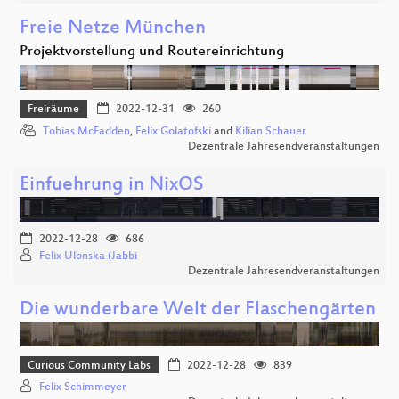
Freie Netze München
Projektvorstellung und Routereinrichtung
Freiräume
2022-12-31
260
Tobias McFadden
,
Felix Golatofski
and
Kilian Schauer
Dezentrale Jahresendveranstaltungen
Einfuehrung in NixOS
2022-12-28
686
Felix Ulonska (Jabbi
Dezentrale Jahresendveranstaltungen
Die wunderbare Welt der Flaschengärten
Curious Community Labs
2022-12-28
839
Felix Schimmeyer