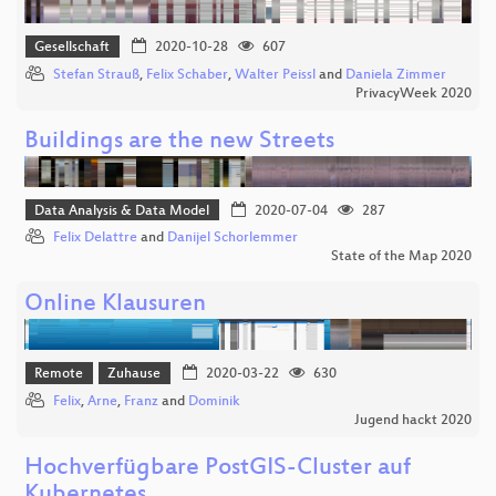
Gesellschaft
2020-10-28
607
Stefan Strauß
,
Felix Schaber
,
Walter Peissl
and
Daniela Zimmer
PrivacyWeek 2020
Buildings are the new Streets
Data Analysis & Data Model
2020-07-04
287
Felix Delattre
and
Danijel Schorlemmer
State of the Map 2020
Online Klausuren
Remote
Zuhause
2020-03-22
630
Felix
,
Arne
,
Franz
and
Dominik
Jugend hackt 2020
Hochverfügbare PostGIS-Cluster auf
Kubernetes