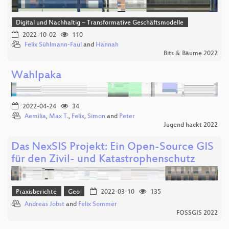
Digital und Nachhaltig – Transformative Geschäftsmodelle
2022-10-02
110
Felix Sühlmann-Faul
and
Hannah
Bits & Bäume 2022
Wahlpaka
2022-04-24
34
Aemilia
,
Max T.
,
Felix
,
Simon
and
Peter
Jugend hackt 2022
Das NexSIS Projekt: Ein Open-Source GIS
für den Zivil- und Katastrophenschutz
Praxisberichte
Geo
2022-03-10
135
Andreas Jobst
and
Felix Sommer
FOSSGIS 2022