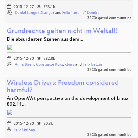
2015-12-27
753.1k
Daniel Lange (DLange)
and
Felix "tmbinc" Domke
32C3: gated communities
Grundrechte gelten nicht im Weltall!
Die absurdesten Szenen aus dem…
2015-12-30
282.8k
Anna Biselli
,
Constanze Kurz
,
cbass
and
Felix Betzin
32C3: gated communities
Wireless Drivers: Freedom considered
harmful?
An OpenWrt perspective on the development of Linux
802.11…
2015-12-30
20.3k
Felix Fietkau
32C3: gated communities