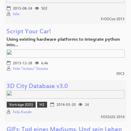
2013-08-24
502
felix
FrOSCon 2013
Script Your Car!
Using existing hardware platforms to integrate python
into…
2013-12-28
6.4k
Felix "tmbinc" Domke
30C3
3D City Database v3.0
Vorträge (GIS)
H2
2014-03-20
24
Felix Kunde
FOSSGIS 2014
GIFs: Tod eines Mediums. Und sein Leben