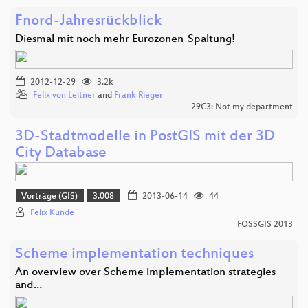
Fnord-Jahresrückblick
Diesmal mit noch mehr Eurozonen-Spaltung!
2012-12-29
3.2k
Felix von Leitner
and
Frank Rieger
29C3: Not my department
3D-Stadtmodelle in PostGIS mit der 3D
City Database
Vorträge (GIS)
3.008
2013-06-14
44
Felix Kunde
FOSSGIS 2013
Scheme implementation techniques
An overview over Scheme implementation strategies
and…