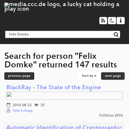
Search for person "Felix
Domke" returned 147 results
previous page
Sort by
next page
BlackRay - The State of the Engine
2010-08-22
25
Felix Schupp
FrOSCon 2010
Automatic Identification of Cryptographic