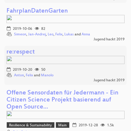
FahrplanDatenGarten
2019-10-06
82
Simeon
,
Jan-Andrej
,
Leo
,
Felix
,
Lukas
and
Anna
Jugend hackt 2019
re:respect
2019-10-20
50
Anton
,
Felix
and
Manolo
Jugend hackt 2019
Offene Sensordaten für Jedermann - Ein
Citizen Science Projekt basierend auf
Open Source…
Resilience & Sustainability
Main
2019-12-28
1.5k