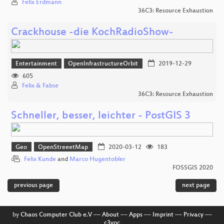
Felix Erdmann
36C3: Resource Exhaustion
Crackhouse -die KochRadioShow-
Entertainment
OpenInfrastructureOrbit
2019-12-29
605
Felix & Fabse
36C3: Resource Exhaustion
Schneller, besser, leichter - PostGIS 3
Geo
OpenStreeetMap
2020-03-12
183
Felix Kunde
and
Marco Hugentobler
FOSSGIS 2020
previous page
next page
by
Chaos Computer Club e.V
––
About
––
Apps
––
Imprint
––
Privacy
––
c3voc