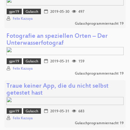
gpn19
Gulasch
2019-05-30
497
Felix Kazuya
Gulaschprogrammiernacht 19
Fotografie an speziellen Orten – Der
Unterwasserfotograf
gpn19
Gulasch
2019-05-31
159
Felix Kazuya
Gulaschprogrammiernacht 19
Traue keiner App, die du nicht selbst
getestet hast
gpn19
Gulasch
2019-05-31
683
Felix Kazuya
Gulaschprogrammiernacht 19