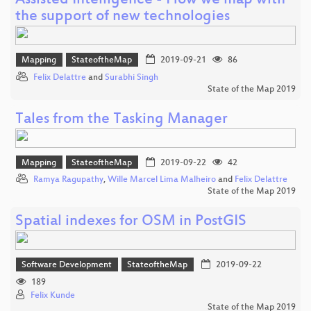
Assisted Intelligence - How we map with
the support of new technologies
Mapping
StateoftheMap
2019-09-21
86
Felix Delattre
and
Surabhi Singh
State of the Map 2019
Tales from the Tasking Manager
Mapping
StateoftheMap
2019-09-22
42
Ramya Ragupathy
,
Wille Marcel Lima Malheiro
and
Felix Delattre
State of the Map 2019
Spatial indexes for OSM in PostGIS
Software Development
StateoftheMap
2019-09-22
189
Felix Kunde
State of the Map 2019