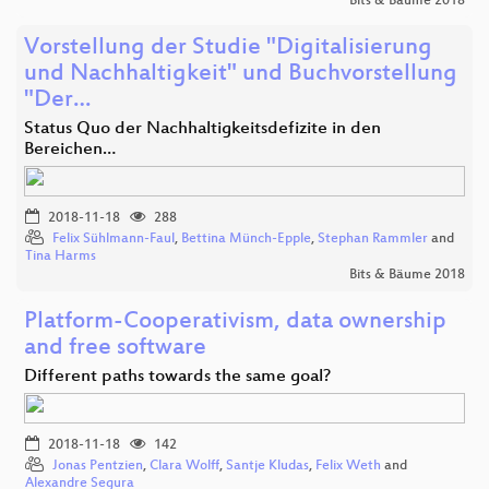
Bits & Bäume 2018
Vorstellung der Studie "Digitalisierung
und Nachhaltigkeit" und Buchvorstellung
"Der…
Status Quo der Nachhaltigkeitsdefizite in den
Bereichen…
2018-11-18
288
Felix Sühlmann-Faul
,
Bettina Münch-Epple
,
Stephan Rammler
and
Tina Harms
Bits & Bäume 2018
Platform-Cooperativism, data ownership
and free software
Different paths towards the same goal?
2018-11-18
142
Jonas Pentzien
,
Clara Wolff
,
Santje Kludas
,
Felix Weth
and
Alexandre Segura