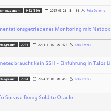
enmanagement
HS2 (S10)
2025-03-26
196
Felix Delattre
entationsgetriebenes Monitoring mit Netbox
rtragsraum
2024
2024-11-02
473
Felix Peters
netes braucht kein SSH - Einführung in Talos L
rtragsraum
2024
2024-11-01
450
Felix Peters
o Survive Being Sold to Oracle