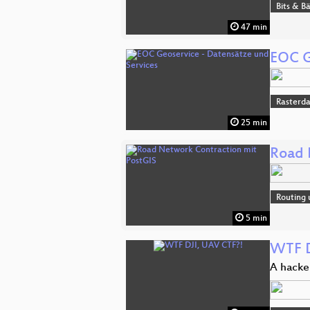
Bits & 
47 min
EOC G
Rasterd
25 min
Road 
Routing 
5 min
WTF D
A hacke