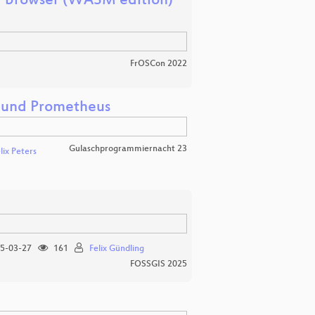
r browser (WASM edition)
FrOSCon 2022
 und Prometheus
Gulaschprogrammiernacht 23
lix Peters
5-03-27
161
Felix Gündling
FOSSGIS 2025