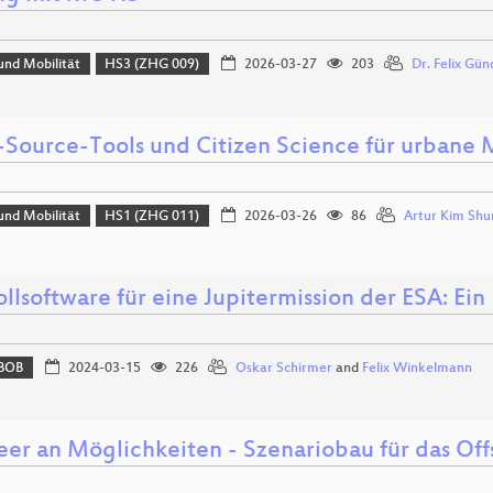
und Mobilität
HS3 (ZHG 009)
2026-03-27
203
Dr. Felix Gün
Source-Tools und Citizen Science für urbane 
und Mobilität
HS1 (ZHG 011)
2026-03-26
86
Artur Kim Sh
llsoftware für eine Jupitermission der ESA: Ein
BOB
2024-03-15
226
Oskar Schirmer
and
Felix Winkelmann
eer an Möglichkeiten - Szenariobau für das Of