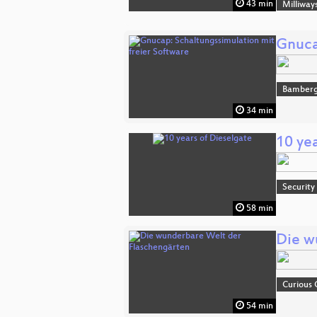
43 min
Milliway
Gnuca
Bamber
34 min
10 yea
Security
58 min
Die w
Curious
54 min