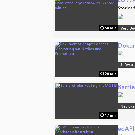
LOWA 
Stories
60 min
Web De
Dokum
Software
20 min
Barri
Neuigkei
17 min
eoAPI