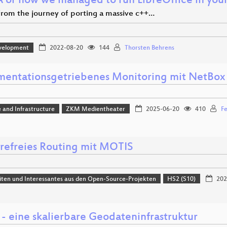
or how we managed to run LibreOffice in you
 from the journey of porting a massive c++…
velopment
2022-08-20
144
Thorsten Behrens
entationsgetriebenes Monitoring mit NetBox
 and Infrastructure
ZKM Medientheater
2025-06-20
410
Fe
erefreies Routing mit MOTIS
ten und Interessantes aus den Open-Source-Projekten
HS2 (S10)
202
 - eine skalierbare Geodateninfrastruktur