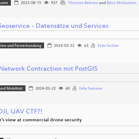
Bäume
2023-08-15
937
Thorsten Behrens
and
Björn Michaelsen
eoservice - Datensätze und Services
aten und Fernerkundung
2024-03-22
63
Felix Feckler
Network Contraction mit PostGIS
und Mobilität
2024-03-22
60
Felix Sommer
JI, UAV CTF?!
r's view at commercial drone security