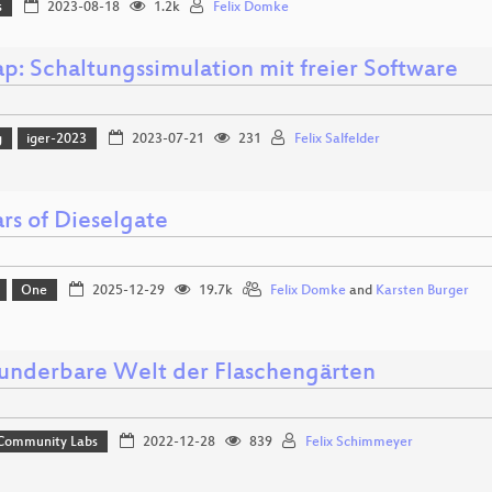
s
2023-08-18
1.2k
Felix Domke
p: Schaltungssimulation mit freier Software
g
iger-2023
2023-07-21
231
Felix Salfelder
rs of Dieselgate
One
2025-12-29
19.7k
Felix Domke
and
Karsten Burger
underbare Welt der Flaschengärten
 Community Labs
2022-12-28
839
Felix Schimmeyer