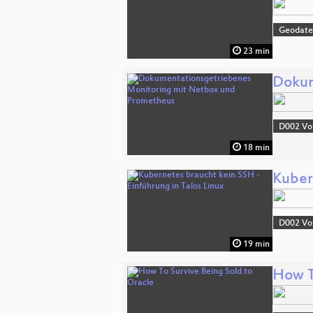
Geodat
23 min
Dokum
D002 Vo
18 min
Kuber
D002 Vo
19 min
How T