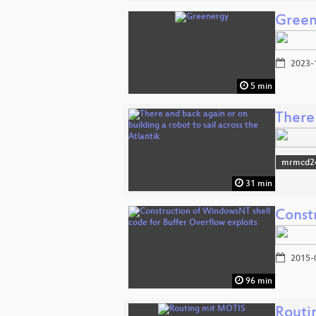
Green
2023-
5 min
There 
mrmcd2
31 min
Const
2015-
96 min
Routi