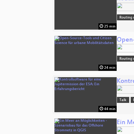
Routing 
25 min
Open-
Routing 
24 min
Kontro
Talk
44 min
Ein M