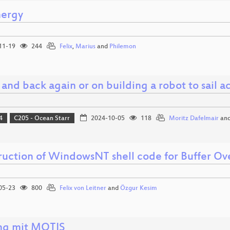
ergy
11-19
244
Felix
,
Marius
and
Philemon
and back again or on building a robot to sail ac
4
C205 - Ocean Starr
2024-10-05
118
Moritz Dafelmair
an
ruction of WindowsNT shell code for Buffer Ove
05-23
800
Felix von Leitner
and
Özgur Kesim
ng mit MOTIS