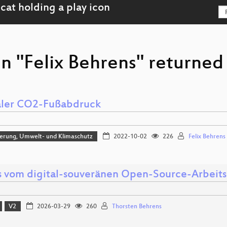
n "Felix Behrens" returned 
aler CO2-Fußabdruck
sierung, Umwelt- und Klimaschutz
2022-10-02
226
Felix Behrens
 vom digital-souveränen Open-Source-Arbeits
V2
2026-03-29
260
Thorsten Behrens