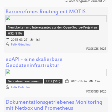
Gulaschprogrammiernacht 23
Barrierefreies Routing mit MOTIS
Neuigkeiten und Interessantes aus den Open-Source-Projekten
HS2 (S10)
2025-03-27
161
Felix Gündling
FOSSGIS 2025
eoAPI - eine skalierbare
Geodateninfrastruktur
Geodatenmanagement
HS2 (S10)
2025-03-26
196
Felix Delattre
FOSSGIS 2025
Dokumentationsgetriebenes Monitoring
mit Netbox und Prometheus