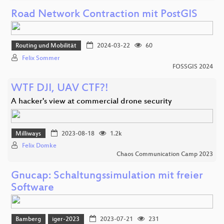
Road Network Contraction mit PostGIS
Routing und Mobilität
2024-03-22
60
Felix Sommer
FOSSGIS 2024
WTF DJI, UAV CTF?!
A hacker's view at commercial drone security
Milliways
2023-08-18
1.2k
Felix Domke
Chaos Communication Camp 2023
Gnucap: Schaltungssimulation mit freier
Software
Bamberg
iger-2023
2023-07-21
231