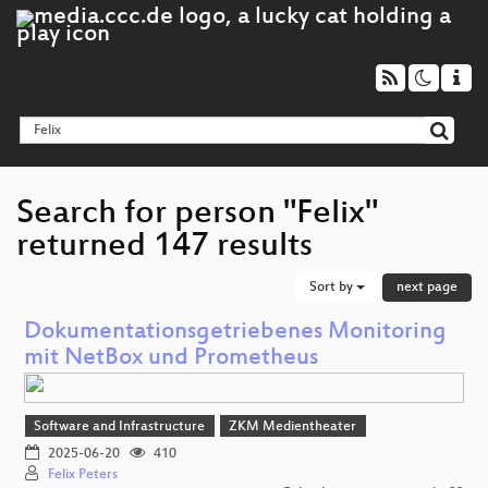
Search for person "Felix"
returned 147 results
Sort by
next page
Dokumentationsgetriebenes Monitoring
mit NetBox und Prometheus
Software and Infrastructure
ZKM Medientheater
2025-06-20
410
Felix Peters