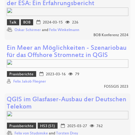
der ESA: Ein Erfahrungsbericht
Talk
BOB
2024-03-15
226
Oskar Schirmer
and
Felix Winkelmann
BOB Konferenz 2024
Ein Meer an Möglichkeiten - Szenariobau
für das Offshore Stromnetz in QGIS
Praxisberichte
2023-03-16
79
Felix Jakob Fliegner
FOSSGIS 2023
QGIS im Glasfaser-Ausbau der Deutschen
Telekom
Praxisberichte
HS3 (S1)
2025-03-27
762
Felix von Studsinske
and
Torsten Drey