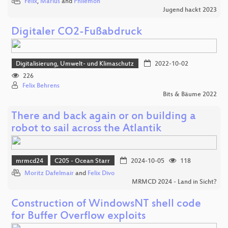
Felix
,
Marius
and
Philemon
Jugend hackt 2023
Digitaler CO2-Fußabdruck
Digitalisierung, Umwelt- und Klimaschutz
2022-10-02
226
Felix Behrens
Bits & Bäume 2022
There and back again or on building a
robot to sail across the Atlantik
mrmcd24
C205 - Ocean Starr
2024-10-05
118
Moritz Dafelmair
and
Felix Divo
MRMCD 2024 - Land in Sicht?
Construction of WindowsNT shell code
for Buffer Overflow exploits