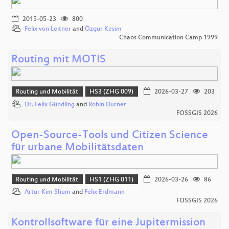
2015-05-23
800
Felix von Leitner
and
Özgur Kesim
Chaos Communication Camp 1999
Routing mit MOTIS
Routing und Mobilität
HS3 (ZHG 009)
2026-03-27
203
Dr. Felix Gündling
and
Robin Durner
FOSSGIS 2026
Open-Source-Tools und Citizen Science
für urbane Mobilitätsdaten
Routing und Mobilität
HS1 (ZHG 011)
2026-03-26
86
Artur Kim Shum
and
Felix Erdmann
FOSSGIS 2026
Kontrollsoftware für eine Jupitermission