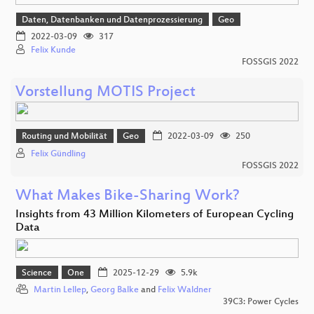
Daten, Datenbanken und Datenprozessierung
Geo
2022-03-09
317
Felix Kunde
FOSSGIS 2022
Vorstellung MOTIS Project
Routing und Mobilität
Geo
2022-03-09
250
Felix Gündling
FOSSGIS 2022
What Makes Bike-Sharing Work?
Insights from 43 Million Kilometers of European Cycling
Data
Science
One
2025-12-29
5.9k
Martin Lellep
,
Georg Balke
and
Felix Waldner
39C3: Power Cycles