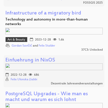
FOSSGIS 2025
Infrastructure of a migratory bird
Technology and autonomy in more-than-human
networks
Art & Beauty
2023-12-28
1.6k
Gordan Savičić
and
Felix Stalder
37C3: Unlocked
Einfuehrung in NixOS
2022-12-28
686
Felix Ulonska (Jabbi
Dezentrale Jahresendveranstaltungen
PostgreSQL Upgrades - Wie man es
macht und warum es sich lohnt