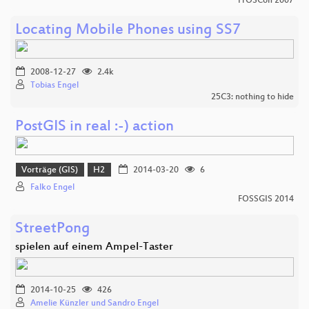
FrOSCon 2007
Locating Mobile Phones using SS7
2008-12-27
2.4k
Tobias Engel
25C3: nothing to hide
PostGIS in real :-) action
Vorträge (GIS)
H2
2014-03-20
6
Falko Engel
FOSSGIS 2014
StreetPong
spielen auf einem Ampel-Taster
2014-10-25
426
Amelie Künzler und Sandro Engel