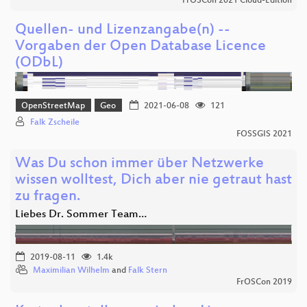
FrOSCon 2021 Cloud-Edition
Quellen- und Lizenzangabe(n) --
Vorgaben der Open Database Licence
(ODbL)
OpenStreetMap
Geo
2021-06-08
121
Falk Zscheile
FOSSGIS 2021
Was Du schon immer über Netzwerke
wissen wolltest, Dich aber nie getraut hast
zu fragen.
Liebes Dr. Sommer Team…
2019-08-11
1.4k
Maximilian Wilhelm
and
Falk Stern
FrOSCon 2019