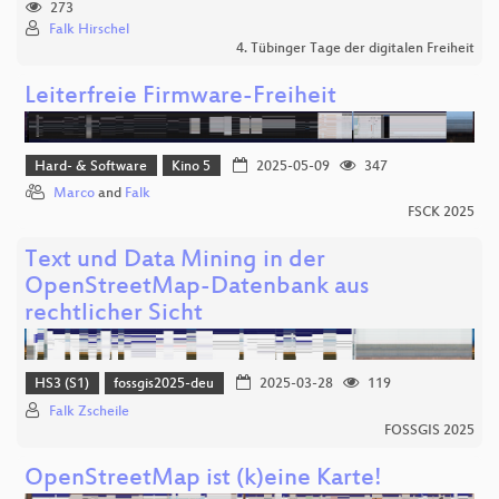
273
Falk Hirschel
4. Tübinger Tage der digitalen Freiheit
Leiterfreie Firmware-Freiheit
Hard- & Software
Kino 5
2025-05-09
347
Marco
and
Falk
FSCK 2025
Text und Data Mining in der
OpenStreetMap-Datenbank aus
rechtlicher Sicht
HS3 (S1)
fossgis2025-deu
2025-03-28
119
Falk Zscheile
FOSSGIS 2025
OpenStreetMap ist (k)eine Karte!