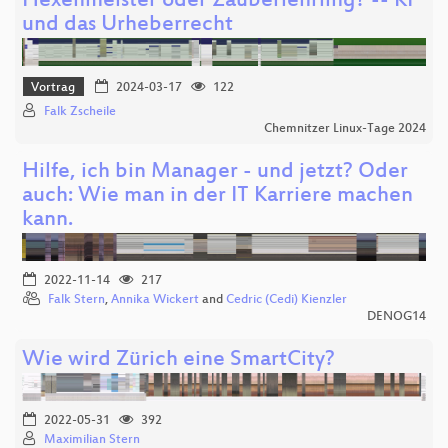
Hexenmeister oder Zauberlehrling? -- KI
und das Urheberrecht
Vortrag
2024-03-17
122
Falk Zscheile
Chemnitzer Linux-Tage 2024
Hilfe, ich bin Manager - und jetzt? Oder
auch: Wie man in der IT Karriere machen
kann.
2022-11-14
217
Falk Stern
,
Annika Wickert
and
Cedric (Cedi) Kienzler
DENOG14
Wie wird Zürich eine SmartCity?
2022-05-31
392
Maximilian Stern