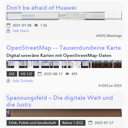
Don't be afraid of Huawei
2021-01-08
1.5k
Falk Stern
vNOG Meetings
OpenStreetMap -- Tausendundeine Karte
Digital soveräne Karten mit OpenStreetMap-Daten
GIS
HS 1/2
2025-08-17
495
Falk Zscheile
FrOSCon 2025
Spannungsfeld – Die digitale Welt und
die Justiz
Ethik, Politik und Gesellschaft
Bühne 1 (EG)
2025-07-27