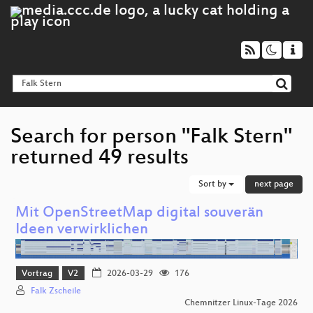
Search for person "Falk Stern"
returned 49 results
Sort by
next page
Mit OpenStreetMap digital souverän
Ideen verwirklichen
Vortrag
V2
2026-03-29
176
Falk Zscheile
Chemnitzer Linux-Tage 2026