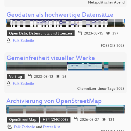
Netzpolitischer Abend
Geodaten als hochwertige Datensätze
Open Data, Datenschutz und Lizenzen
2023-03-15
397
Falk Zscheile
FOSSGIS 2023
Gemeinfreiheit visueller Werke
Vortrag
2023-03-12
56
Falk Zscheile
Chemnitzer Linux-Tage 2023
Archivierung von OpenStreetMap
OpenStreetMap
HS4 (ZHG 008)
2026-03-27
121
Falk Zscheile
and
Eszter Kiss