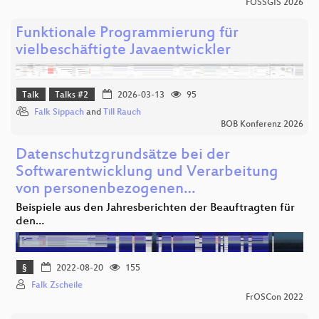
FOSSGIS 2026
Funktionale Programmierung für
vielbeschäftigte Javaentwickler
Talk
Talks #2
2026-03-13
95
Falk Sippach
and
Till Rauch
BOB Konferenz 2026
Datenschutzgrundsätze bei der
Softwarentwicklung und Verarbeitung
von personenbezogenen…
Beispiele aus den Jahresberichten der Beauftragten für
den…
§
2022-08-20
155
Falk Zscheile
FrOSCon 2022