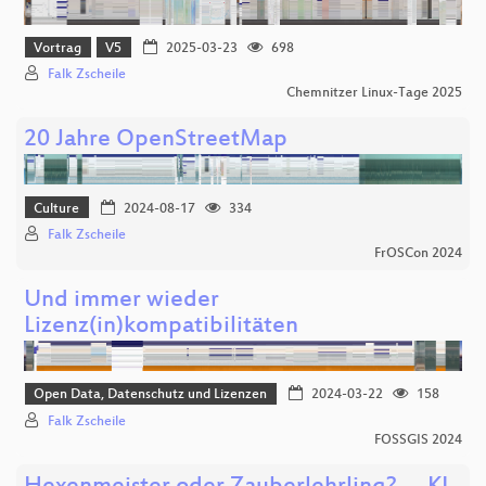
Vortrag
V5
2025-03-23
698
Falk Zscheile
Chemnitzer Linux-Tage 2025
20 Jahre OpenStreetMap
Culture
2024-08-17
334
Falk Zscheile
FrOSCon 2024
Und immer wieder
Lizenz(in)kompatibilitäten
Open Data, Datenschutz und Lizenzen
2024-03-22
158
Falk Zscheile
FOSSGIS 2024