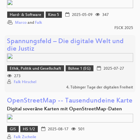
Hard- & Software
Kino 5
2025-05-09
347
Marco
and
Falk
FSCK 2025
Spannungsfeld – Die digitale Welt und
die Justiz
Ethik, Politik und Gesellschaft
Bühne 1 (EG)
2025-07-27
273
Falk Hirschel
4. Tübinger Tage der digitalen Freiheit
OpenStreetMap -- Tausendundeine Karte
Digital soveräne Karten mit OpenStreetMap-Daten
GIS
HS 1/2
2025-08-17
501
Falk Zscheile