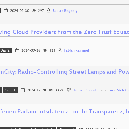
2024-05-30
297
Fabian Regnery
ing Cloud Providers From the Zero Trust Equat
Day 2
2024-09-26
123
Fabian Kammel
enCity: Radio-Controlling Street Lamps and Pow
Saal 1
2024-12-28
33.7k
Fabian Bräunlein
and
Luca Melett
ffenen Parlamentsdaten zu mehr Transparenz, 