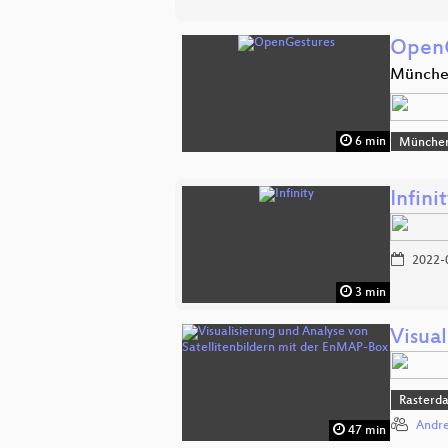
OpenG
Münch
6 min
Münche
Infini
2022-
3 min
Visua
Rasterd
Andre
47 min