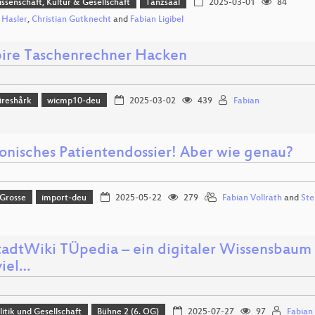
issenschaft, Kultur & Gesellschaft
Tanzsaal
2025-03-01
84
n Hasler
,
Christian Gutknecht
and
Fabian Ligibel
pire Taschenrechner Hacken
reshårk
wicmp10-deu
2025-03-02
439
Fabian
ronisches Patientendossier! Aber wie genau?
 Grosse
import-deu
2025-05-22
279
Fabian Vollrath
and
Ste
tadtWiki TÜpedia – ein digitaler Wissensbaum 
viel…
litik und Gesellschaft
Bühne 2 (6. OG)
2025-07-27
97
Fabian