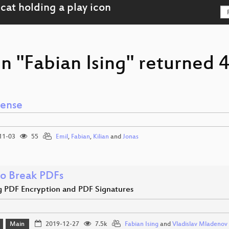
n "Fabian Ising" returned 4
ense
11-03
55
Emil
,
Fabian
,
Kilian
and
Jonas
o Break PDFs
g PDF Encryption and PDF Signatures
Main
2019-12-27
7.5k
Fabian Ising
and
Vladislav Mladenov