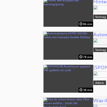
Hinter
Vortrag
86 min
Autom
Vortrag
78 min
[SPON
Admin
38 min
Was ih