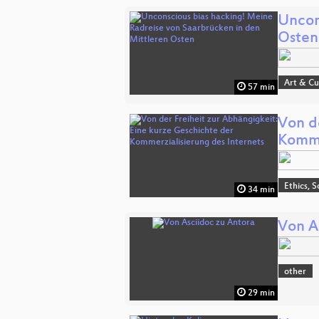
Uncon
Osten
Art & Cu
57 min
Von d
Komme
Ethics, S
34 min
Von A
other
29 min