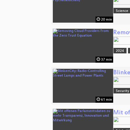
Science
20 min
Remov
2024
37 min
Blink
Security
61 min
Mit o