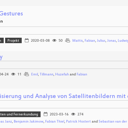
estures
en
n
Projekt
2020-03-08
50
Mattis
,
Fabian
,
Julius
,
Jonas
,
Ludwi
ty
04-24
11
Emil
,
Tillmann
,
Huzefah
and
Fabian
lisierung und Analyse von Satellitenbildern mi
aten und Fernerkundung
2023-03-16
274
as Janz
,
Benjamin Jakimow
,
Fabian Thiel
,
Patrick Hostert
and
Sebastian van der