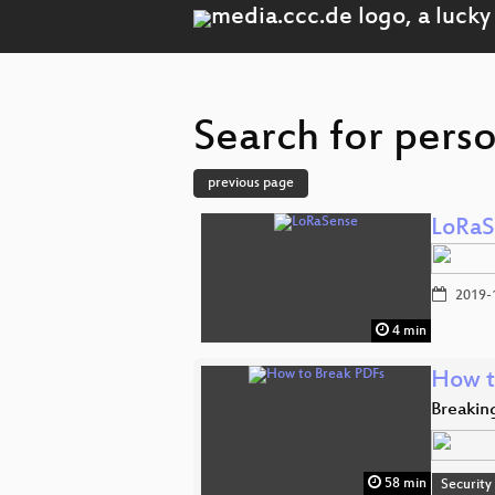
Search for perso
previous page
LoRaS
2019-
4 min
How t
Breakin
58 min
Security