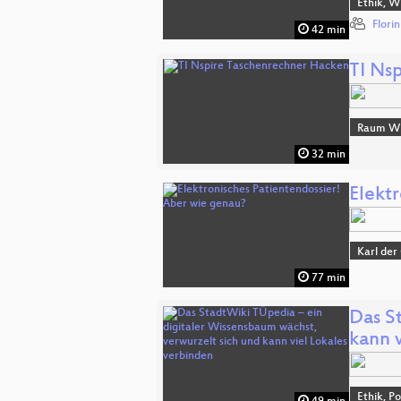
Ethik, W
Flori
42 min
TI Ns
Raum Wi
32 min
Elekt
Karl der
77 min
Das S
kann 
Ethik, Po