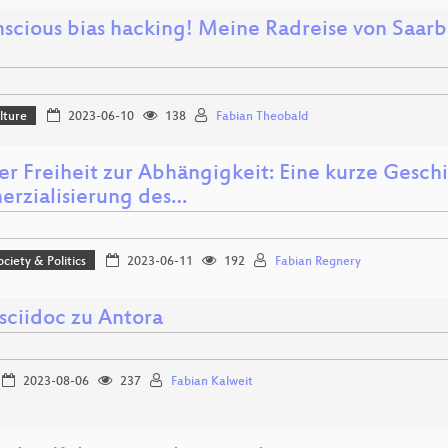
scious bias hacking! Meine Radreise von Saarb
lture
2023-06-10
138
Fabian Theobald
er Freiheit zur Abhängigkeit: Eine kurze Gesch
rzialisierung des…
ociety & Politics
2023-06-11
192
Fabian Regnery
sciidoc zu Antora
2023-08-06
237
Fabian Kalweit