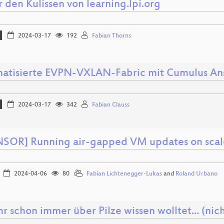
 den Kulissen von learning.lpi.org
2024-03-17
192
Fabian Thorns
atisierte EVPN-VXLAN-Fabric mit Cumulus An
2024-03-17
342
Fabian Clauss
SOR] Running air-gapped VM updates on scal
2024-04-06
80
Fabian Lichtenegger-Lukas
and
Roland Urbano
r schon immer über Pilze wissen wolltet... (nic