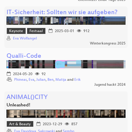
Chemnitzer Linux-Tage 2025
IT-Sicherheit: Sollten wir sie aufgeben?
Keynote
Festsaal
2025-03-01
912
Eva Wolfangel
Winterkongress 2025
Qualli-Code
2024-05-20
92
Phineas
,
Eva
,
Julian
,
Ben
,
Matija
and
Erik
Jugend hackt 2024
ANIMAL()CITY
Unleashed!
Art & Beauty
2023-12-29
857
Eva Davidova
,
Sakrowski
and
Sembo