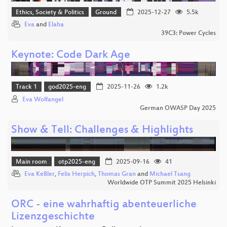
Ethics, Society & Politics
Ground
2025-12-27
5.5k
Eva
and
Elaha
39C3: Power Cycles
Keynote: Code Dark Age
Track 1
god2025-eng
2025-11-26
1.2k
Eva Wolfangel
German OWASP Day 2025
Show & Tell: Challenges & Highlights
Main room
otp2025-eng
2025-09-16
41
Eva Keßler
,
Felix Herpich
,
Thomas Gran
and
Michael Tsang
Worldwide OTP Summit 2025 Helsinki
ORC - eine wahrhaftig abenteuerliche
Lizenzgeschichte