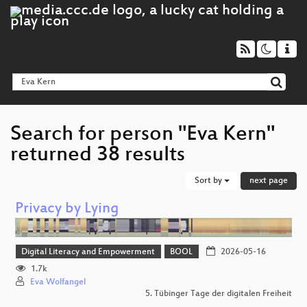
Search for person "Eva Kern"
returned 38 results
Sort by
next page
Privacy by Lying
Digital Literacy and Empowerment
BOOL
2026-05-16
1.7k
Eva Wolfangel
5. Tübinger Tage der digitalen Freiheit