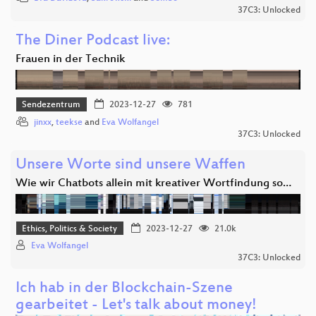
37C3: Unlocked
The Diner Podcast live:
Frauen in der Technik
Sendezentrum
2023-12-27
781
jinxx
,
teekse
and
Eva Wolfangel
37C3: Unlocked
Unsere Worte sind unsere Waffen
Wie wir Chatbots allein mit kreativer Wortfindung so…
Ethics, Politics & Society
2023-12-27
21.0k
Eva Wolfangel
37C3: Unlocked
Ich hab in der Blockchain-Szene
gearbeitet - Let's talk about money!