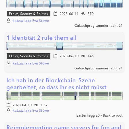
Ethics, Society & Politics
2023-06-11
370
katzazi aka Eva Stöwe
Gulaschprogrammiernacht 21
1 Identität 2 rule them all
Ethics, Society & Politics
2023-06-10
146
katzazi aka Eva Stöwe
Gulaschprogrammiernacht 21
Ich hab in der Blockchain-Szene
gearbeitet, so dass ihr es nicht müsst
2023-04-10
1.6k
katzazi aka Eva Stöwe
Easterhegg 20 - Back to root
Reimplementing game servers for fun and