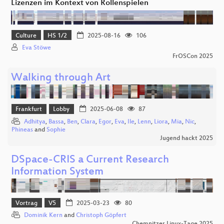
Lizenzen im Kontext von Rollenspielen
Culture
HS 1/2
2025-08-16
106
Eva Stöwe
FrOSCon 2025
Walking through Art
Frankfurt
Lobby
2025-06-08
87
Adhitya
,
Bassa
,
Ben
,
Clara
,
Egor
,
Eva
,
Ile
,
Lenn
,
Liora
,
Mia
,
Nic
,
Phineas
and
Sophie
Jugend hackt 2025
DSpace-CRIS a Current Research
Information System
Vortrag
V5
2025-03-23
80
Dominik Kern
and
Christoph Göpfert