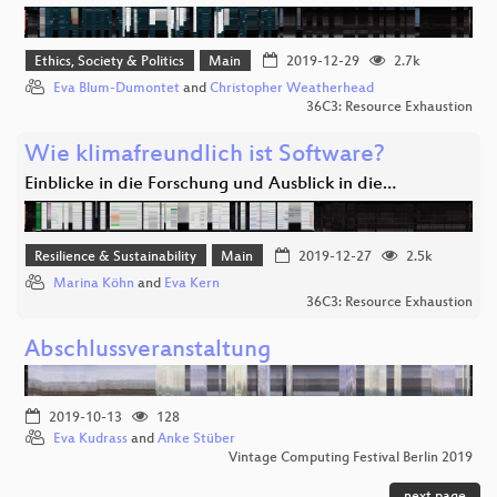
Ethics, Society & Politics
Main
2019-12-29
2.7k
Eva Blum-Dumontet
and
Christopher Weatherhead
36C3: Resource Exhaustion
Wie klimafreundlich ist Software?
Einblicke in die Forschung und Ausblick in die…
Resilience & Sustainability
Main
2019-12-27
2.5k
Marina Köhn
and
Eva Kern
36C3: Resource Exhaustion
Abschlussveranstaltung
2019-10-13
128
Eva Kudrass
and
Anke Stüber
Vintage Computing Festival Berlin 2019
next page