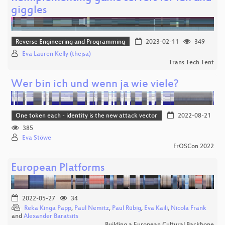
giggles
Reverse Engineering and Programming
2023-02-11
349
Eva Lauren Kelly (thejsa)
Trans Tech Tent
Wer bin ich und wenn ja wie viele?
One token each - identity is the new attack vector
2022-08-21
385
Eva Stöwe
FrOSCon 2022
European Platforms
2022-05-27
34
Reka Kinga Papp
,
Paul Nemitz
,
Paul Rübig
,
Eva Kaili
,
Nicola Frank
and
Alexander Baratsits
Building a European Cultural Backbone