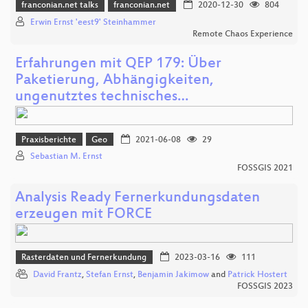
franconian.net talks
franconian.net
2020-12-30
804
Erwin Ernst 'eest9' Steinhammer
Remote Chaos Experience
Erfahrungen mit QEP 179: Über
Paketierung, Abhängigkeiten,
ungenutztes technisches…
Praxisberichte
Geo
2021-06-08
29
Sebastian M. Ernst
FOSSGIS 2021
Analysis Ready Fernerkundungsdaten
erzeugen mit FORCE
Rasterdaten und Fernerkundung
2023-03-16
111
David Frantz
,
Stefan Ernst
,
Benjamin Jakimow
and
Patrick Hostert
FOSSGIS 2023