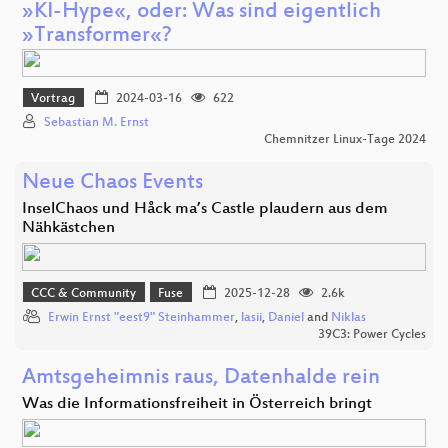
»KI-Hype«, oder: Was sind eigentlich
»Transformer«?
Vortrag
2024-03-16
622
Sebastian M. Ernst
Chemnitzer Linux-Tage 2024
Neue Chaos Events
InselChaos und Håck ma’s Castle plaudern aus dem
Nähkästchen
CCC & Community
Fuse
2025-12-28
2.6k
Erwin Ernst "eest9" Steinhammer
,
lasii
,
Daniel
and
Niklas
39C3: Power Cycles
Amtsgeheimnis raus, Datenhalde rein
Was die Informationsfreiheit in Österreich bringt