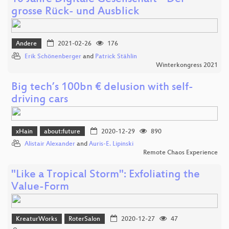
grosse Rück- und Ausblick
Andere
2021-02-26
176
Erik Schönenberger
and
Patrick Stählin
Winterkongress 2021
Big tech’s 100bn € delusion with self-
driving cars
xHain
about:future
2020-12-29
890
Alistair Alexander
and
Auris-E. Lipinski
Remote Chaos Experience
"Like a Tropical Storm": Exfoliating the
Value-Form
KreaturWorks
RoterSalon
2020-12-27
47