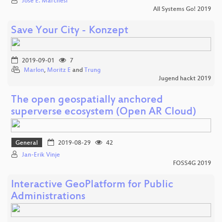
Jose E. Marchesi
All Systems Go! 2019
Save Your City - Konzept
2019-09-01
7
Marlon
,
Moritz E
and
Trung
Jugend hackt 2019
The open geospatially anchored
superverse ecosystem (Open AR Cloud)
General
2019-08-29
42
Jan-Erik Vinje
FOSS4G 2019
Interactive GeoPlatform for Public
Administrations