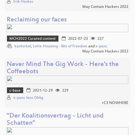
Erik Heskes
May Contain Hackers 2022
Reclaiming our faces
MCH2022 Curated content
2022-07-23
227
kantorkel
,
Lotte Houwing - Bits of Freedom
and
e-punc
May Contain Hackers 2022
Never Mind The Gig Work - Here's the
Coffeebots
c-base
2021-12-29
229
e-punc Jens Ohlig
rC3 NOWHERE
"Der Koalitionsvertrag - Licht und
Schatten"