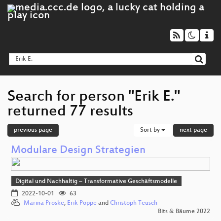
Search for person "Erik E."
returned 77 results
previous page
Sort by
next page
Modulare Design Strategien
Digital und Nachhaltig – Transformative Geschäftsmodelle
2022-10-01
63
Marina Proske
,
Erik Poppe
and
Christoph Teusch
Bits & Bäume 2022