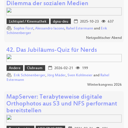
Dilemma der sozialen Medien
Lichtspiel / Kinemathek
dgna-deu
2025-10-23
637
Sophie Fürst
,
Alessandro Iacono
,
Rahel Estermann
and
Erik
Schönenberger
Netzpolitischer Abend
42. Das Jubiläums-Quiz für Nerds
Andere
Clubraum
2026-02-21
199
Erik Schönenberger
,
Jörg Mäder
,
Sven Kohlmeier
and
Rahel
Estermann
Winterkongress 2026
MapServer: Terabyteweise digitale
Orthophotos aus S3 und NFS performant
bereitstellen