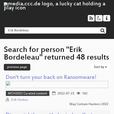
Search for person "Erik
Bordeleau" returned 48 results
previous page
Sort by
Don't turn your back on Ransomware!
MCH2022 Curated content
2022-07-23
182
Erik Heskes
May Contain Hackers 2022