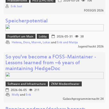
Praxisberichte
HS3 (ZHG 009)
2026-03-26
106
Erik Jost
FOSSGIS 2026
Speicherpotential
Frankfurt am Main
Lobby
2026-05-31
38
Helena
,
Doro
,
Marvin
,
Lukas
and
Erik und Matija
Jugend hackt 2026
So you've become a FOSS-Maintainer -
Lessons learned from ~6 years of
maintaining HedgeDoc
Software and Infrastructure
ZKM Medientheater
2026-06-05
211
Molly
and
Erik
Gulaschprogrammiernacht 24