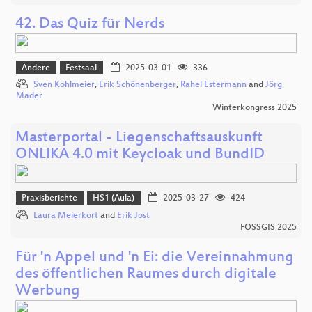
42. Das Quiz für Nerds
Andere
Festsaal
2025-03-01
336
Sven Kohlmeier
,
Erik Schönenberger
,
Rahel Estermann
and
Jörg
Mäder
Winterkongress 2025
Masterportal - Liegenschaftsauskunft
ONLIKA 4.0 mit Keycloak und BundID
Praxisberichte
HS1 (Aula)
2025-03-27
424
Laura Meierkort
and
Erik Jost
FOSSGIS 2025
Für 'n Appel und 'n Ei: die Vereinnahmung
des öffentlichen Raumes durch digitale
Werbung