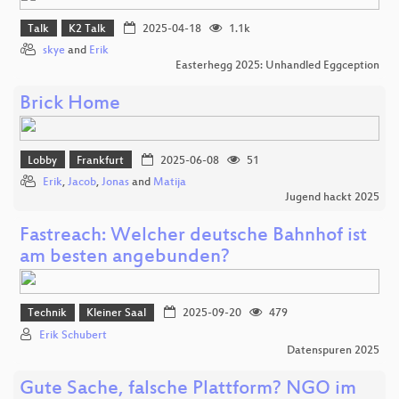
Talk
K2 Talk
2025-04-18
1.1k
skye
and
Erik
Easterhegg 2025: Unhandled Eggception
Brick Home
Lobby
Frankfurt
2025-06-08
51
Erik
,
Jacob
,
Jonas
and
Matija
Jugend hackt 2025
Fastreach: Welcher deutsche Bahnhof ist
am besten angebunden?
Technik
Kleiner Saal
2025-09-20
479
Erik Schubert
Datenspuren 2025
Gute Sache, falsche Plattform? NGO im