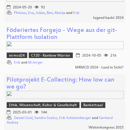
2024-05-20
92
Phineas
,
Eva
,
Julian
,
Ben
,
Matija
and
Erik
Jugend hackt 2024
Föderiertes Forgejo - Wege aus der git-
Plattform Isolation
mrmcd24
C120 - Rainbow Warrior
2024-10-05
216
Erik
and
M.Jerger
MRMCD 2024 - Land in Sicht?
Pilotprojekt E-Collecting: How low can
we go?
Ethik, Wissenschaft, Kultur & Gesellschaft
Bankettsaal
2025-03-01
144
Daniel Graf
,
Sandro Scalco
,
Erik Schönenberger
and
Gerhard
Andrey
Winterkongress 2025