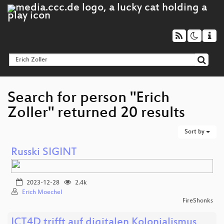
Search for person "Erich
Zoller" returned 20 results
Sort by
Russki SIGINT
2023-12-28
2.4k
Erich Moechel
FireShonks
ICT4D trifft auf digitalen Kolonialismus