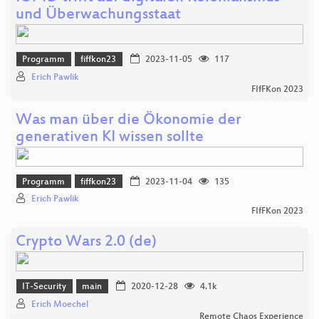
und Überwachungsstaat
Programm
fiffkon23
2023-11-05
117
Erich Pawlik
FIfFKon 2023
Was man über die Ökonomie der
generativen KI wissen sollte
Programm
fiffkon23
2023-11-04
135
Erich Pawlik
FIfFKon 2023
Crypto Wars 2.0 (de)
IT-Security
main
2020-12-28
4.1k
Erich Moechel
Remote Chaos Experience