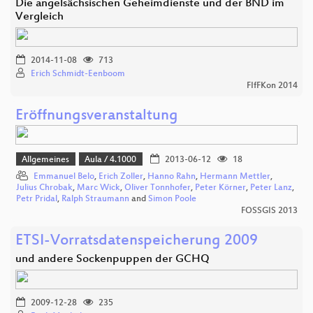
Die angelsächsischen Geheimdienste und der BND im
Vergleich
2014-11-08
713
Erich Schmidt-Eenboom
FIfFKon 2014
Eröffnungsveranstaltung
Allgemeines
Aula / 4.1000
2013-06-12
18
Emmanuel Belo
,
Erich Zoller
,
Hanno Rahn
,
Hermann Mettler
,
Julius Chrobak
,
Marc Wick
,
Oliver Tonnhofer
,
Peter Körner
,
Peter Lanz
,
Petr Pridal
,
Ralph Straumann
and
Simon Poole
FOSSGIS 2013
ETSI-Vorratsdatenspeicherung 2009
und andere Sockenpuppen der GCHQ
2009-12-28
235