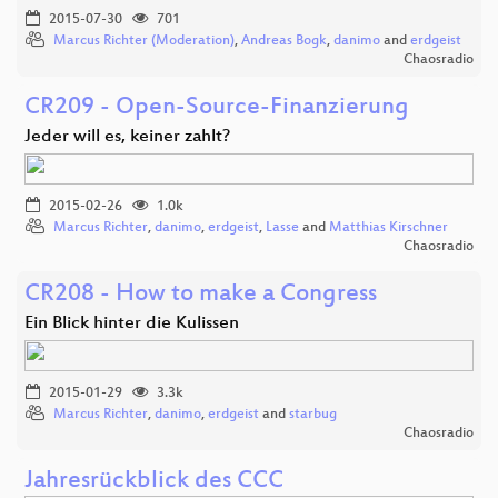
2015-07-30
701
Marcus Richter (Moderation)
,
Andreas Bogk
,
danimo
and
erdgeist
Chaosradio
CR209 - Open-Source-Finanzierung
Jeder will es, keiner zahlt?
2015-02-26
1.0k
Marcus Richter
,
danimo
,
erdgeist
,
Lasse
and
Matthias Kirschner
Chaosradio
CR208 - How to make a Congress
Ein Blick hinter die Kulissen
2015-01-29
3.3k
Marcus Richter
,
danimo
,
erdgeist
and
starbug
Chaosradio
Jahresrückblick des CCC