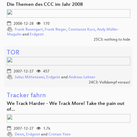
Die Themen des CCC im Jahr 2008
2008-12-28
170
Frank Rosengart
,
Frank Rieger
,
Constanze Kurz
,
Andy Müller-
Maguhn
and
Erdgeist
25C3: nothing to hide
TOR
2007-12-27
457
Julius Mittenzwei
,
Erdgeist
and
Andreas Lehner
24C3: Volldampf voraus!
Tracker fahrn
We Track Harder - We Track More! Take the pain out
of…
2007-12-27
1.7k
Denis
,
Erdgeist
and
Cristian Yxen