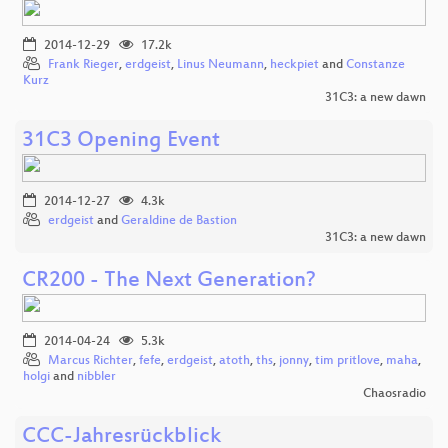
2014-12-29
17.2k
Frank Rieger
,
erdgeist
,
Linus Neumann
,
heckpiet
and
Constanze
Kurz
31C3: a new dawn
31C3 Opening Event
2014-12-27
4.3k
erdgeist
and
Geraldine de Bastion
31C3: a new dawn
CR200 - The Next Generation?
2014-04-24
5.3k
Marcus Richter
,
fefe
,
erdgeist
,
atoth
,
ths
,
jonny
,
tim pritlove
,
maha
,
holgi
and
nibbler
Chaosradio
CCC-Jahresrückblick