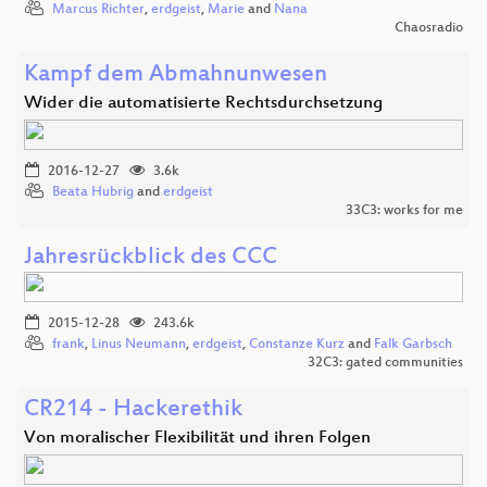
Marcus Richter
,
erdgeist
,
Marie
and
Nana
Chaosradio
Kampf dem Abmahnunwesen
Wider die automatisierte Rechtsdurchsetzung
2016-12-27
3.6k
Beata Hubrig
and
erdgeist
33C3: works for me
Jahresrückblick des CCC
2015-12-28
243.6k
frank
,
Linus Neumann
,
erdgeist
,
Constanze Kurz
and
Falk Garbsch
32C3: gated communities
CR214 - Hackerethik
Von moralischer Flexibilität und ihren Folgen