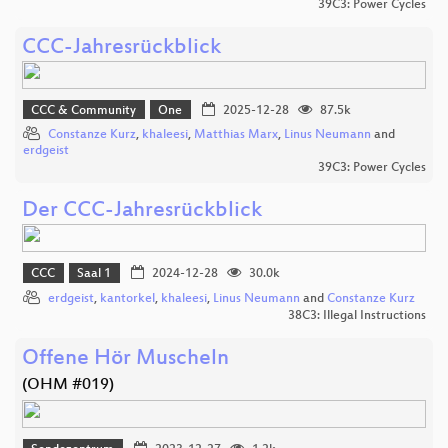
39C3: Power Cycles
CCC-Jahresrückblick
CCC & Community
One
2025-12-28
87.5k
Constanze Kurz
,
khaleesi
,
Matthias Marx
,
Linus Neumann
and
erdgeist
39C3: Power Cycles
Der CCC-Jahresrückblick
CCC
Saal 1
2024-12-28
30.0k
erdgeist
,
kantorkel
,
khaleesi
,
Linus Neumann
and
Constanze Kurz
38C3: Illegal Instructions
Offene Hör Muscheln
(OHM #019)