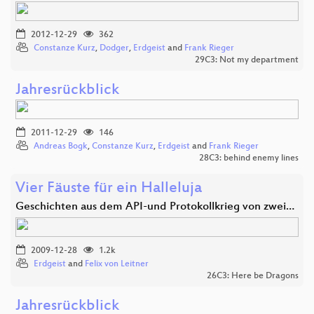
2012-12-29
362
Constanze Kurz
,
Dodger
,
Erdgeist
and
Frank Rieger
29C3: Not my department
Jahresrückblick
2011-12-29
146
Andreas Bogk
,
Constanze Kurz
,
Erdgeist
and
Frank Rieger
28C3: behind enemy lines
Vier Fäuste für ein Halleluja
Geschichten aus dem API-und Protokollkrieg von zwei…
2009-12-28
1.2k
Erdgeist
and
Felix von Leitner
26C3: Here be Dragons
Jahresrückblick