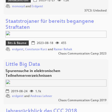
Sendezentrum
2023-12-27
1.2k
monoxyd
and
Erdgeist
37C3: Unlocked
Staatstrojaner für bereits begangene
Straftaten
Bits & Bäume
2023-08-18
455
erdgeist
,
Constanze Kurz
and
Rainer Rehak
Chaos Communication Camp 2023
Little Big Data
Spurensuche in elektronischen
Teilnehmerverzeichnissen
2019-08-24
1.1k
erdgeist
and
Andreas Lehner
Chaos Communication Camp 2019
Jahresrückblick des CCC 2018