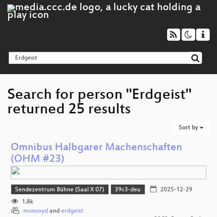
Search for person "Erdgeist"
returned 25 results
Sort by
Omnibus Halbgarer Machenschaften
(OHM #23)
Sendezentrum Bühne (Saal X 07)
39c3-deu
2025-12-29
1.8k
monoxyd
and
erdgeist