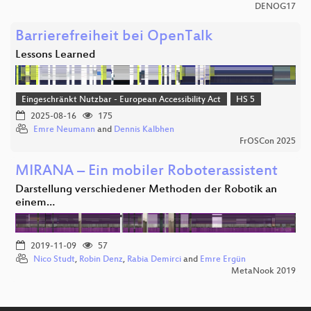
DENOG17
Barrierefreiheit bei OpenTalk
Lessons Learned
Eingeschränkt Nutzbar - European Accessibility Act
HS 5
2025-08-16
175
Emre Neumann
and
Dennis Kalbhen
FrOSCon 2025
MIRANA – Ein mobiler Roboterassistent
Darstellung verschiedener Methoden der Robotik an
einem…
2019-11-09
57
Nico Studt
,
Robin Denz
,
Rabia Demirci
and
Emre Ergün
MetaNook 2019