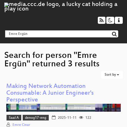
Search for person "Emre
Ergün" returned 3 results
Sort by
Making Network Automation
Consumable: A Junior Engineer's
Perspective
Saal A
denog17-eng
2025-11-11
122
Emre Cinar