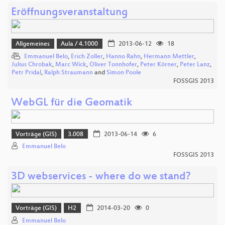
Eröffnungsveranstaltung
Allgemeines
Aula / 4.1000
2013-06-12
18
Emmanuel Belo
,
Erich Zoller
,
Hanno Rahn
,
Hermann Mettler
,
Julius Chrobak
,
Marc Wick
,
Oliver Tonnhofer
,
Peter Körner
,
Peter Lanz
,
Petr Pridal
,
Ralph Straumann
and
Simon Poole
FOSSGIS 2013
WebGL für die Geomatik
Vorträge (GIS)
3.008
2013-06-14
6
Emmanuel Belo
FOSSGIS 2013
3D webservices - where do we stand?
Vorträge (GIS)
H2
2014-03-20
0
Emmanuel Belo