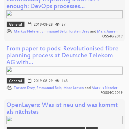
enough: DevOps processes…
General
2019-08-28
37
Markus Neteler
,
Emmanuel Belo
,
Torsten Drey
and
Marc Jansen
FOSS4G 2019
From paper to pods: Revolutionised fibre
planning process at Deutsche Telekom
AG with…
General
2019-08-29
148
Torsten Drey
,
Emmanuel Belo
,
Marc Jansen
and
Markus Neteler
FOSS4G 2019
OpenLayers: Was ist neu und was kommt
als nächstes