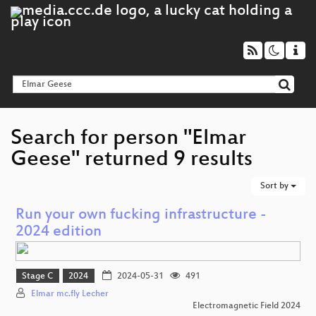
Search for person "Elmar
Geese" returned 9 results
Sort by
Run your own fucking infrastructure -
2024 edition
Stage C
2024
2024-05-31
491
Elmar mc.fly Lecher
Electromagnetic Field 2024