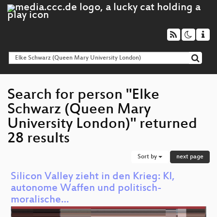
Search for person "Elke
Schwarz (Queen Mary
University London)" returned
28 results
Sort by
next page
Silicon Valley zieht in den Krieg: KI,
autonome Waffen und politisch-
moralische…