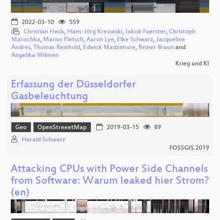
2022-03-10
559
Christian Heck
,
Hans-Jörg Kreowski
,
Jakob Foerster
,
Christoph
Marischka
,
Marius Pletsch
,
Aaron Lye
,
Elke Schwarz
,
Jacqueline
Andres
,
Thomas Reinhold
,
Edwick Madzimure
,
Reiner Braun
and
Angelika Wilmen
Krieg und KI
Erfassung der Düsseldorfer
Gasbeleuchtung
Geo
OpenStreeetMap
2019-03-15
89
Harald Schwarz
FOSSGIS 2019
Attacking CPUs with Power Side Channels
from Software: Warum leaked hier Strom?
(en)