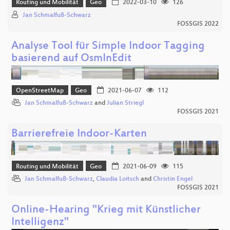
Routing und Mobilität
Geo
2022-03-10
126
Jan Schmalfuß-Schwarz
FOSSGIS 2022
Analyse Tool für Simple Indoor Tagging
basierend auf OsmInEdit
OpenStreetMap
Geo
2021-06-07
112
Jan Schmalfuß-Schwarz
and
Julian Striegl
FOSSGIS 2021
Barrierefreie Indoor-Karten
Routing und Mobilität
Geo
2021-06-09
115
Jan Schmalfuß-Schwarz
,
Claudia Loitsch
and
Christin Engel
FOSSGIS 2021
Online-Hearing "Krieg mit Künstlicher
Intelligenz"