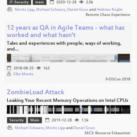
IT-Security
main
2020-12-28
2.0k
Moritz Lipp
,
Michael Schwarz
,
Daniel Gruss
and
Andreas Kogler
Remote Chaos Experience
12 years as QA in Agile Teams - what has
worked and what hasn't
Tales and experiences with people, ways of working,
and…
2018-08-25
163
Elke Moritz
FrOSCon 2018
ZombieLoad Attack
Leaking Your Recent Memory Operations on Intel CPUs
Security
Main
2019-12-28
1.5k
Michael Schwarz
,
Moritz Lipp
and
Daniel Gruss
36C3: Resource Exhaustion