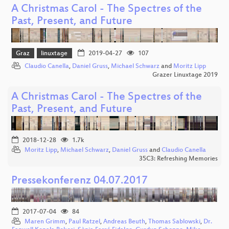
A Christmas Carol - The Spectres of the
Past, Present, and Future
Graz
linuxtage
2019-04-27
107
Claudio Canella
,
Daniel Gruss
,
Michael Schwarz
and
Moritz Lipp
Grazer Linuxtage 2019
A Christmas Carol - The Spectres of the
Past, Present, and Future
2018-12-28
1.7k
Moritz Lipp
,
Michael Schwarz
,
Daniel Gruss
and
Claudio Canella
35C3: Refreshing Memories
Pressekonferenz 04.07.2017
2017-07-04
84
Maren Grimm
,
Paul Ratzel
,
Andreas Beuth
,
Thomas Sablowski
,
Dr.