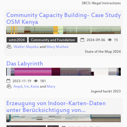
38C3: Illegal Instructions
Community Capacity Building- Case Study
OSM Kenya
sotm2024
Community and Foundation
2024-09-06
15
Walter Mayeku
and
Mary Muthee
State of the Map 2024
Das Labyrinth
2023-11-19
181
Anjuli
,
Iris
,
Katia
and
Mary
Jugend hackt 2023
Erzeugung von Indoor-Karten-Daten
unter Berücksichtigung von…