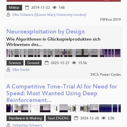
Militär
2019-11-22
148
Elke Schwarz (Queen Mary University London)
FIfFKon 2019
Neuroexploitation by Design
Wie Algorithmen in Glücksspielprodukten sich
Wirkweisen des…
Science
Ground
2025-12-27
15.5k
Elke Smith
39C3: Power Cycles
A Competitive Time-Trial AI for Need for
Speed: Most Wanted Using Deep
Reinforcement…
Hardware & Making
Saal ZIGZAG
2024-12-28
2.0k
Sebastian Schwarz