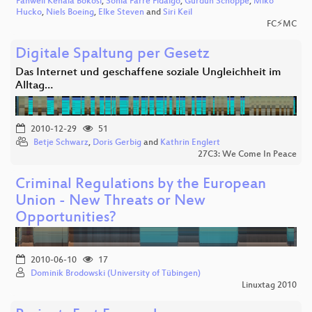
Fanwell Kenala Bokosi
,
Sònia Farré Fidalgo
,
Gurdun Schoppe
,
Miko
Hucko
,
Niels Boeing
,
Elke Steven
and
Siri Keil
FC⚡MC
Digitale Spaltung per Gesetz
Das Internet und geschaffene soziale Ungleichheit im
Alltag…
2010-12-29
51
Betje Schwarz
,
Doris Gerbig
and
Kathrin Englert
27C3: We Come In Peace
Criminal Regulations by the European
Union - New Threats or New
Opportunities?
2010-06-10
17
Dominik Brodowski (University of Tübingen)
Linuxtag 2010