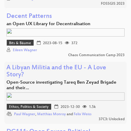
FOSSGIS 2023
Decent Patterns
an Open UX Library for Decentralisation
Bits & Bäume
2023-08-15
372
Eileen Wagner
Chaos Communication Camp 2023
A Libyan Militia and the EU - A Love
Story?
Open-Source investigating Tareq Ben Zeyad Brigade
and their…
Ethics, Politics & Society
2023-12-30
1.5k
Paul Wagner
,
Matthias Monroy
and
Felix Weiss
37C3: Unlocked