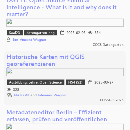
DG111: Open Source Political
Intelligence - What is it and why does it
matter?
Saal23
datengarten-eng
2025-02-05
854
Jim-Vincent Wagner
CCCB Datengarten
Historische Karten mit QGIS
georeferenzieren
Ausbildung, Lehre, Open Science
HS4 (S2)
2025-03-27
328
Niklas Alt
and
Johannes Wagner
FOSSGIS 2025
Metadateneditor Berlin – Effizient
erfassen, prüfen und veröffentlichen