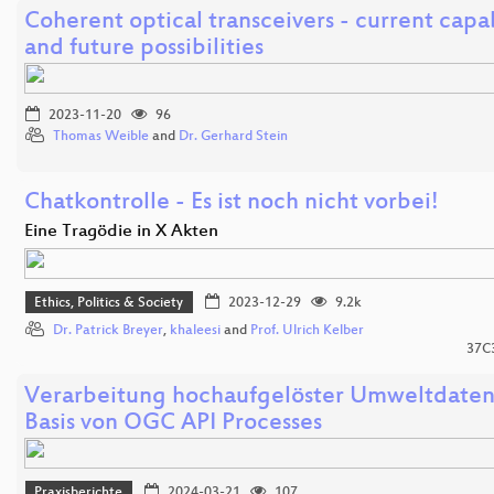
Coherent optical transceivers - current capab
and future possibilities
2023-11-20
96
Thomas Weible
and
Dr. Gerhard Stein
Chatkontrolle - Es ist noch nicht vorbei!
Eine Tragödie in X Akten
Ethics, Politics & Society
2023-12-29
9.2k
Dr. Patrick Breyer
,
khaleesi
and
Prof. Ulrich Kelber
37C
Verarbeitung hochaufgelöster Umweltdaten
Basis von OGC API Processes
Praxisberichte
2024-03-21
107