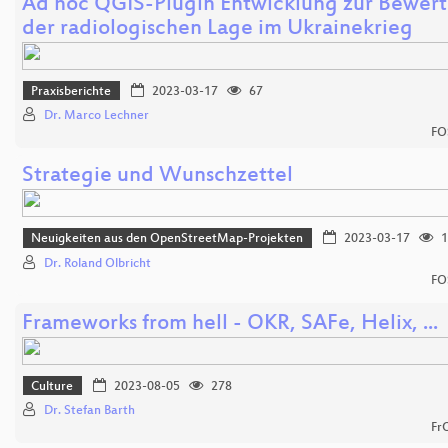
Ad hoc QGIS-Plugin Entwicklung zur Bewer
der radiologischen Lage im Ukrainekrieg
Praxisberichte
2023-03-17
67
Dr. Marco Lechner
FO
Strategie und Wunschzettel
Neuigkeiten aus den OpenStreetMap-Projekten
2023-03-17
1
Dr. Roland Olbricht
FO
Frameworks from hell - OKR, SAFe, Helix, ...
Culture
2023-08-05
278
Dr. Stefan Barth
Fr