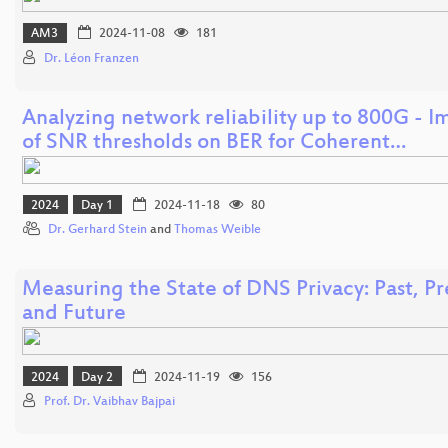
AM3
2024-11-08
181
Dr. Léon Franzen
Analyzing network reliability up to 800G - I
of SNR thresholds on BER for Coherent…
2024
Day 1
2024-11-18
80
Dr. Gerhard Stein
and
Thomas Weible
Measuring the State of DNS Privacy: Past, Pr
and Future
2024
Day 2
2024-11-19
156
Prof. Dr. Vaibhav Bajpai