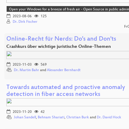
Open your Windows for a breeze of fresh air - Open Source in public admin
2023-08-06
125
Dr. Dirk Fischer
Fr
Online-Recht für Nerds: Do's and Don'ts
Crashkurs über wichtige juristische Online-Themen
2023-11-03
569
Dr. Martin Bahr
and
Alexander Bernhardt
Towards automated and proactive anomaly
detection in fiber access networks
2023-11-20
42
Johan Sandell
,
Behnam Shariati
,
Christian Burk
and
Dr. David Hock