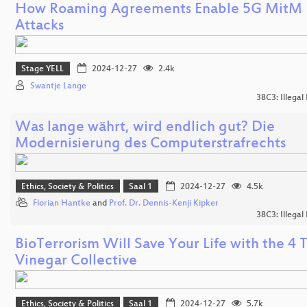
How Roaming Agreements Enable 5G MitM
Attacks
Stage YELL
2024-12-27
2.4k
Swantje Lange
38C3: Illegal
Was lange währt, wird endlich gut? Die
Modernisierung des Computerstrafrechts
Ethics, Society & Politics
Saal 1
2024-12-27
4.5k
Florian Hantke
and
Prof. Dr. Dennis-Kenji Kipker
38C3: Illegal
BioTerrorism Will Save Your Life with the 4 
Vinegar Collective
Ethics, Society & Politics
Saal 1
2024-12-27
5.7k