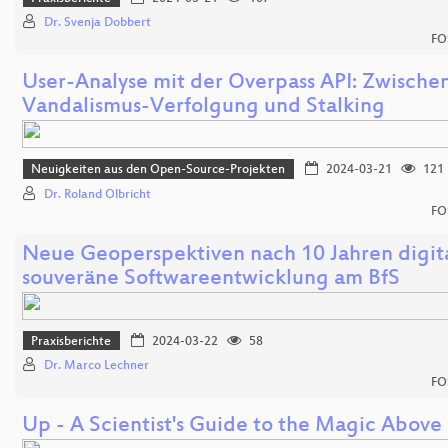
Dr. Svenja Dobbert
FO
User-Analyse mit der Overpass API: Zwische
Vandalismus-Verfolgung und Stalking
Neuigkeiten aus den Open-Source-Projekten
2024-03-21
121
Dr. Roland Olbricht
FO
Neue Geoperspektiven nach 10 Jahren digit
souveräne Softwareentwicklung am BfS
Praxisberichte
2024-03-22
58
Dr. Marco Lechner
FO
Up - A Scientist's Guide to the Magic Above