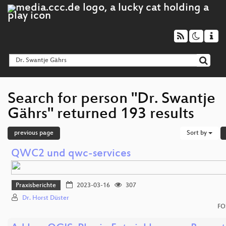
Search for person "Dr. Swantje
Gährs" returned 193 results
previous page
Sort by
QWC2 und qwc-services
Praxisberichte
2023-03-16
307
Dr. Horst Düster
FO