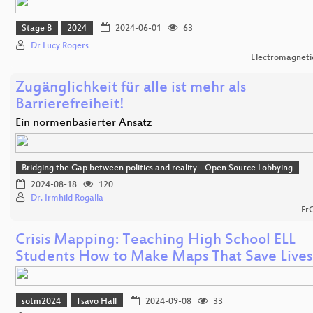
Stage B
2024
2024-06-01
63
Dr Lucy Rogers
Electromagnetic
Zugänglichkeit für alle ist mehr als
Barrierefreiheit!
Ein normenbasierter Ansatz
Bridging the Gap between politics and reality - Open Source Lobbying
2024-08-18
120
Dr. Irmhild Rogalla
Fr
Crisis Mapping: Teaching High School ELL
Students How to Make Maps That Save Lives
sotm2024
Tsavo Hall
2024-09-08
33