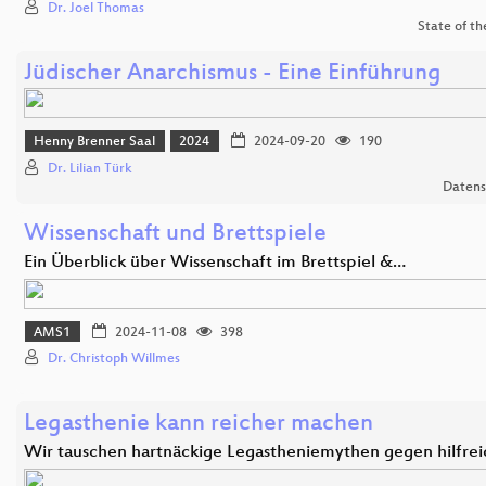
Dr. Joel Thomas
State of t
Jüdischer Anarchismus - Eine Einführung
Henny Brenner Saal
2024
2024-09-20
190
Dr. Lilian Türk
Datens
Wissenschaft und Brettspiele
Ein Überblick über Wissenschaft im Brettspiel &…
AMS1
2024-11-08
398
Dr. Christoph Willmes
Legasthenie kann reicher machen
Wir tauschen hartnäckige Legastheniemythen gegen hilfre