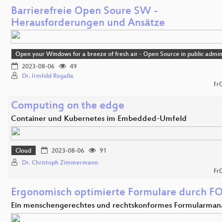
Barrierefreie Open Soure SW -
Herausforderungen und Ansätze
Open your Windows for a breeze of fresh air - Open Source in public admin
2023-08-06
49
Dr. Irmhild Rogalla
Fr
Computing on the edge
Container und Kubernetes im Embedded-Umfeld
Cloud
2023-08-06
91
Dr. Christoph Zimmermann
Fr
Ergonomisch optimierte Formulare durch F
Ein menschengerechtes und rechtskonformes Formularma