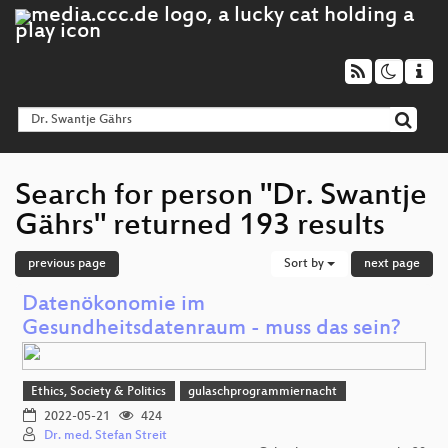
Search for person "Dr. Swantje
Gährs" returned 193 results
previous page
Sort by
next page
Datenökonomie im
Gesundheitsdatenraum - muss das sein?
Ethics, Society & Politics
gulaschprogrammiernacht
2022-05-21
424
Dr. med. Stefan Streit