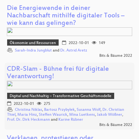
Die Energiewende in deiner
Nachbarschaft mithilfe digitaler Tools –
wie kann das gelingen?
Ökonomie und Ressourcen
2022-10-01
149
Sarah-Indra Jungblut
and
Dr. Astrid Aretz
Bits & Bäume 2022
CDR-Slam - Bühne frei für digitale
Verantwortung!
Digital und Nachhaltig – Transformative Geschäftsmodelle
2022-10-01
275
Christina Niklas
,
Bartosz Przybylek
,
Susanna Wolf
,
Dr. Christian
Thiel
,
Maria Hinz
,
Steffen Waurick
,
Mina Luetkens
,
Jakob Wößner
,
Prof. Dr. Dirk Heckmann
and
Karine Rübner
Bits & Bäume 2022
Verklagen, protestieren oder