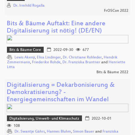
Dr. Irmhild Rogalla
FrOSCon 2022
Bits & Bäume Auftakt: Eine andere
Digitalisierung ist nötig! (DE/EN)
Bits & Bäume Core
2022-09-30
677
Lewis Akenji
,
Elisa Lindinger
,
Dr. Christiane Rohleder
,
Hendrik
Zimmermann
,
Friederike Rohde
,
Dr. Franziska Brantner
and
Henriette
Litta
Bits & Bäume 2022
Digitalisierung = Dekarbonisierung &
Demokratisierung? -
Energiegemeinschaften im Wandel
Digitalisierung, Umwelt- und Klimaschutz
2022-10-01
108
Dr. Swantje Gährs
,
Hannes Bluhm
,
Simon Bauer
and
Franziska