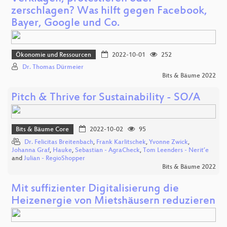
zerschlagen? Was hilft gegen Facebook,
Bayer, Google und Co.
Ökonomie und Ressourcen
2022-10-01
252
Dr. Thomas Dürmeier
Bits & Bäume 2022
Pitch & Thrive for Sustainability - SO/A
Bits & Bäume Core
2022-10-02
95
Dr. Felicitas Breitenbach
,
Frank Karlitschek
,
Yvonne Zwick
,
Johanna Graf
,
Hauke
,
Sebastian - AgraCheck
,
Tom Leenders - Nerit’e
and
Julian - RegioShopper
Bits & Bäume 2022
Mit suffizienter Digitalisierung die
Heizenergie von Mietshäusern reduzieren