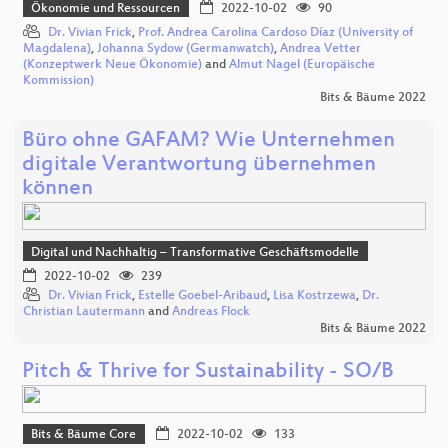
Ökonomie und Ressourcen
2022-10-02
90
Dr. Vivian Frick
,
Prof. Andrea Carolina Cardoso Díaz (University of
Magdalena)
,
Johanna Sydow (Germanwatch)
,
Andrea Vetter
(Konzeptwerk Neue Ökonomie)
and
Almut Nagel (Europäische
Kommission)
Bits & Bäume 2022
Büro ohne GAFAM? Wie Unternehmen
digitale Verantwortung übernehmen
können
Digital und Nachhaltig – Transformative Geschäftsmodelle
2022-10-02
239
Dr. Vivian Frick
,
Estelle Goebel-Aribaud
,
Lisa Kostrzewa
,
Dr.
Christian Lautermann
and
Andreas Flock
Bits & Bäume 2022
Pitch & Thrive for Sustainability - SO/B
Bits & Bäume Core
2022-10-02
133