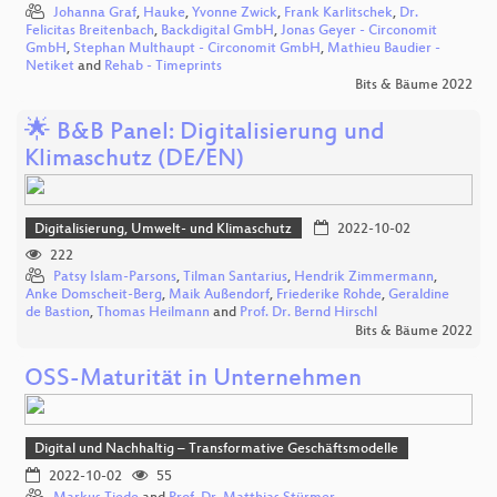
Johanna Graf
,
Hauke
,
Yvonne Zwick
,
Frank Karlitschek
,
Dr.
Felicitas Breitenbach
,
Backdigital GmbH
,
Jonas Geyer - Circonomit
GmbH
,
Stephan Multhaupt - Circonomit GmbH
,
Mathieu Baudier -
Netiket
and
Rehab - Timeprints
Bits & Bäume 2022
🌟 B&B Panel: Digitalisierung und
Klimaschutz (DE/EN)
Digitalisierung, Umwelt- und Klimaschutz
2022-10-02
222
Patsy Islam-Parsons
,
Tilman Santarius
,
Hendrik Zimmermann
,
Anke Domscheit-Berg
,
Maik Außendorf
,
Friederike Rohde
,
Geraldine
de Bastion
,
Thomas Heilmann
and
Prof. Dr. Bernd Hirschl
Bits & Bäume 2022
OSS-Maturität in Unternehmen
Digital und Nachhaltig – Transformative Geschäftsmodelle
2022-10-02
55