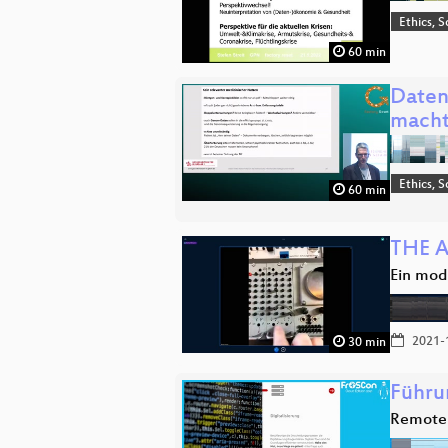
Ethics, S
60 min
Daten
mach
Ethics, S
60 min
THE 
Ein mo
2021-
30 min
Führu
Remote 