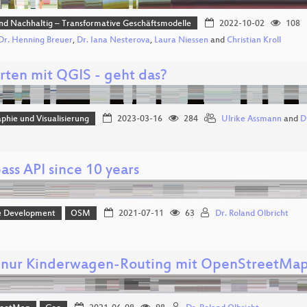
und Nachhaltig – Transformative Geschäftsmodelle
2022-10-02
108
 Dr. Henning Breuer
,
Dr. Iana Nesterova
,
Laura Niessen
and
Christian Kroll
rten mit QGIS - geht das?
phie und Visualisierung
2023-03-16
284
Ulrike Assmann
and
D
ss API since 10 years
e Development
OSM
2021-07-11
63
Dr. Roland Olbricht
 nur Kinderwagen-Routing mit OpenStreetMa