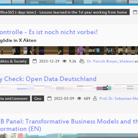
ice365 (-days later) - Lessons learned in the 1st year working from home
ntrolle - Es ist noch nicht vorbei!
agödie in X Akten
olitics & Society
2023-12-29
9.2k
Dr. Patrick Breyer
,
khaleesi
a
ty Check: Open Data Deutschland
ta und Lizenzen
Geo
2022-03-09
689
Prof. Dr. Sebastian Me
B Panel: Transformative Business Models and t
formation (EN)