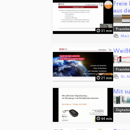
Freie
aus 
Praxisbe
31 min
Marc
Weißf
Praxisbe
Dr. A
21 min
Mit s
Digitali
44 min