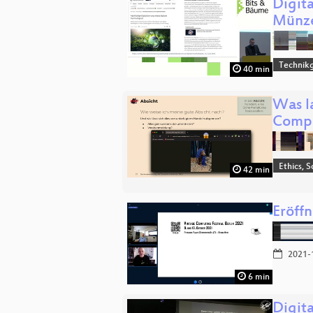
Digit
Münz
Technikg
40 min
Was l
Compu
Ethics, S
42 min
Eröff
2021-
6 min
Digita