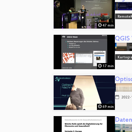
RemoteR
47 min
QGIS 
Kartogra
17 min
Optis
2022-
69 min
Daten