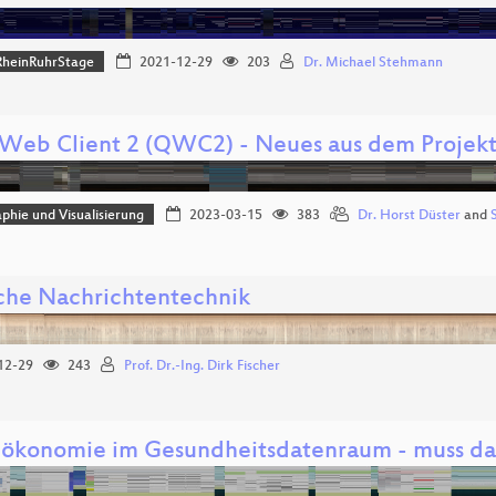
heinRuhrStage
2021-12-29
203
Dr. Michael Stehmann
Web Client 2 (QWC2) - Neues aus dem Projek
phie und Visualisierung
2023-03-15
383
Dr. Horst Düster
and
che Nachrichtentechnik
12-29
243
Prof. Dr.-Ing. Dirk Fischer
ökonomie im Gesundheitsdatenraum - muss das