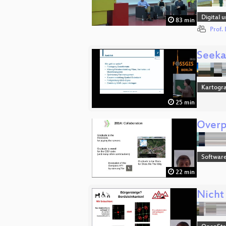
Digital 
83 min
Prof.
Seeka
Kartogra
25 min
Overpa
Softwar
22 min
Nicht