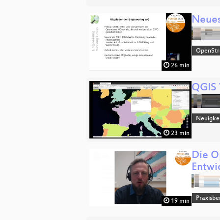
Neues
OpenSt
26 min
QGIS 
Neuigke
23 min
Die O
Entwi
Praxisbe
19 min