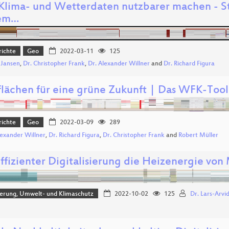
 Klima- und Wetterdaten nutzbarer machen - S
dem…
richte
Geo
2022-03-11
125
 Jansen
,
Dr. Christopher Frank
,
Dr. Alexander Willner
and
Dr. Richard Figura
lächen für eine grüne Zukunft | Das WFK-Tool
richte
Geo
2022-03-09
289
lexander Willner
,
Dr. Richard Figura
,
Dr. Christopher Frank
and
Robert Müller
uffizienter Digitalisierung die Heizenergie von
sierung, Umwelt- und Klimaschutz
2022-10-02
125
Dr. Lars-Arvi