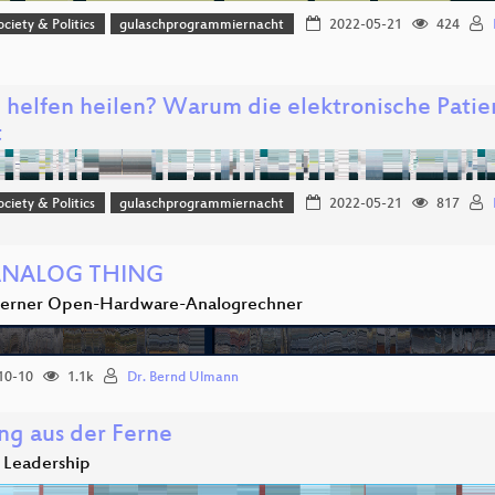
ociety & Politics
gulaschprogrammiernacht
2022-05-21
424
 helfen heilen? Warum die elektronische Patie
t
ociety & Politics
gulaschprogrammiernacht
2022-05-21
817
ANALOG THING
derner Open-Hardware-Analogrechner
10-10
1.1k
Dr. Bernd Ulmann
ng aus der Ferne
Leadership