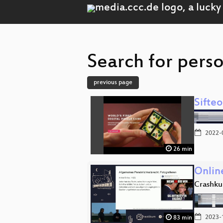
Search for perso
previous page
Sifte
2022-
26 min
Onlin
Crashku
2023-
83 min