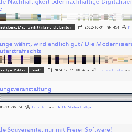
ale Nachhaltigkeit oder nachhaltige Digitalisie
e
estaltung, Machtverhältnisse und Eigentum
2022-10-01
454
Pr
ange währt, wird endlich gut? Die Modernisier
terstrafrechts
ociety & Politics
Saal 1
2024-12-27
4.5k
Florian Hantke
an
nungsveranstaltung
10-09
74
Fritz Hohl
and
Dr. Dr. Stefan Höltgen
le Souveränität nur mit Freier Software!