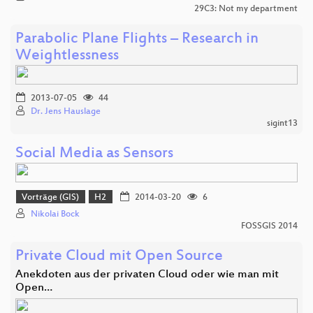
29C3: Not my department
Parabolic Plane Flights – Research in
Weightlessness
2013-07-05
44
Dr. Jens Hauslage
sigint13
Social Media as Sensors
Vorträge (GIS)
H2
2014-03-20
6
Nikolai Bock
FOSSGIS 2014
Private Cloud mit Open Source
Anekdoten aus der privaten Cloud oder wie man mit
Open…