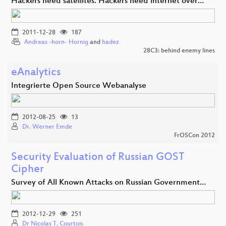
Hackers need satellites. Hackers need internet over…
2011-12-28
187
Andreas -horn- Hornig
and
hadez
28C3: behind enemy lines
eAnalytics
Integrierte Open Source Webanalyse
2012-08-25
13
Dr. Werner Emde
FrOSCon 2012
Security Evaluation of Russian GOST
Cipher
Survey of All Known Attacks on Russian Government…
2012-12-29
251
Dr Nicolas T. Courtois