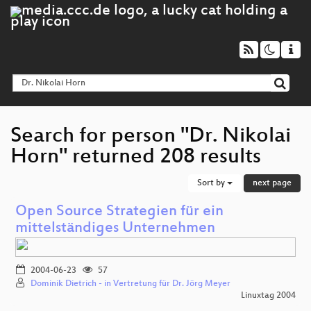
Search for person "Dr. Nikolai
Horn" returned 208 results
Sort by
next page
Open Source Strategien für ein
mittelständiges Unternehmen
2004-06-23
57
Dominik Dietrich - in Vertretung für Dr. Jörg Meyer
Linuxtag 2004