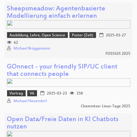
Sheepsmeadow: Agentenbasierte
Modellierung einfach erlernen
Ausbildung, Lehre, Open Science
Poster (Zelt)
2025-03-27
62
Michael Brüggemann
FOSSGIS 2025
GOnnect - your friendly SIP/UC client
that connects people
Vortrag
V6
2025-03-23
258
Michael Neuendorf
Chemnitzer Linux-Tage 2025
Open Data/Freie Daten in KI Chatbots
nutzen