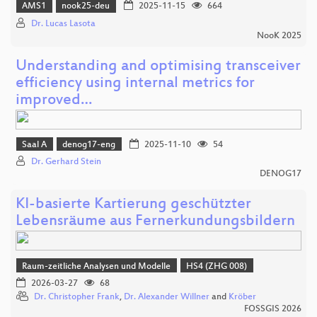
AMS1
nook25-deu
2025-11-15
664
Dr. Lucas Lasota
NooK 2025
Understanding and optimising transceiver
efficiency using internal metrics for
improved…
Saal A
denog17-eng
2025-11-10
54
Dr. Gerhard Stein
DENOG17
KI-basierte Kartierung geschützter
Lebensräume aus Fernerkundungsbildern
Raum-zeitliche Analysen und Modelle
HS4 (ZHG 008)
2026-03-27
68
Dr. Christopher Frank
,
Dr. Alexander Willner
and
Kröber
FOSSGIS 2026