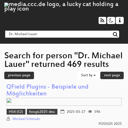
Search for person "Dr. Michael
Lauer" returned 469 results
previous page
Sort by
next page
QField Plugins - Beispiele und
Möglichkeiten
HS4 (S2)
fossgis2025-deu
2025-03-27
596
Michael Schmuki
FOSSGIS 2025