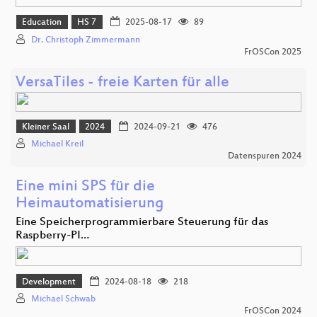
Education
HS 7
2025-08-17
89
Dr. Christoph Zimmermann
FrOSCon 2025
VersaTiles - freie Karten für alle
Kleiner Saal
2024
2024-09-21
476
Michael Kreil
Datenspuren 2024
Eine mini SPS für die
Heimautomatisierung
Eine Speicherprogrammierbare Steuerung für das
Raspberry-PI…
Development
2024-08-18
218
Michael Schwab
FrOSCon 2024