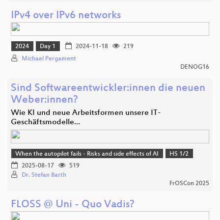
IPv4 over IPv6 networks
2024
Day 1
2024-11-18
219
Michael Pergament
DENOG16
Sind Softwareentwickler:innen die neuen
Weber:innen?
Wie KI und neue Arbeitsformen unsere IT-
Geschäftsmodelle…
When the autopilot fails - Risks and side effects of AI
HS 1/2
2025-08-17
519
Dr. Stefan Barth
FrOSCon 2025
FLOSS @ Uni - Quo Vadis?