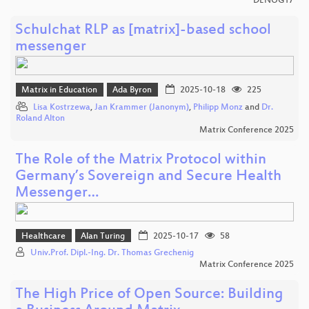
DENOG17
Schulchat RLP as [matrix]-based school
messenger
Matrix in Education
Ada Byron
2025-10-18
225
Lisa Kostrzewa
,
Jan Krammer (Janonym)
,
Philipp Monz
and
Dr.
Roland Alton
Matrix Conference 2025
The Role of the Matrix Protocol within
Germany’s Sovereign and Secure Health
Messenger…
Healthcare
Alan Turing
2025-10-17
58
Univ.Prof. Dipl.-Ing. Dr. Thomas Grechenig
Matrix Conference 2025
The High Price of Open Source: Building