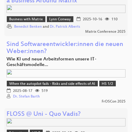
a Business Around Matrix
Business with Matrix
Lynn Conway
2025-10-16
110
Benedict Benken
and
Dr. Patrick Alberts
Matrix Conference 2025
Sind Softwareentwickler:innen die neuen
Weber:innen?
Wie KI und neue Arbeitsformen unsere IT-
Geschäftsmodelle…
When the autopilot fails - Risks and side effects of AI
HS 1/2
2025-08-17
519
Dr. Stefan Barth
FrOSCon 2025
FLOSS @ Uni - Quo Vadis?