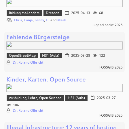
Bildung mal anders
Dresden
2025-04-13
68
Chris
,
Konja
,
Lenny
,
Lu
and
Mark
Jugend hackt 2025
Fehlende Bürgersteige
OpenStreetMap
HS1 (Aula)
2025-03-28
122
Dr. Roland Olbricht
FOSSGIS 2025
Kinder, Karten, Open Source
Ausbildung, Lehre, Open Science
HS1 (Aula)
2025-03-27
106
Dr. Roland Olbricht
FOSSGIS 2025
Illegal Infrastructure: 12 years of hosting