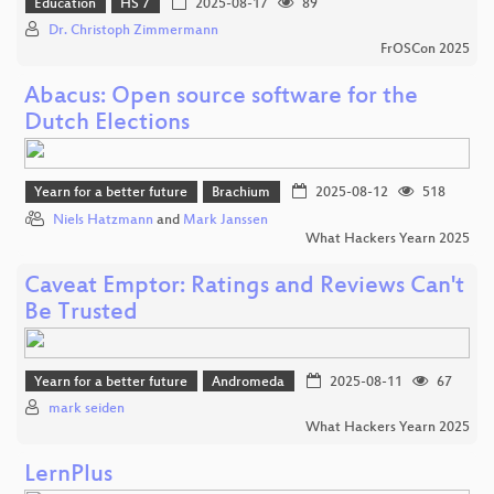
Education
HS 7
2025-08-17
89
Dr. Christoph Zimmermann
FrOSCon 2025
Abacus: Open source software for the
Dutch Elections
Yearn for a better future
Brachium
2025-08-12
518
Niels Hatzmann
and
Mark Janssen
What Hackers Yearn 2025
Caveat Emptor: Ratings and Reviews Can't
Be Trusted
Yearn for a better future
Andromeda
2025-08-11
67
mark seiden
What Hackers Yearn 2025
LernPlus