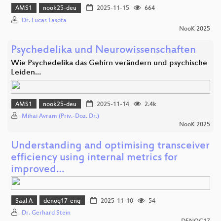
AMS1
nook25-deu
2025-11-15
664
Dr. Lucas Lasota
NooK 2025
Psychedelika und Neurowissenschaften
Wie Psychedelika das Gehirn verändern und psychische
Leiden…
AMS1
nook25-deu
2025-11-14
2.4k
Mihai Avram (Priv.-Doz. Dr.)
NooK 2025
Understanding and optimising transceiver
efficiency using internal metrics for
improved…
Saal A
denog17-eng
2025-11-10
54
Dr. Gerhard Stein