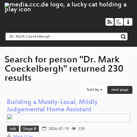
Search for person "Dr. Mark
Coeckelbergh" returned 230
results
Sort by
next page
Building a Mostly-Local, Mildly
Judgemental Home Assistant
talk
Stage B
2026-07-19
229
Mark J Cox