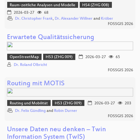
Raum-zeitliche Analysen und Modelle
HS4 (ZHG 008)
2026-03-27
68
Dr. Christopher Frank
,
Dr. Alexander Willner
and
Kröber
FOSSGIS 2026
Erwartete Qualitätssicherung
OpenStreetMap
HS3 (ZHG 009)
2026-03-27
65
Dr. Roland Olbricht
FOSSGIS 2026
Routing mit MOTIS
Routing und Mobilität
HS3 (ZHG 009)
2026-03-27
203
Dr. Felix Gündling
and
Robin Durner
FOSSGIS 2026
Unsere Daten neu denken – Twin
Information System (TwIS)