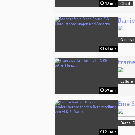
43 min
Cloud
Barri
Open you
64 min
Framew
Culture
59 min
Eine 
Daten, 
21 min