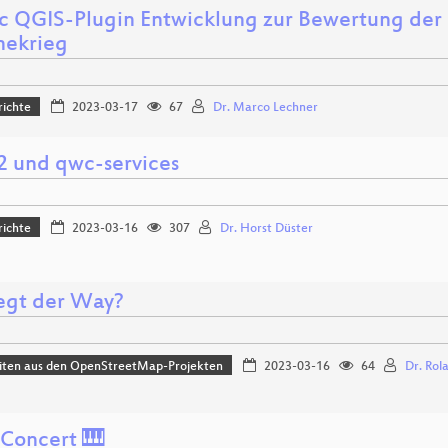
c QGIS-Plugin Entwicklung zur Bewertung der 
nekrieg
richte
2023-03-17
67
Dr. Marco Lechner
und qwc-services
richte
2023-03-16
307
Dr. Horst Düster
egt der Way?
iten aus den OpenStreetMap-Projekten
2023-03-16
64
Dr. Rol
 Concert 🎹