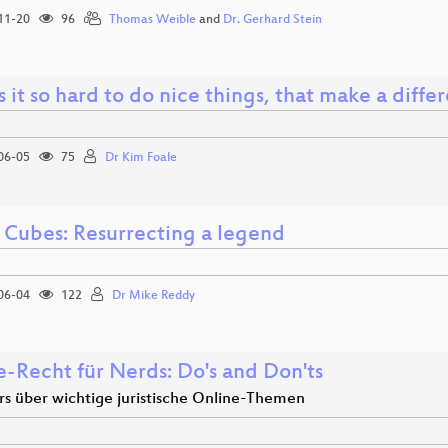
11-20
96
Thomas Weible
and
Dr. Gerhard Stein
 it so hard to do nice things, that make a diff
06-05
75
Dr Kim Foale
o Cubes: Resurrecting a legend
06-04
122
Dr Mike Reddy
e-Recht für Nerds: Do's and Don'ts
rs über wichtige juristische Online-Themen