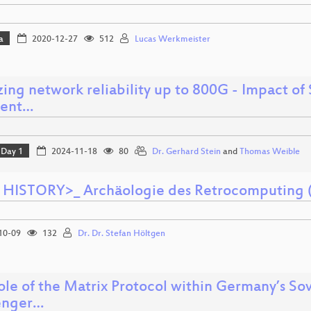
a
2020-12-27
512
Lucas Werkmeister
ing network reliability up to 800G - Impact of
rent…
Day 1
2024-11-18
80
Dr. Gerhard Stein
and
Thomas Weible
HISTORY>_ Archäologie des Retrocomputing (
10-09
132
Dr. Dr. Stefan Höltgen
ole of the Matrix Protocol within Germany’s S
enger…