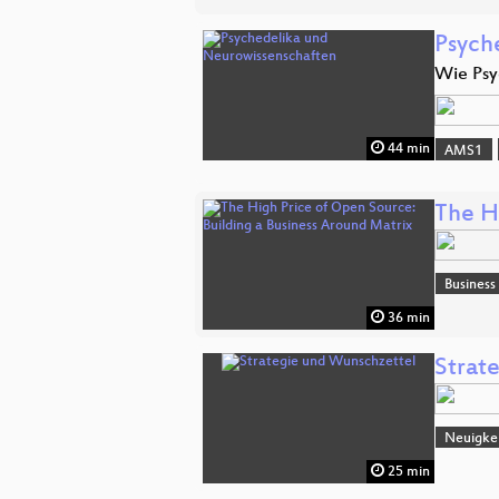
Psych
Wie Psy
44 min
AMS1
The H
Business
36 min
Strat
Neuigke
25 min