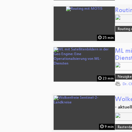
Routi
Routing 
25 min
ML mi
Diens
Neuigkei
23 min
Dr. C
Wolke
- aktuel
9 min
Rasterd