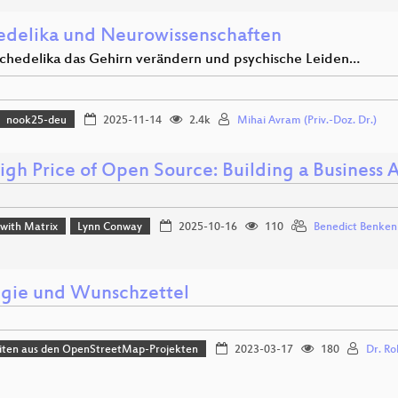
edelika und Neurowissenschaften
chedelika das Gehirn verändern und psychische Leiden…
nook25-deu
2025-11-14
2.4k
Mihai Avram (Priv.-Doz. Dr.)
igh Price of Open Source: Building a Business 
 with Matrix
Lynn Conway
2025-10-16
110
Benedict Benken
egie und Wunschzettel
iten aus den OpenStreetMap-Projekten
2023-03-17
180
Dr. Ro