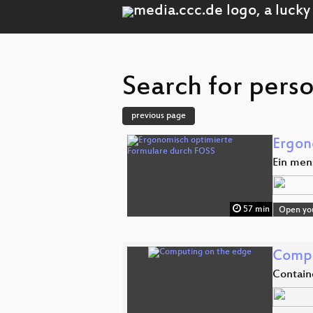
Search for perso
previous page
Ergon
Ein men
57 min
Open you
Compu
Contain