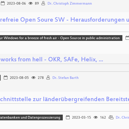
2023-08-06
89
Dr. Christoph Zimmermann
erefreie Open Soure SW - Herausforderungen 
r Windows for a breeze of fresh air - Open Source in public administration
orks from hell - OKR, SAFe, Helix, ...
2023-08-05
278
Dr. Stefan Barth
Schnittstelle zur länderübergreifenden Bereits
Datenbanken und Datenprozessierung
2023-03-15
162
Dr. Chri