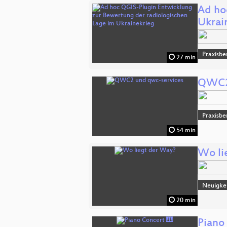
Ad ho
Ukrai
Praxisbe
27 min
QWC2 
Praxisbe
54 min
Wo li
Neuigke
20 min
Piano