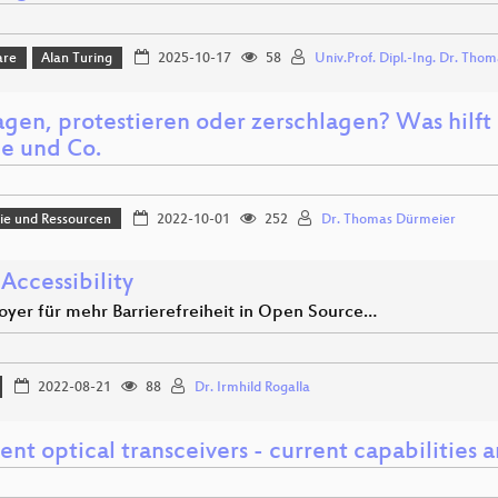
are
Alan Turing
2025-10-17
58
Univ.Prof. Dipl.-Ing. Dr. Tho
agen, protestieren oder zerschlagen? Was hilf
e und Co.
e und Ressourcen
2022-10-01
252
Dr. Thomas Dürmeier
Accessibility
doyer für mehr Barrierefreiheit in Open Source…
2022-08-21
88
Dr. Irmhild Rogalla
nt optical transceivers - current capabilities a