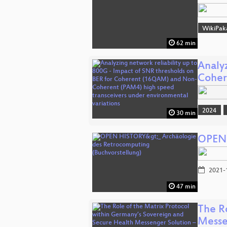
WikiPak
62 min
Analyz
Cohe
2024
30 min
OPEN 
2021-
47 min
The R
Mess