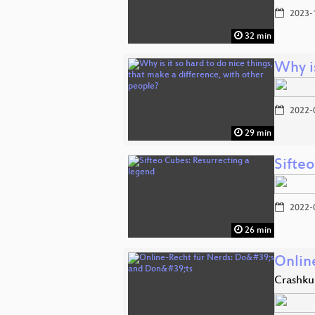
2023-
32 min
Why is
2022-
29 min
Sifte
2022-
26 min
Onlin
Crashku