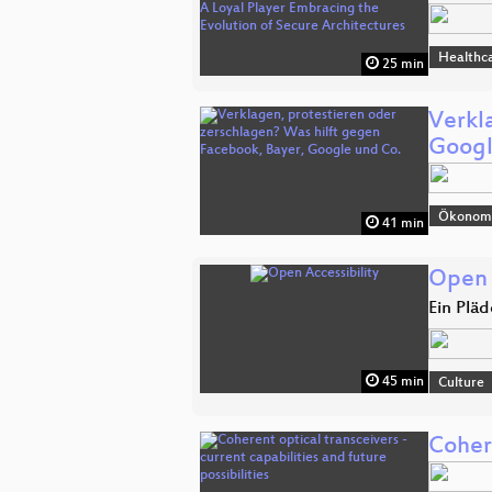
Healthc
25 min
Verkl
Googl
Ökonomi
41 min
Open 
Ein Plä
45 min
Culture
Cohere