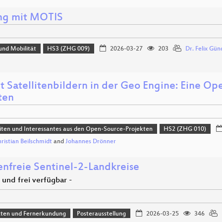
ng mit MOTIS
und Mobilität
HS3 (ZHG 009)
2026-03-27
203
Dr. Felix Gün
t Satellitenbildern in der Geo Engine: Eine Op
ten
ten und Interessantes aus den Open-Source-Projekten
HS2 (ZHG 010)
hristian Beilschmidt
and
Johannes Drönner
nfreie Sentinel-2-Landkreise
l und frei verfügbar -
aten und Fernerkundung
Posterausstellung
2026-03-25
346