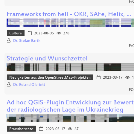
Fr
Frameworks from hell - OKR, SAFe, Helix, ...
Culture
2023-08-05
278
Dr. Stefan Barth
Fr
Strategie und Wunschzettel
Neuigkeiten aus den OpenStreetMap-Projekten
2023-03-17
1
Dr. Roland Olbricht
FO
Ad hoc QGIS-Plugin Entwicklung zur Bewer
der radiologischen Lage im Ukrainekrieg
Praxisberichte
2023-03-17
67