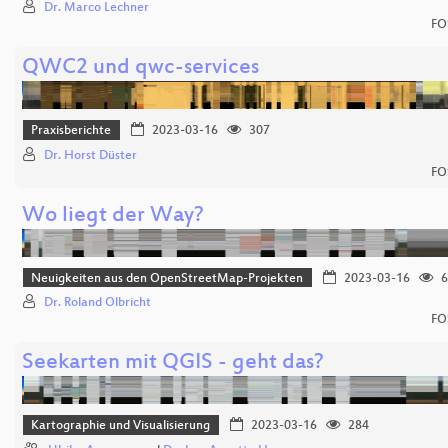
Dr. Marco Lechner
FO
QWC2 und qwc-services
Praxisberichte
2023-03-16
307
Dr. Horst Düster
FO
Wo liegt der Way?
Neuigkeiten aus den OpenStreetMap-Projekten
2023-03-16
6
Dr. Roland Olbricht
FO
Seekarten mit QGIS - geht das?
Kartographie und Visualisierung
2023-03-16
284