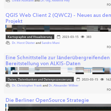
Ulrike Assmann
and
Dr.-Ing. Annette Hey
FO
QGIS Web Client 2 (QWC2) - Neues aus de
Projekt
Kartographie und Visualisierung
2023-03-15
383
Dr. Horst Düster
and
Sandro Mani
FO
Eine Schnittstelle zur länderübergreifenden
Bereitstellung von ALKIS-Daten
Daten, Datenbanken und Datenprozessierung
2023-03-15
162
Dr. Christopher Frank
and
Dr. Alexander Willner
FO
Die Berliner OpenSource Strategie