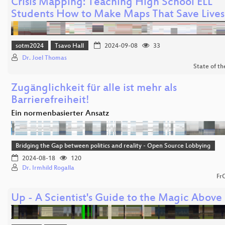
Crisis Mapping: Teaching High School ELL
Students How to Make Maps That Save Lives
sotm2024
Tsavo Hall
2024-09-08
33
Dr. Joel Thomas
State of t
Zugänglichkeit für alle ist mehr als
Barrierefreiheit!
Ein normenbasierter Ansatz
Bridging the Gap between politics and reality - Open Source Lobbying
2024-08-18
120
Dr. Irmhild Rogalla
Fr
Up - A Scientist's Guide to the Magic Above