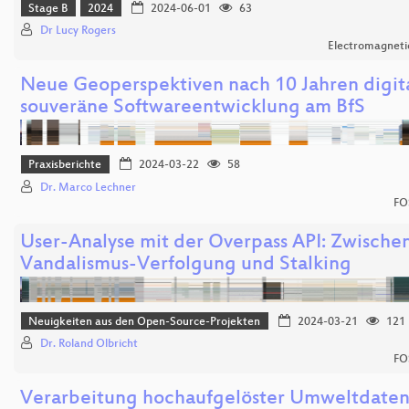
Stage B
2024
2024-06-01
63
Dr Lucy Rogers
Electromagnetic
Neue Geoperspektiven nach 10 Jahren digit
souveräne Softwareentwicklung am BfS
Praxisberichte
2024-03-22
58
Dr. Marco Lechner
FO
User-Analyse mit der Overpass API: Zwische
Vandalismus-Verfolgung und Stalking
Neuigkeiten aus den Open-Source-Projekten
2024-03-21
121
Dr. Roland Olbricht
FO
Verarbeitung hochaufgelöster Umweltdaten