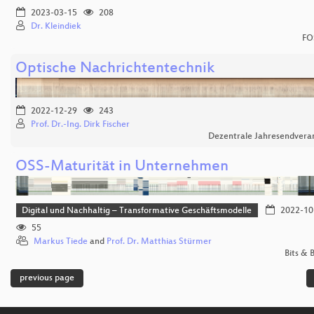
2023-03-15
208
Dr. Kleindiek
FO
Optische Nachrichtentechnik
2022-12-29
243
Prof. Dr.-Ing. Dirk Fischer
Dezentrale Jahresendvera
OSS-Maturität in Unternehmen
Digital und Nachhaltig – Transformative Geschäftsmodelle
2022-10
55
Markus Tiede
and
Prof. Dr. Matthias Stürmer
Bits &
previous page