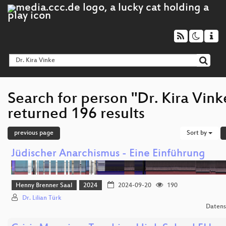
Search for person "Dr. Kira Vink
returned 196 results
previous page
Sort by
Jüdischer Anarchismus - Eine Einführung
Henny Brenner Saal
2024
2024-09-20
190
Dr. Lilian Türk
Datens