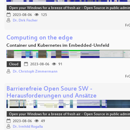
Open your Windows for a breeze of fresh air - Open Source in public admin
2023-08-06
125
Dr. Dirk Fischer
Fr
Computing on the edge
Container und Kubernetes im Embedded-Umfeld
Cloud
2023-08-06
91
Dr. Christoph Zimmermann
Fr
Barrierefreie Open Soure SW -
Herausforderungen und Ansätze
Open your Windows for a breeze of fresh air - Open Source in public admin
2023-08-06
49
Dr. Irmhild Rogalla