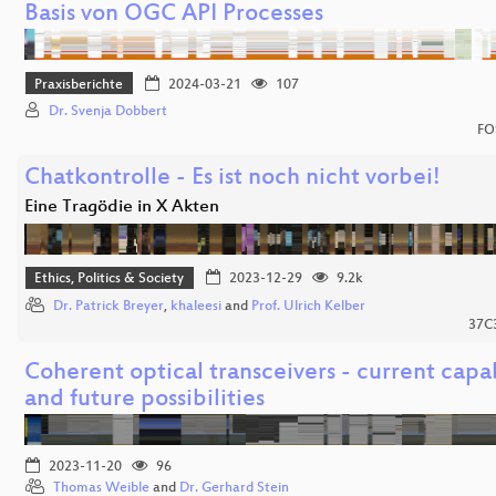
Basis von OGC API Processes
Praxisberichte
2024-03-21
107
Dr. Svenja Dobbert
FO
Chatkontrolle - Es ist noch nicht vorbei!
Eine Tragödie in X Akten
Ethics, Politics & Society
2023-12-29
9.2k
Dr. Patrick Breyer
,
khaleesi
and
Prof. Ulrich Kelber
37C
Coherent optical transceivers - current capab
and future possibilities
2023-11-20
96
Thomas Weible
and
Dr. Gerhard Stein