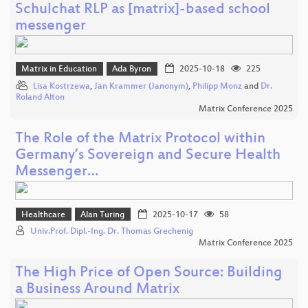
Schulchat RLP as [matrix]-based school
messenger
Matrix in Education
Ada Byron
2025-10-18
225
Lisa Kostrzewa
,
Jan Krammer (Janonym)
,
Philipp Monz
and
Dr.
Roland Alton
Matrix Conference 2025
The Role of the Matrix Protocol within
Germany’s Sovereign and Secure Health
Messenger…
Healthcare
Alan Turing
2025-10-17
58
Univ.Prof. Dipl.-Ing. Dr. Thomas Grechenig
Matrix Conference 2025
The High Price of Open Source: Building
a Business Around Matrix