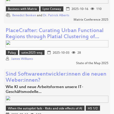
Business with Matrix
Lynn Conway
2025-10-16
110
Benedict Benken
and
Dr. Patrick Alberts
Matrix Conference 2025
PlaceCrafter: Curating Urban Functional
Regions through Platial Clustering of…
Pulag
sotm2025-eng
2025-10-03
28
James Williams
State of the Map 2025
Sind Softwareentwickler:innen die neuen
Weber:innen?
Wie KI und neue Arbeitsformen unsere IT-
Geschäftsmodelle…
When the autopilot fails - Risks and side effects of AI
HS 1/2