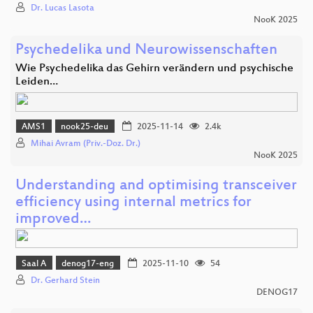
Dr. Lucas Lasota
NooK 2025
Psychedelika und Neurowissenschaften
Wie Psychedelika das Gehirn verändern und psychische
Leiden…
AMS1
nook25-deu
2025-11-14
2.4k
Mihai Avram (Priv.-Doz. Dr.)
NooK 2025
Understanding and optimising transceiver
efficiency using internal metrics for
improved…
Saal A
denog17-eng
2025-11-10
54
Dr. Gerhard Stein
DENOG17