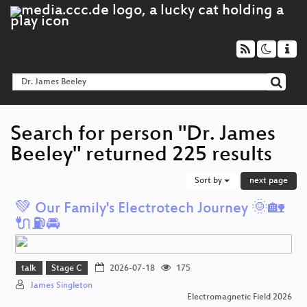
Search for person "Dr. James
Beeley" returned 225 results
Sort by
next page
💚 Our Family's Electrotech Journey 🌞🏡
🔌⛽️🚘️
talk
Stage C
2026-07-18
175
James Singleton
Electromagnetic Field 2026