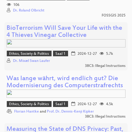
106
Dr. Roland Olbricht
FOSSGIS 2025
BioTerrorism Will Save Your Life with the
4 Thieves Vinegar Collective
Ethics, Society & Politics
Saal 1
2024-12-27
5.7k
Dr. Mixæl Swan Laufer
38C3: Illegal Instructions
Was lange währt, wird endlich gut? Die
Modernisierung des Computerstrafrechts
Ethics, Society & Politics
Saal 1
2024-12-27
4.5k
Florian Hantke
and
Prof. Dr. Dennis-Kenji Kipker
38C3: Illegal Instructions
Measuring the State of DNS Privacy: Past,