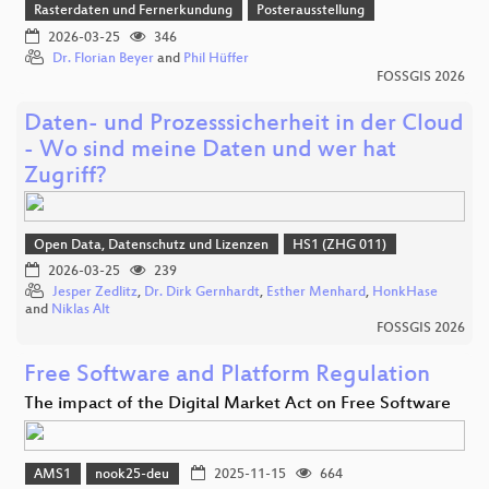
Rasterdaten und Fernerkundung
Posterausstellung
2026-03-25
346
Dr. Florian Beyer
and
Phil Hüffer
FOSSGIS 2026
Daten- und Prozesssicherheit in der Cloud
- Wo sind meine Daten und wer hat
Zugriff?
Open Data, Datenschutz und Lizenzen
HS1 (ZHG 011)
2026-03-25
239
Jesper Zedlitz
,
Dr. Dirk Gernhardt
,
Esther Menhard
,
HonkHase
and
Niklas Alt
FOSSGIS 2026
Free Software and Platform Regulation
The impact of the Digital Market Act on Free Software
AMS1
nook25-deu
2025-11-15
664