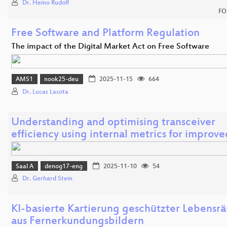
Dr. Heino Rudolf
FO
Free Software and Platform Regulation
The impact of the Digital Market Act on Free Software
AMS1
nook25-deu
2025-11-15
664
Dr. Lucas Lasota
Understanding and optimising transceiver
efficiency using internal metrics for improv
Saal A
denog17-eng
2025-11-10
54
Dr. Gerhard Stein
KI-basierte Kartierung geschützter Lebensr
aus Fernerkundungsbildern