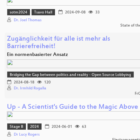
sotm2024
Tsavo Hall
2024-09-08
33
Dr. Joel Thomas
State of t
Zugänglichkeit für alle ist mehr als
Barrierefreiheit!
Ein normenbasierter Ansatz
Bridging the Gap between politics and reality - Open Source Lobbying
2024-08-18
120
Dr. Irmhild Rogalla
Fr
Up - A Scientist's Guide to the Magic Above
Stage B
2024
2024-06-01
63
Dr Lucy Rogers
Electromagnetic