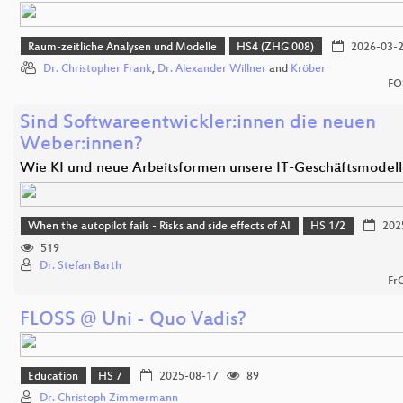
Raum-zeitliche Analysen und Modelle
HS4 (ZHG 008)
2026-03-
Dr. Christopher Frank
,
Dr. Alexander Willner
and
Kröber
FO
Sind Softwareentwickler:innen die neuen
Weber:innen?
Wie KI und neue Arbeitsformen unsere IT-Geschäftsmodel
When the autopilot fails - Risks and side effects of AI
HS 1/2
202
519
Dr. Stefan Barth
Fr
FLOSS @ Uni - Quo Vadis?
Education
HS 7
2025-08-17
89
Dr. Christoph Zimmermann