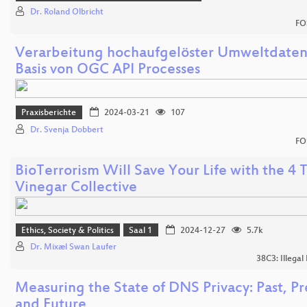
Dr. Roland Olbricht
FO
Verarbeitung hochaufgelöster Umweltdaten
Basis von OGC API Processes
Praxisberichte
2024-03-21
107
Dr. Svenja Dobbert
FO
BioTerrorism Will Save Your Life with the 4 
Vinegar Collective
Ethics, Society & Politics
Saal 1
2024-12-27
5.7k
Dr. Mixæl Swan Laufer
38C3: Illegal
Measuring the State of DNS Privacy: Past, Pr
and Future