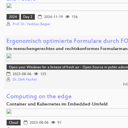
2024
Day 2
2024-11-19
156
Prof. Dr. Vaibhav Bajpai
Ergonomisch optimierte Formulare durch F
Ein menschengerechtes und rechtskonformes Formularma
Open your Windows for a breeze of fresh air - Open Source in public admin
2023-08-06
125
Dr. Dirk Fischer
Fr
Computing on the edge
Container und Kubernetes im Embedded-Umfeld
Cloud
2023-08-06
91