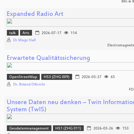
Bits &
Expanded Radio Art
talk
Arts
2026-07-17
114
Dr Magz Hall
Electromagnetic
Erwartete Qualitätssicherung
OpenStreetMap
HS3 (ZHG 009)
2026-03-27
65
Dr. Roland Olbricht
FO
Unsere Daten neu denken – Twin Informatio
System (TwIS)
Geodatenmanagement
HS1 (ZHG 011)
2026-03-26
153