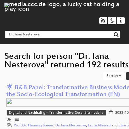
Search for person "Dr. Iana
Nesterova" returned 192 results
Sort by
🌟 B&B Panel: Transformative Business Mode
the Socio-Ecological Transformation (EN)
Digital und Nachhaltig – Transformative Geschäftsmodelle
2022-10
108
Prof. Dr. Henning Breuer
,
Dr. Iana Nesterova
,
Laura Niessen
and
Christi