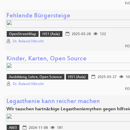
Fr
Fehlende Bürgersteige
OpenStreetMap
HS1 (Aula)
2025-03-28
122
Dr. Roland Olbricht
FO
Kinder, Karten, Open Source
Ausbildung, Lehre, Open Science
HS1 (Aula)
2025-03-27
10
Dr. Roland Olbricht
FO
Legasthenie kann reicher machen
Wir tauschen hartnäckige Legastheniemythen gegen hilfre
AM3
2024-11-08
181