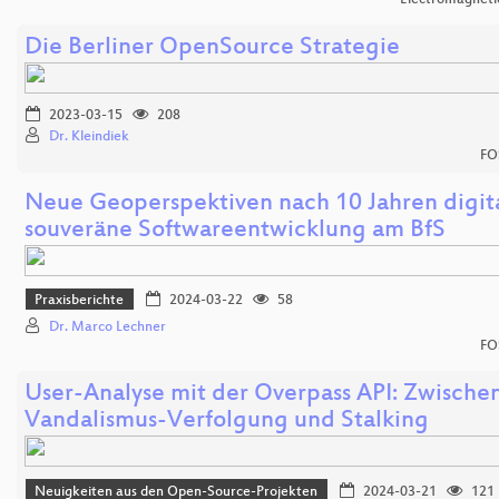
Die Berliner OpenSource Strategie
2023-03-15
208
Dr. Kleindiek
FO
Neue Geoperspektiven nach 10 Jahren digit
souveräne Softwareentwicklung am BfS
Praxisberichte
2024-03-22
58
Dr. Marco Lechner
FO
User-Analyse mit der Overpass API: Zwische
Vandalismus-Verfolgung und Stalking
Neuigkeiten aus den Open-Source-Projekten
2024-03-21
121