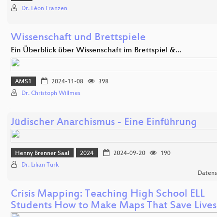
Dr. Léon Franzen
Wissenschaft und Brettspiele
Ein Überblick über Wissenschaft im Brettspiel &…
AMS1
2024-11-08
398
Dr. Christoph Willmes
Jüdischer Anarchismus - Eine Einführung
Henny Brenner Saal
2024
2024-09-20
190
Dr. Lilian Türk
Datens
Crisis Mapping: Teaching High School ELL
Students How to Make Maps That Save Lives