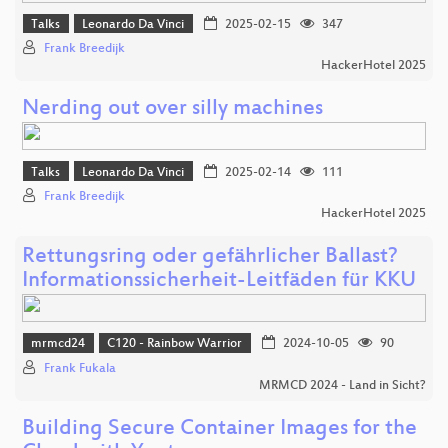
Talks
Leonardo Da Vinci
2025-02-15
347
Frank Breedijk
HackerHotel 2025
Nerding out over silly machines
Talks
Leonardo Da Vinci
2025-02-14
111
Frank Breedijk
HackerHotel 2025
Rettungsring oder gefährlicher Ballast?
Informationssicherheit-Leitfäden für KKU
mrmcd24
C120 - Rainbow Warrior
2024-10-05
90
Frank Fukala
MRMCD 2024 - Land in Sicht?
Building Secure Container Images for the