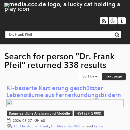
Search for person "Dr. Frank
Pfeil" returned 338 results
Sort by
next page
KI-basierte Kartierung geschützter
Lebensräume aus Fernerkundungsbildern
Raum-zeitliche Analysen und Modelle
HS4 (ZHG 008)
2026-03-27
68
Dr. Christopher Frank
,
Dr. Alexander Willner
and
Kröber