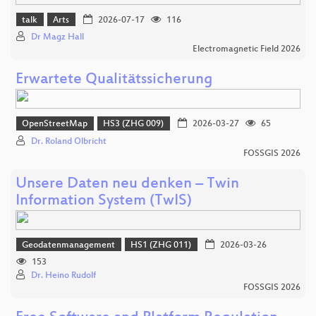
talk
Arts
2026-07-17
116
Dr Magz Hall
Electromagnetic Field 2026
Erwartete Qualitätssicherung
OpenStreetMap
HS3 (ZHG 009)
2026-03-27
65
Dr. Roland Olbricht
FOSSGIS 2026
Unsere Daten neu denken – Twin
Information System (TwIS)
Geodatenmanagement
HS1 (ZHG 011)
2026-03-26
153
Dr. Heino Rudolf
FOSSGIS 2026