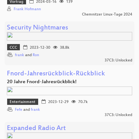
Vortrag
2024-03-16
139
Frank Hofmann
Chemnitzer Linux-Tage 2024
Security Nightmares
CCC
2023-12-30
38.8k
frank
and
Ron
37C3: Unlocked
Fnord-Jahresrückblick-Rückblick
20 Jahre Fnord-Jahresrückblick!
Entertainment
2023-12-29
70.7k
Fefe
and
frank
37C3: Unlocked
Expanded Radio Art