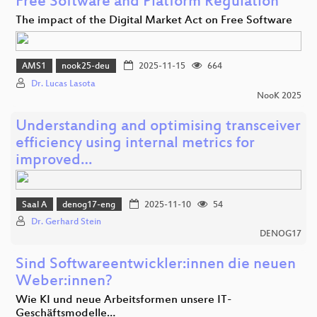
Free Software and Platform Regulation
The impact of the Digital Market Act on Free Software
AMS1
nook25-deu
2025-11-15
664
Dr. Lucas Lasota
NooK 2025
Understanding and optimising transceiver
efficiency using internal metrics for
improved…
Saal A
denog17-eng
2025-11-10
54
Dr. Gerhard Stein
DENOG17
Sind Softwareentwickler:innen die neuen
Weber:innen?
Wie KI und neue Arbeitsformen unsere IT-
Geschäftsmodelle…