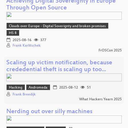
Achieving Digital Sovereignty in Europe
Through Open Source
Clouds over Europe - Digital Soverignty and broken promises
HS 8
2025-08-16
377
Frank Karlitschek
FrOSCon 2025
Scaling up victim notification, because
crededential theft is scaling up too...
Hacking
Andromeda
2025-08-12
51
Frank Breedijk
What Hackers Yearn 2025
Nerding out over silly machines