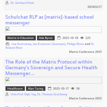
Dr. Gerhard Stein
DENOG17
Schulchat RLP as [matrix]-based school
messenger
Matrix in Education
Ada Byron
2025-10-18
225
Lisa Kostrzewa
,
Jan Krammer (Janonym)
,
Philipp Monz
and
Dr.
Roland Alton
Matrix Conference 2025
The Role of the Matrix Protocol within
Germany’s Sovereign and Secure Health
Messenger…
Healthcare
Alan Turing
2025-10-17
58
Univ.Prof. Dipl.-Ing. Dr. Thomas Grechenig
Matrix Conference 2025