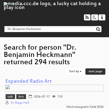
Search for person "Dr.
Benjamin Heckmann"
returned 294 results
Sort by
next page
Expanded Radio Art
talk
Arts
2026-07-17
110
Dr Magz Hall
Electromagnetic Field 2026