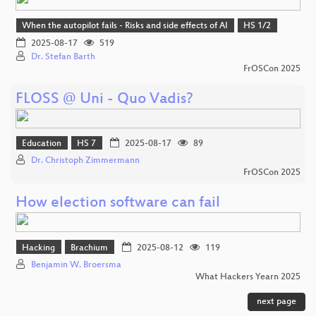
When the autopilot fails - Risks and side effects of AI
HS 1/2
2025-08-17
519
Dr. Stefan Barth
FrOSCon 2025
FLOSS @ Uni - Quo Vadis?
Education
HS 7
2025-08-17
89
Dr. Christoph Zimmermann
FrOSCon 2025
How election software can fail
Hacking
Brachium
2025-08-12
119
Benjamin W. Broersma
What Hackers Yearn 2025
next page