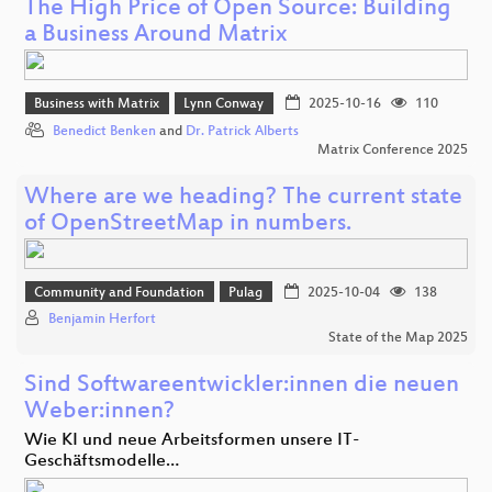
The High Price of Open Source: Building
a Business Around Matrix
Business with Matrix
Lynn Conway
2025-10-16
110
Benedict Benken
and
Dr. Patrick Alberts
Matrix Conference 2025
Where are we heading? The current state
of OpenStreetMap in numbers.
Community and Foundation
Pulag
2025-10-04
138
Benjamin Herfort
State of the Map 2025
Sind Softwareentwickler:innen die neuen
Weber:innen?
Wie KI und neue Arbeitsformen unsere IT-
Geschäftsmodelle…