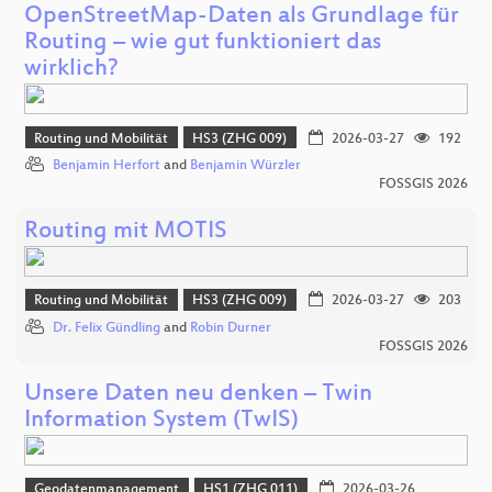
OpenStreetMap-Daten als Grundlage für
Routing – wie gut funktioniert das
wirklich?
Routing und Mobilität
HS3 (ZHG 009)
2026-03-27
192
Benjamin Herfort
and
Benjamin Würzler
FOSSGIS 2026
Routing mit MOTIS
Routing und Mobilität
HS3 (ZHG 009)
2026-03-27
203
Dr. Felix Gündling
and
Robin Durner
FOSSGIS 2026
Unsere Daten neu denken – Twin
Information System (TwIS)
Geodatenmanagement
HS1 (ZHG 011)
2026-03-26