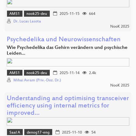
AMS1
nook25-deu
2025-11-15
664
Dr. Lucas Lasota
NooK 2025
Psychedelika und Neurowissenschaften
Wie Psychedelika das Gehirn verändern und psychische
Leiden…
AMS1
nook25-deu
2025-11-14
2.4k
Mihai Avram (Priv.-Doz. Dr.)
NooK 2025
Understanding and optimising transceiver
efficiency using internal metrics for
improved…
Saal A
denog17-eng
2025-11-10
54