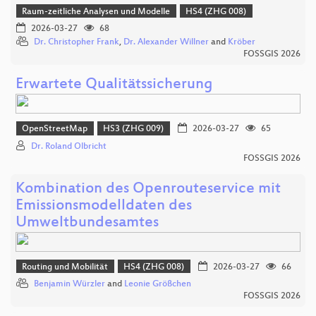
Raum-zeitliche Analysen und Modelle
HS4 (ZHG 008)
2026-03-27
68
Dr. Christopher Frank
,
Dr. Alexander Willner
and
Kröber
FOSSGIS 2026
Erwartete Qualitätssicherung
OpenStreetMap
HS3 (ZHG 009)
2026-03-27
65
Dr. Roland Olbricht
FOSSGIS 2026
Kombination des Openrouteservice mit
Emissionsmodelldaten des
Umweltbundesamtes
Routing und Mobilität
HS4 (ZHG 008)
2026-03-27
66
Benjamin Würzler
and
Leonie Größchen
FOSSGIS 2026