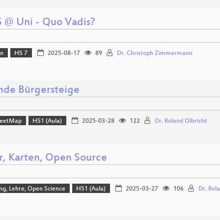
 @ Uni - Quo Vadis?
on
HS 7
2025-08-17
89
Dr. Christoph Zimmermann
nde Bürgersteige
reetMap
HS1 (Aula)
2025-03-28
122
Dr. Roland Olbricht
r, Karten, Open Source
ng, Lehre, Open Science
HS1 (Aula)
2025-03-27
106
Dr. Rol