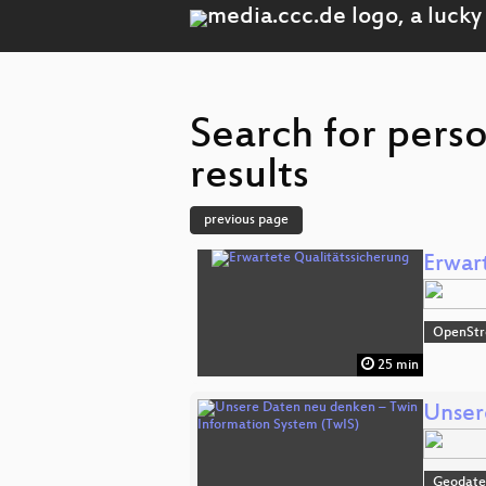
Search for pers
results
previous page
Erwar
OpenSt
25 min
Unser
Geodat