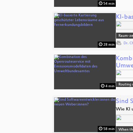
54 min
KI-ba
Raum-zei
Dr. C
28 min
Kombi
Umwe
Routing 
4 min
Sind 
Wie KI 
58 min
When the 