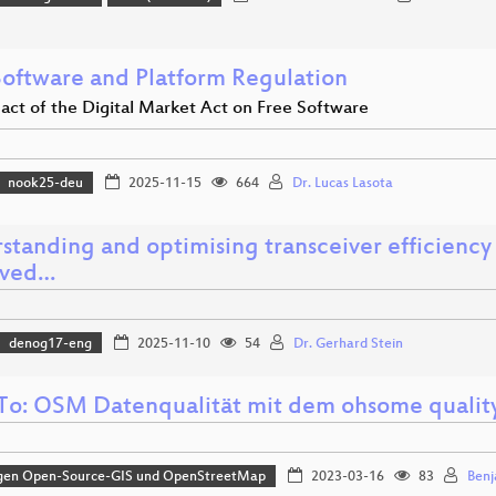
Software and Platform Regulation
act of the Digital Market Act on Free Software
nook25-deu
2025-11-15
664
Dr. Lucas Lasota
tanding and optimising transceiver efficiency 
oved…
denog17-eng
2025-11-10
54
Dr. Gerhard Stein
o: OSM Datenqualität mit dem ohsome quality
gen Open-Source-GIS und OpenStreetMap
2023-03-16
83
Benj