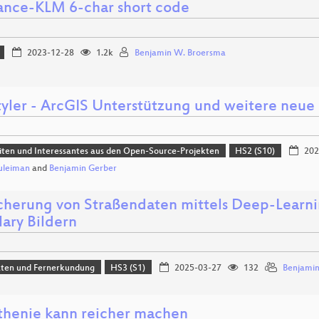
rance-KLM 6-char short code
2023-12-28
1.2k
Benjamin W. Broersma
yler - ArcGIS Unterstützung und weitere neue
ten und Interessantes aus den Open-Source-Projekten
HS2 (S10)
202
uleiman
and
Benjamin Gerber
cherung von Straßendaten mittels Deep-Lear
lary Bildern
aten und Fernerkundung
HS3 (S1)
2025-03-27
132
Benjamin
thenie kann reicher machen