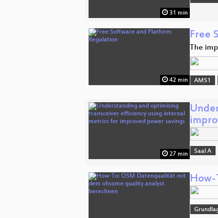
31 min
Free 
The imp
42 min
AMS1
Unders
impr
Saal A
27 min
How-T
Grundla