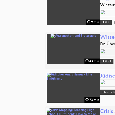
Wir tau
9 min
AM3
Wisse
Ein Übe
43 min
AMS1
Jüdis
Henny B
73 min
Crisi