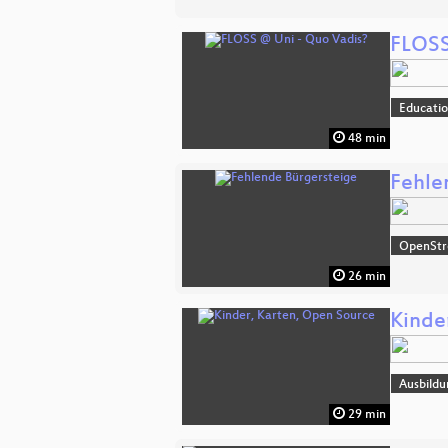
FLOSS
Educati
48 min
Fehle
OpenSt
26 min
Kinde
Ausbildu
29 min