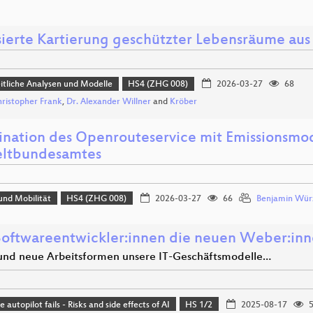
sierte Kartierung geschützter Lebensräume au
tliche Analysen und Modelle
HS4 (ZHG 008)
2026-03-27
68
hristopher Frank
,
Dr. Alexander Willner
and
Kröber
nation des Openrouteservice mit Emissionsmo
ltbundesamtes
und Mobilität
HS4 (ZHG 008)
2026-03-27
66
Benjamin Wür
Softwareentwickler:innen die neuen Weber:in
und neue Arbeitsformen unsere IT-Geschäftsmodelle…
autopilot fails - Risks and side effects of AI
HS 1/2
2025-08-17
5