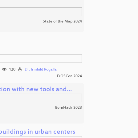
State of the Map 2024
120
Dr. Irmhild Rogalla
FrOSCon 2024
tion with new tools and…
BornHack 2023
uildings in urban centers