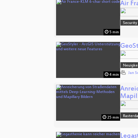
Air F
Security
5 min
GeoSt
Neuigkei
Jan S
4 min
Anrei
Mapil
Rasterd
25 min
Legas