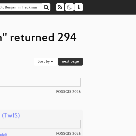
" returned 294
Sort by
next page
FOSSGIS 2026
 (TwIS)
FOSSGIS 2026
udolf