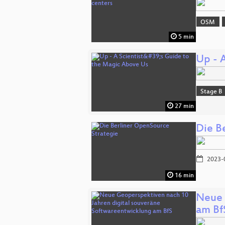
OSM
5 min
Up - 
Stage B
27 min
Die B
2023-
16 min
Neue 
am Bf