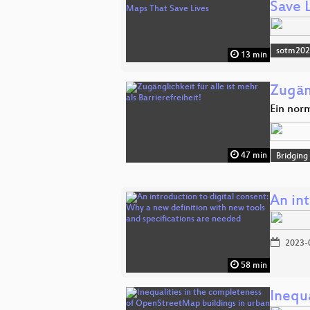
Save L
sotm20
13 min
Zugäng
Ein nor
47 min
Bridging
An in
2023-
58 min
Inequ