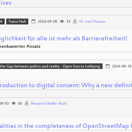
ives
24
Tsavo Hall
2024-09-08
33
Dr. Joel Thomas
lichkeit für alle ist mehr als Barrierefreiheit!
menbasierter Ansatz
 the Gap between politics and reality - Open Source Lobbying
2024-08-18
troduction to digital consent: Why a new defini
08-03
60
Benjamin Balder Bach
alities in the completeness of OpenStreetMap b