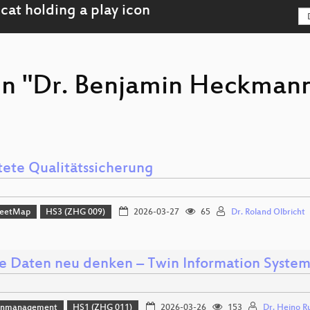
on "Dr. Benjamin Heckmann
tete Qualitätssicherung
reetMap
HS3 (ZHG 009)
2026-03-27
65
Dr. Roland Olbricht
e Daten neu denken – Twin Information System
enmanagement
HS1 (ZHG 011)
2026-03-26
153
Dr. Heino R