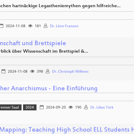
schen hartnäckige Legastheniemythen gegen hilfreiche…
2024-11-08
181
Dr. Léon Franzen
nschaft und Brettspiele
rblick über Wissenschaft im Brettspiel &…
2024-11-08
398
Dr. Christoph Willmes
cher Anarchismus - Eine Einführung
renner Saal
2024
2024-09-20
190
Dr. Lilian Türk
s Mapping: Teaching High School ELL Students