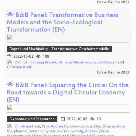
Bits & Bäume 2022
🌟 B&B Panel: Transformative Business
Models and the Socio-Ecological
Transformation (EN)
Digital und Nachhaltig – Transformative Geschäftsmodelle
2022-10-02
108
Prof. Dr. Henning Breuer
,
Dr. Iana Nesterova
,
Laura Niessen
and
Christian Kroll
Bits & Bäume 2022
🌟 B&B Panel: Squaring the Circle: On the
Road towards a Digital Circular Economy
(EN)
Ökonomie und Ressourcen
2022-10-02
90
Dr. Vivian Frick
,
Prof. Andrea Carolina Cardoso Díaz (University of
Magdalena)
,
Johanna Sydow (Germanwatch)
,
Andrea Vetter