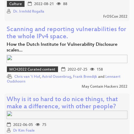
Culture
2022-08-21
88
Dr. Irmhild Rogalla
FrOSCon 2022
Scanning and reporting vulnerabilities for
the whole IPv4 space.
How the Dutch Institute for Vulnerability Disclosure
scales…
MCH2022 Curated content
2022-07-25
158
Chris van 't Hof
,
Astrid Oosenbrug
,
Frank Breedijk
and
Lennaert
Oudshoorn
May Contain Hackers 2022
Why is it so hard to do nice things, that
make a difference, with other people?
2022-06-05
75
Dr Kim Foale