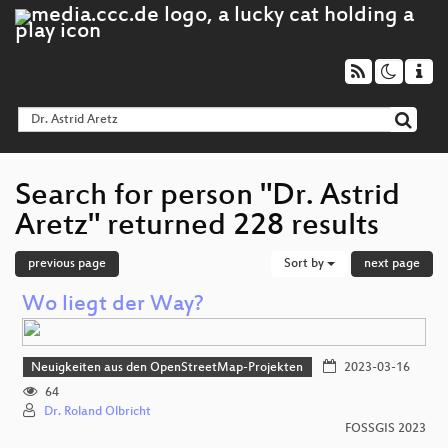
Search for person "Dr. Astrid
Aretz" returned 228 results
previous page
Sort by
next page
Wo liegt der Way?
Neuigkeiten aus den OpenStreetMap-Projekten
2023-03-16
64
Dr. Roland Olbricht
FOSSGIS 2023