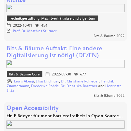
Münze
Technikgestaltung, Machtverhältnisse und Eigentum
2022-10-01
454
Prof. Dr. Matthias Stürmer
Bits & Bäume 2022
Bits & Bäume Auftakt: Eine andere
Digitalisierung ist nötig! (DE/EN)
Bits & Bäume Core
2022-09-30
677
Lewis Akenji
,
Elisa Lindinger
,
Dr. Christiane Rohleder
,
Hendrik
Zimmermann
,
Friederike Rohde
,
Dr. Franziska Brantner
and
Henriette
Litta
Bits & Bäume 2022
Open Accessibility
Ein Plädoyer für mehr Barrierefreiheit in Open Source…