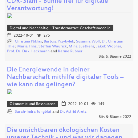
CDR-Slam - Bühne frei für digitale
Verantwortung!
Digital und Nachhaltig – Transformative Geschäftsmodelle
2022-10-01
275
Christina Niklas
,
Bartosz Przybylek
,
Susanna Wolf
,
Dr. Christian
Thiel
,
Maria Hinz
,
Steffen Waurick
,
Mina Luetkens
,
Jakob Wößner
,
Prof. Dr. Dirk Heckmann
and
Karine Rübner
Bits & Bäume 2022
Die Energiewende in deiner
Nachbarschaft mithilfe digitaler Tools –
wie kann das gelingen?
Ökonomie und Ressourcen
2022-10-01
149
Sarah-Indra Jungblut
and
Dr. Astrid Aretz
Bits & Bäume 2022
Die unsichtbaren ökologischen Kosten
unserer Technik - und was wir dagegen