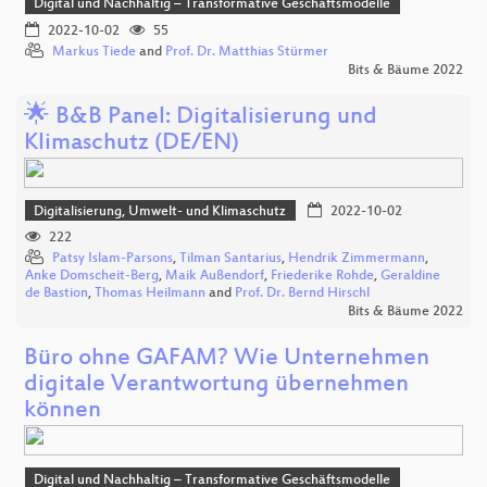
Digital und Nachhaltig – Transformative Geschäftsmodelle
2022-10-02
55
Markus Tiede
and
Prof. Dr. Matthias Stürmer
Bits & Bäume 2022
🌟 B&B Panel: Digitalisierung und
Klimaschutz (DE/EN)
Digitalisierung, Umwelt- und Klimaschutz
2022-10-02
222
Patsy Islam-Parsons
,
Tilman Santarius
,
Hendrik Zimmermann
,
Anke Domscheit-Berg
,
Maik Außendorf
,
Friederike Rohde
,
Geraldine
de Bastion
,
Thomas Heilmann
and
Prof. Dr. Bernd Hirschl
Bits & Bäume 2022
Büro ohne GAFAM? Wie Unternehmen
digitale Verantwortung übernehmen
können
Digital und Nachhaltig – Transformative Geschäftsmodelle