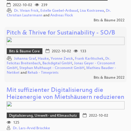
2022-10-02
239
Dr. Vivian Frick
,
Estelle Goebel-Aribaud
,
Lisa Kostrzewa
,
Dr.
Christian Lautermann
and
Andreas Flock
Bits & Bäume 2022
Pitch & Thrive for Sustainability - SO/B
Bits & Bäume Core
2022-10-02
133
Johanna Graf
,
Hauke
,
Yvonne Zwick
,
Frank Karlitschek
,
Dr.
Felicitas Breitenbach
,
Backdigital GmbH
,
Jonas Geyer - Circonomit
GmbH
,
Stephan Multhaupt - Circonomit GmbH
,
Mathieu Baudier -
Netiket
and
Rehab - Timeprints
Bits & Bäume 2022
Mit suffizienter Digitalisierung die
Heizenergie von Mietshäusern reduzieren
Digitalisierung, Umwelt- und Klimaschutz
2022-10-02
125
Dr. Lars-Arvid Brischke