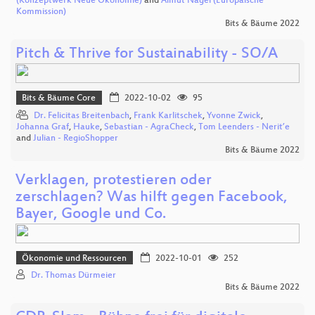
(Konzeptwerk Neue Ökonomie)
and
Almut Nagel (Europäische
Kommission)
Bits & Bäume 2022
Pitch & Thrive for Sustainability - SO/A
Bits & Bäume Core
2022-10-02
95
Dr. Felicitas Breitenbach
,
Frank Karlitschek
,
Yvonne Zwick
,
Johanna Graf
,
Hauke
,
Sebastian - AgraCheck
,
Tom Leenders - Nerit’e
and
Julian - RegioShopper
Bits & Bäume 2022
Verklagen, protestieren oder
zerschlagen? Was hilft gegen Facebook,
Bayer, Google und Co.
Ökonomie und Ressourcen
2022-10-01
252
Dr. Thomas Dürmeier
Bits & Bäume 2022